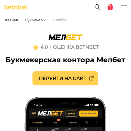
Главная
Букмекеры
Мелбет
4.0
Букмекерская контора Мелбет
ПЕРЕЙТИ НА САЙТ