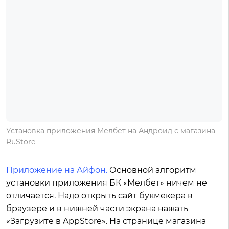
Установка приложения Мелбет на Андроид с магазина
RuStore
Приложение на Айфон.
Основной алгоритм
установки приложения БК «Мелбет» ничем не
отличается. Надо открыть сайт букмекера в
браузере и в нижней части экрана нажать
«Загрузите в AppStore». На странице магазина