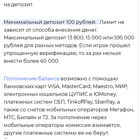
на депозит.
Минимальный депозит 100 рублей.
Лимит не
зависит от способа внесения денег.
Максимальный депозит 13 800, 15 000 или 595 000
рублей для разных методов. Если игрок прошел
упрощенную верификацию, то за раз нельзя
внести более 60 000.
Пополнение баланса
возможно с помощью
банковских карт VISA, MasterCard, Maestro, МИР,
электронных кошельков ЦУПИС и ЮMoney,
платежных систем СБП, TinkoffPay, SberPay, а
также со счетов мобильных операторов Мегафон,
МТС, Билайн и Т2. За пополнение через
мобильные операторы комиссия взимается,
другие платежные системы ее не берут.