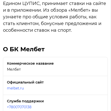
Едином ЦУПИС, принимает ставки на сайте
и в приложении. Из обзора «Мелбет» вы
узнаете про общие условия работы, как
стать клиентом, бонусные предложения и
особенности ставок на спорт.
О БК Мелбет
Коммерческое название
Мелбет
Официальный сайт
melbet.ru
Служба поддержки
+78007070138