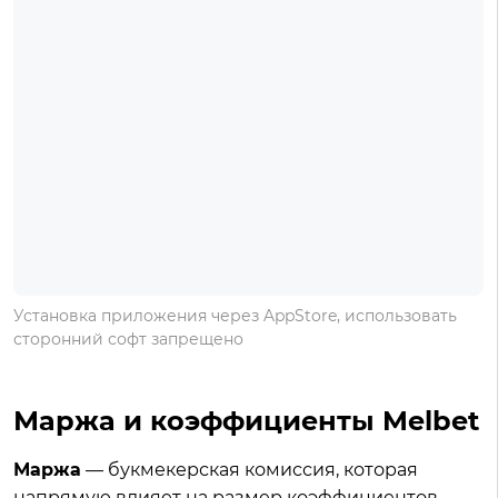
Установка приложения через AppStore, использовать
сторонний софт запрещено
Маржа и коэффициенты Melbet
Маржа
— букмекерская комиссия, которая
напрямую влияет на размер коэффициентов.