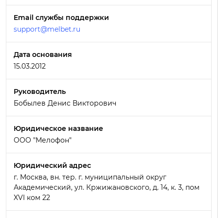
Email службы поддержки
support@melbet.ru
Дата основания
15.03.2012
Руководитель
Бобылев Денис Викторович
Юридическое название
ООО "Мелофон"
Юридический адрес
г. Москва, вн. тер. г. муниципальный округ
Академический, ул. Кржижановского, д. 14, к. 3, пом
XVI ком 22