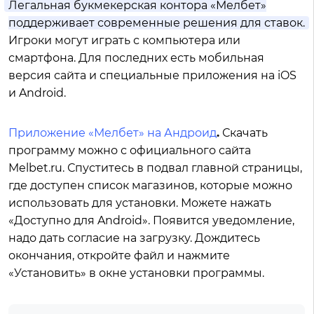
Легальная букмекерская контора «Мелбет»
поддерживает современные решения для ставок.
Игроки могут играть с компьютера или
смартфона. Для последних есть мобильная
версия сайта и специальные приложения на iOS
и Android.
Приложение «Мелбет» на Андроид
.
Скачать
программу можно с официального сайта
Melbet.ru. Спуститесь в подвал главной страницы,
где доступен список магазинов, которые можно
использовать для установки. Можете нажать
«Доступно для Android». Появится уведомление,
надо дать согласие на загрузку. Дождитесь
окончания, откройте файл и нажмите
«Установить» в окне установки программы.