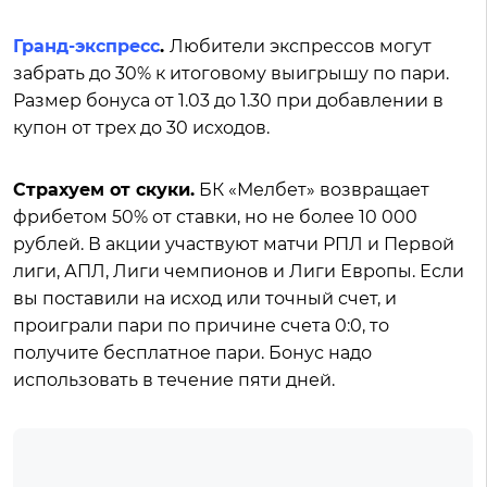
Гранд-экспресс
.
Любители экспрессов могут
забрать до 30% к итоговому выигрышу по пари.
Размер бонуса от 1.03 до 1.30 при добавлении в
купон от трех до 30 исходов.
Страхуем от скуки.
БК «Мелбет» возвращает
фрибетом 50% от ставки, но не более 10 000
рублей. В акции участвуют матчи РПЛ и Первой
лиги, АПЛ, Лиги чемпионов и Лиги Европы. Если
вы поставили на исход или точный счет, и
проиграли пари по причине счета 0:0, то
получите бесплатное пари. Бонус надо
использовать в течение пяти дней.