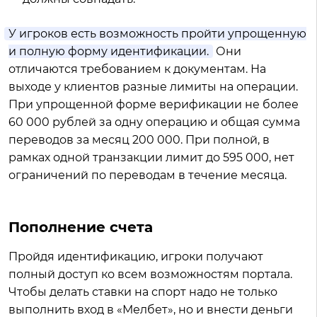
У игроков есть возможность пройти упрощенную
и полную форму идентификации.
Они
отличаются требованием к документам. На
выходе у клиентов разные лимиты на операции.
При упрощенной форме верификации не более
60 000 рублей за одну операцию и общая сумма
переводов за месяц 200 000. При полной, в
рамках одной транзакции лимит до 595 000, нет
ограничений по переводам в течение месяца.
Пополнение счета
Пройдя идентификацию, игроки получают
полный доступ ко всем возможностям портала.
Чтобы делать ставки на спорт надо не только
выполнить вход в «Мелбет», но и внести деньги