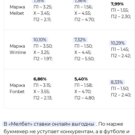
7,15%
7,36%
7,99%
Маржа
П1 – 3.25;
П1 – 1.56;
П1 – 1.55;
Melbet
Х – 3.45;
Х – 4.55;
П2 – 2.30;
П2 – 2.11;
П2 – 4.70;
10,10%
7,32%
10,29%
Маржа
П1 – 3.50;
П1 – 1.50;
П1 – 1.45;
Winline
Х – 3.25;
Х – 4.45;
П2 – 2.42;
П2 – 1.97;
П2 – 5.50;
6,86%
5,40%
8,33%
Маржа
П1 – 3.15;
П1 – 1.58;
П1 – 1.50;
Fonbet
Х – 3.55;
Х – 4.70;
П2 – 2.40;
П2 – 2.13;
П2 – 4.80;
В «Мелбет» ставки онлайн выгодны
. По марже
букмекер не уступает конкурентам, а в футболе и