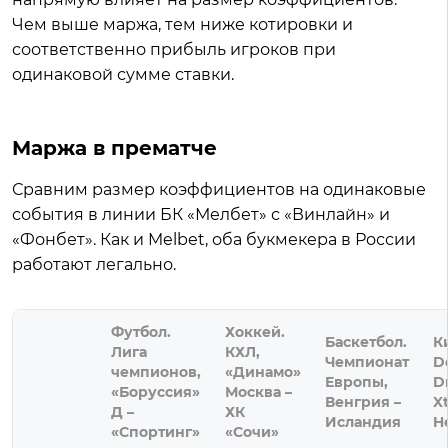
Чем выше маржа, тем ниже котировки и
соответственно прибыль игроков при
одинаковой сумме ставки.
Маржа в прематче
Сравним размер коэффициентов на одинаковые
события в линии БК «Мелбет» с «Винлайн» и
«Фонбет». Как и Melbet, оба букмекера в России
работают легально.
Футбол.
Хоккей.
Баскетбол.
К
Лига
КХЛ,
Чемпионат
Do
чемпионов,
«Динамо»
Европы,
D
«Боруссия»
Москва –
Венгрия –
X
Д –
ХК
Исландия
H
«Спортинг»
«Сочи»