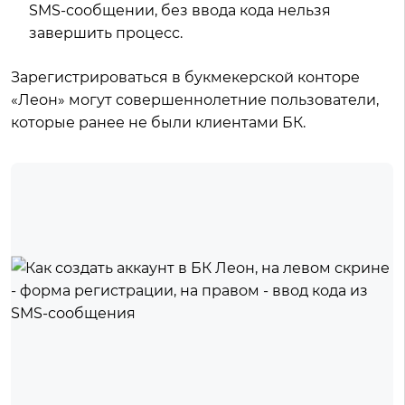
SMS-сообщении, без ввода кода нельзя
завершить процесс.
Зарегистрироваться в букмекерской конторе
«Леон» могут совершеннолетние пользователи,
которые ранее не были клиентами БК.