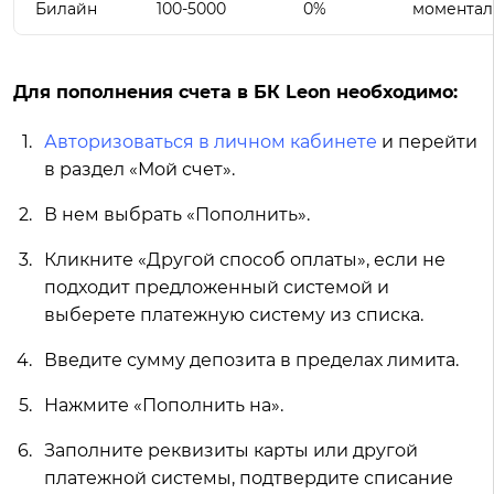
Билайн
100-5000
0%
моментал
Для пополнения счета в БК Leon необходимо:
Авторизоваться в личном кабинете
и перейти
в раздел «Мой счет».
В нем выбрать «Пополнить».
Кликните «Другой способ оплаты», если не
подходит предложенный системой и
выберете платежную систему из списка.
Введите сумму депозита в пределах лимита.
Нажмите «Пополнить на».
Заполните реквизиты карты или другой
платежной системы, подтвердите списание