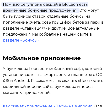
Помимо регулярных акций в БК Leon есть
временные бонусные предложения.
Это могут
быть турниры ставок, отдельные бонусы на
пополнение счета, розыгрыш фрибетов за пари в
разделе «Ставки 24/7» и другие. Все актуальные
предложения мы собрали на нашем сайте в
разделе «Бонусы»
.
Мобильное приложение
У букмекера Leon есть мобильный софт, который
устанавливается на смартфоны и планшеты с ОС
iOS и Android. Расскажем, как скачать «Леон бет» с
мобильной версии сайта букмекера и через
магазины приложений.
Как скачать приложение «Леон» на Андроид
. Для