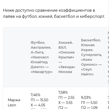
Ниже доступно сравнение коэффициентов в
лайве на футбол, хоккей, баскетбол и киберспорт.
Баскетбол.
Футбол.
Хоккей.
Южная
Австралия.
ВХЛ.
Корея.
А-Лига,
«Омские
Суперлига,
«Ньюкасл
Крылья»
«Коян
Юнайтед
—
Орионс» —
Джетс» —
«Звезда»
«Сеул
«Макартур»
Москва
Найтс»
7,58%
7,46%
П1 — 2.55
9,03%
Маржа
П1 — 15.50
Х — 3.55
П1 — 5.50
Leon
Х — 4.05
П2 —
П2 — 1.09