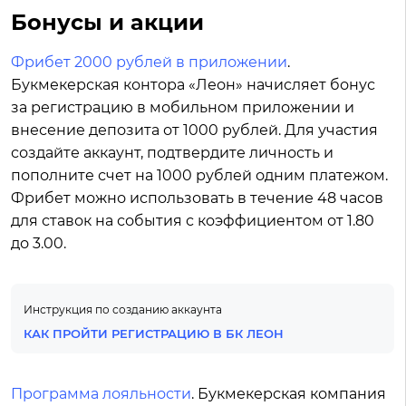
Бонусы и акции
Фрибет 2000 рублей в приложении
.
Букмекерская контора «Леон» начисляет бонус
за регистрацию в мобильном приложении и
внесение депозита от 1000 рублей. Для участия
создайте аккаунт, подтвердите личность и
пополните счет на 1000 рублей одним платежом.
Фрибет можно использовать в течение 48 часов
для ставок на события с коэффициентом от 1.80
до 3.00.
Инструкция по созданию аккаунта
КАК ПРОЙТИ РЕГИСТРАЦИЮ В БК ЛЕОН
Программа лояльности
. Букмекерская компания