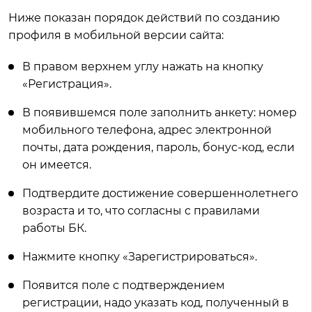
Ниже показан порядок действий по созданию
профиля в мобильной версии сайта:
В правом верхнем углу нажать на кнопку
«Регистрация».
В появившемся поле заполнить анкету: номер
мобильного телефона, адрес электронной
почты, дата рождения, пароль, бонус-код, если
он имеется.
Подтвердите достижение совершеннолетнего
возраста и то, что согласны с правилами
работы БК.
Нажмите кнопку «Зарегистрироваться».
Появится поле с подтверждением
регистрации, надо указать код, полученный в