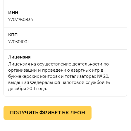
ИНН
7707760834
КПП
770301001
Лицензия
Лицензия на осуществление деятельности по
организации и проведению азартных игр в
букмекерских конторах и тотализаторах № 20,
выданная Федеральной налоговой службой 16
декабря 2011 года.
ПОЛУЧИТЬ ФРИБЕТ БК ЛЕОН