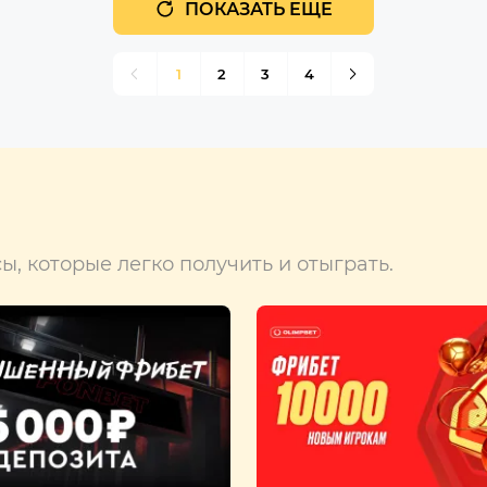
ПОКАЗАТЬ ЕЩЕ
1
2
3
4
, которые легко получить и отыграть.