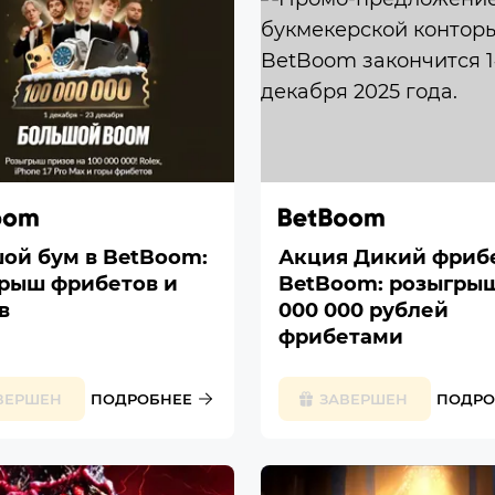
ой бум в BetBoom:
Акция Дикий фрибе
рыш фрибетов и
BetBoom: розыгрыш
в
000 000 рублей
фрибетами
ВЕРШЕН
ПОДРОБНЕЕ
ЗАВЕРШЕН
ПОДРО