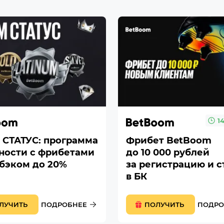
14
СТАТУС: программа
Фрибет BetBoom
ности с фрибетами
до 10 000 рублей
бэком до 20%
за регистрацию и с
в БК
ЛУЧИТЬ
ПОДРОБНЕЕ
ПОЛУЧИТЬ
ПОДРО