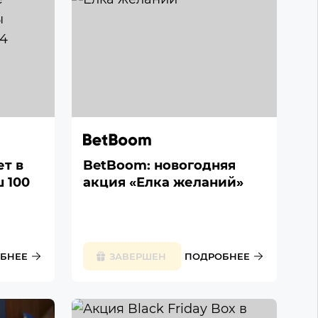
т в
BetBoom: новогодняя
 100
акция «Елка желаний»
БНЕЕ
ЗАВЕРШЕН
ПОДРОБНЕЕ