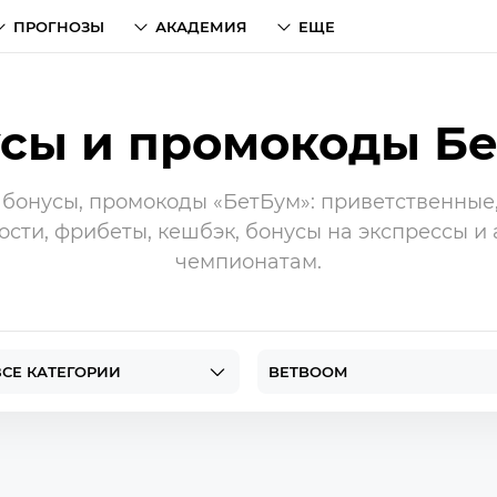
ПРОГНОЗЫ
АКАДЕМИЯ
ЕЩЕ
сы и промокоды Б
 бонусы, промокоды «БетБум»: приветственные
ости, фрибеты, кешбэк, бонусы на экспрессы и 
чемпионатам.