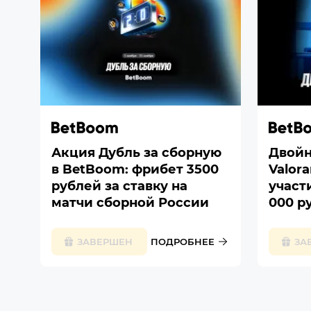
Акция Дубль за сборную
Двойн
в BetBoom: фрибет 3500
Valor
рублей за ставку на
участ
матчи сборной России
000 р
ЗАВЕРШЕН
ПОДРОБНЕЕ
ЗА