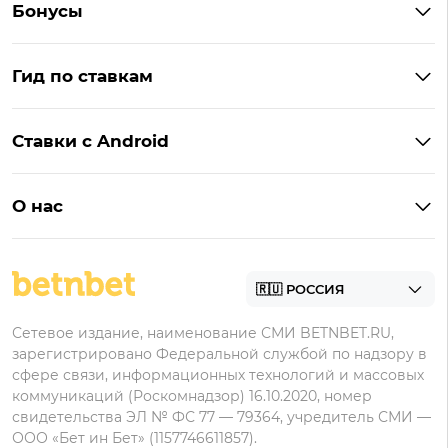
Бонусы
BetBoom
Бонусы Винлайн
Фонбет
Гид по ставкам
Бонусы BetBoom
Мелбет
БК с бонусом без депозита
Бонусы Фонбет
Пари
Ставки с Android
Букмекеры с фрибетом
Бонусы Пари
Лига Ставок
Винлайн на Андроид
Легальные букмекеры
Бонусы Леон
Леон
О нас
BetBoom на Андроид
Надежные букмекеры
Бонусы Мелет
Zenit
Контакты
Пари на Андроид
БК с минимальным депозитом
Пользовательское соглашение
Фонбет на Андроид
БК для ставок с мобильного
Политика в отношении обработки персональных
Олимп на Андроид
Сетевое издание, наименование СМИ BETNBET.RU,
данных
зарегистрировано Федеральной службой по надзору в
сфере связи, информационных технологий и массовых
коммуникаций (Роскомнадзор) 16.10.2020, номер
свидетельства ЭЛ № ФС 77 — 79364, учредитель СМИ —
ООО «Бет ин Бет» (1157746611857).