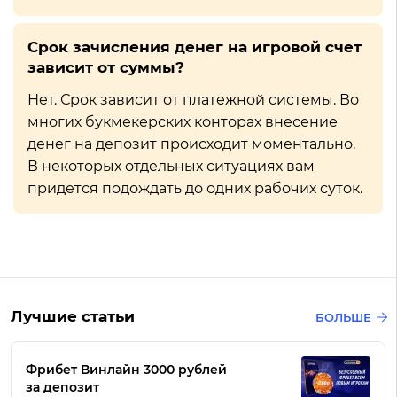
Срок зачисления денег на игровой счет
зависит от суммы?
Нет. Срок зависит от платежной системы. Во
многих букмекерских конторах внесение
денег на депозит происходит моментально.
В некоторых отдельных ситуациях вам
придется подождать до одних рабочих суток.
Лучшие статьи
БОЛЬШЕ
Фрибет Винлайн 3000 рублей
за депозит