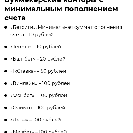
минимальным пополнением
счета
«Бетсити». Минимальная сумма пополнения
счета – 10 рублей
«Tennisi» – 10 рублей
«Балтбет» – 20 рублей
«1хСтавка» – 50 рублей
«Винлайн» – 100 рублей
«Фонбет» – 100 рублей
«Олимп» – 100 рублей
«Леон» – 100 рублей
«Мелбет» – 100 рублей