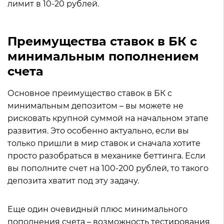
лимит в 10-20 рублей.
Преимущества ставок в БК с
минимальным пополнением
счета
Основное преимущество ставок в БК с
минимальным депозитом – вы можете не
рисковать крупной суммой на начальном этапе
развития. Это особенно актуально, если вы
только пришли в мир ставок и сначала хотите
просто разобраться в механике беттинга. Если
вы пополните счет на 100-200 рублей, то такого
депозита хватит под эту задачу.
Еще один очевидный плюс минимального
пополнения счета – возможность тестирования