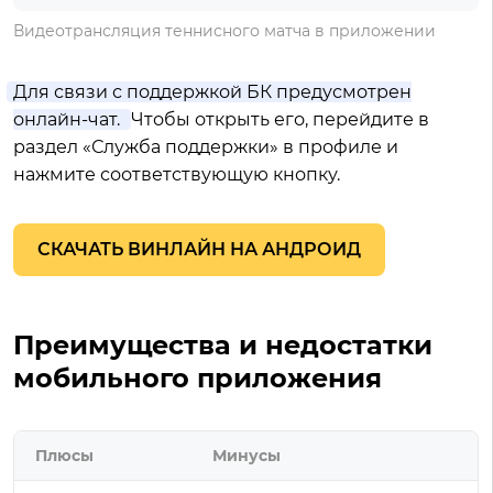
Видеотрансляция теннисного матча в приложении
Для связи с поддержкой БК предусмотрен
онлайн-чат.
Чтобы открыть его, перейдите в
раздел «Служба поддержки» в профиле и
нажмите соответствующую кнопку.
СКАЧАТЬ ВИНЛАЙН НА АНДРОИД
Преимущества и недостатки
мобильного приложения
Плюсы
Минусы