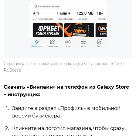
Страница программы и кнопка для установки ПО из
RuStore
Скачать «Винлайн» на телефон из Galaxy Store
– инструкция:
Зайдите в раздел «Профиль» в мобильной
версии букмекера.
Кликните на логотип магазина, чтобы сразу
оказаться на странице утилиты.