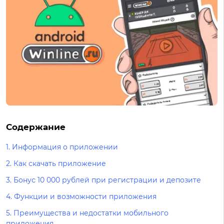
Содержание
1.
Информация о приложении
2.
Как скачать приложение
3.
Бонус 10 000 рублей при регистрации и депозите
4.
Функции и возможности приложения
5.
Преимущества и недостатки мобильного
приложения