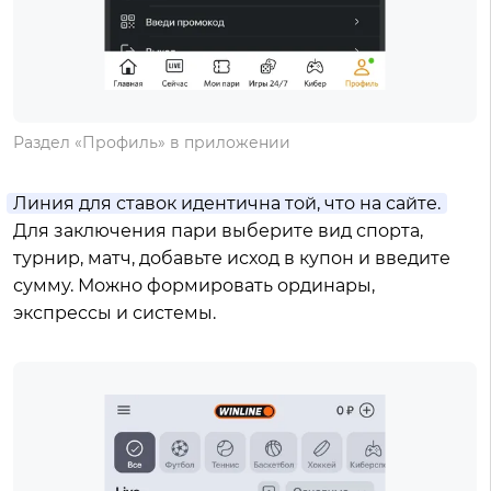
Раздел «Профиль» в приложении
Линия для ставок идентична той, что на сайте.
Для заключения пари выберите вид спорта,
турнир, матч, добавьте исход в купон и введите
сумму. Можно формировать ординары,
экспрессы и системы.