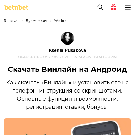
Главная
Букмекеры
Winline
Ksenia Rusakova
ОБНОВЛЕНО: 27.07.2026
4 МИНУТЫ ЧТЕНИЯ
Скачать Винлайн на Андроид
Как скачать «Винлайн» и установить его на
телефон, инструкция со скриншотами.
Основные функции и возможности:
регистрация, ставки, бонусы.