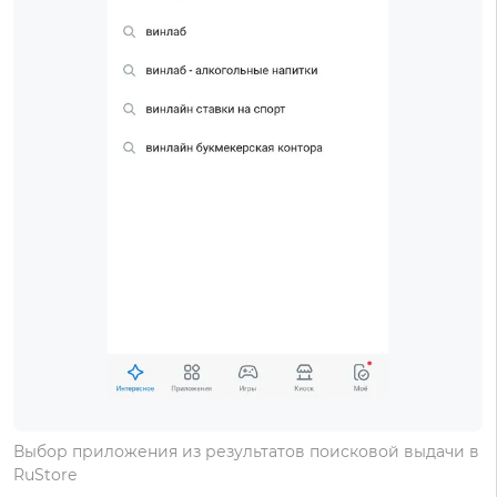
Выбор приложения из результатов поисковой выдачи в
RuStore