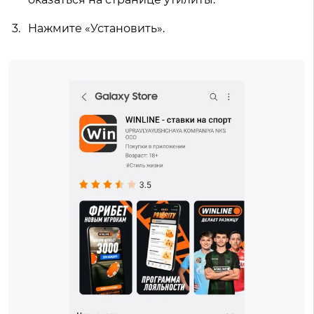
Нажмите «Установить».