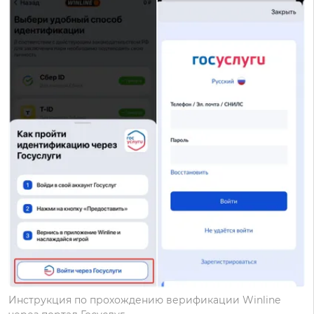
Инструкция по прохождению верификации Winline