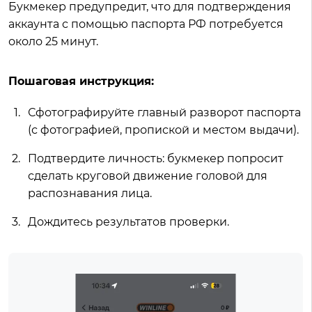
Букмекер предупредит, что для подтверждения
аккаунта с помощью паспорта РФ потребуется
около 25 минут.
Пошаговая инструкция:
Сфотографируйте главный разворот паспорта
(с фотографией, пропиской и местом выдачи).
Подтвердите личность: букмекер попросит
сделать круговой движение головой для
распознавания лица.
Дождитесь результатов проверки.