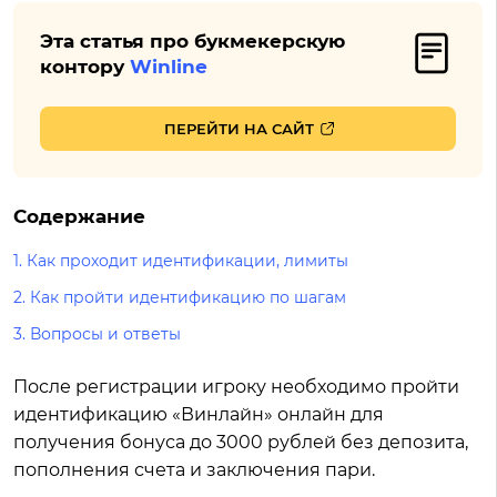
Эта статья про букмекерскую
контору
Winline
ПЕРЕЙТИ НА САЙТ
Содержание
1.
Как проходит идентификации, лимиты
2.
Как пройти идентификацию по шагам
3.
Вопросы и ответы
После регистрации игроку необходимо пройти
идентификацию «Винлайн» онлайн для
получения бонуса до 3000 рублей без депозита,
пополнения счета и заключения пари.