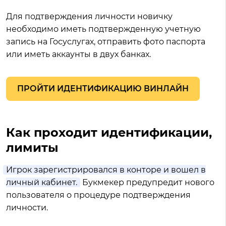
Для подтверждения личности новичку
необходимо иметь подтвержденную учетную
запись на Госуслугах, отправить фото паспорта
или иметь аккаунты в двух банках.
ПРОЙТИ ИДЕНТИФИКАЦИЮ ВИНЛАЙН
Как проходит идентификации,
лимиты
Игрок зарегистрировался в конторе и вошел в
личный кабинет.
Букмекер предупредит нового
пользователя о процедуре подтверждения
личности.