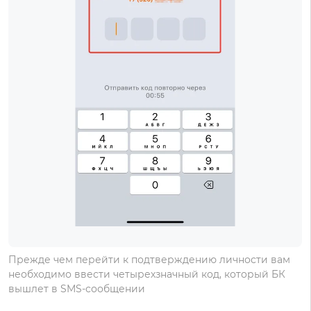
Прежде чем перейти к подтверждению личности вам
необходимо ввести четырехзначный код, который БК
вышлет в SMS-сообщении