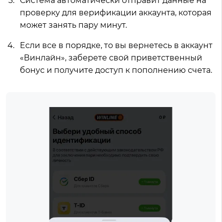
Система автоматически отправит данные на
проверку для верификации аккаунта, которая
может занять пару минут.
Если все в порядке, то вы вернетесь в аккаунт
«Винлайн», заберете свой приветственный
бонус и получите доступ к пополнению счета.