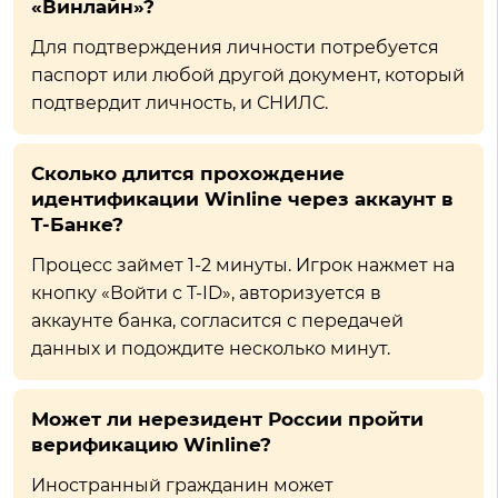
«Винлайн»?
Для подтверждения личности потребуется
паспорт или любой другой документ, который
подтвердит личность, и СНИЛС.
Сколько длится прохождение
идентификации Winline через аккаунт в
T-Банке?
Процесс займет 1-2 минуты. Игрок нажмет на
кнопку «Войти с T-ID», авторизуется в
аккаунте банка, согласится с передачей
данных и подождите несколько минут.
Может ли нерезидент России пройти
верификацию Winline?
Иностранный гражданин может