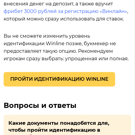
внесения денег на депозит, а также вручит
фрибет 3000 рублей за регистрацию «Винлайн»
,
который можно сразу использовать для ставок.
Вы не сможете изменить уровень
идентификации Winline позже, букмекер не
предоставляет такую опцию. Рекомендуем
игрокам сразу выбрать: упрощенная или полная.
ПРОЙТИ ИДЕНТИФИКАЦИЮ WINLINE
Вопросы и ответы
Какие документы понадобятся для,
чтобы пройти идентификацию в