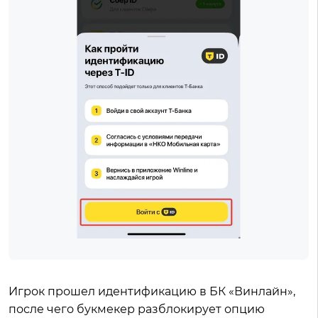
Игрок прошел идентификацию в БК «Винлайн»,
после чего букмекер разблокирует опцию