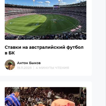
Ставки на австралийский футбол
в БК
Антон Быков
19.11.2025
4 МИНУТЫ ЧТЕНИЯ