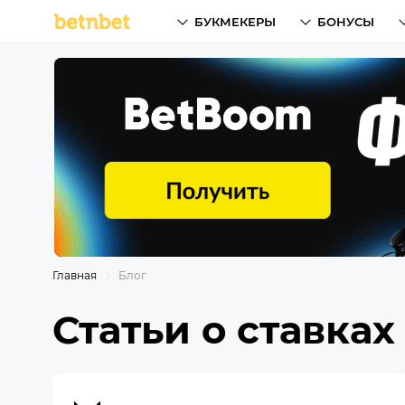
БУКМЕКЕРЫ
БОНУСЫ
Главная
Блог
Статьи о ставках