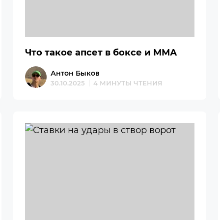
Что такое апсет в боксе и ММА
Антон Быков
30.10.2025
4 МИНУТЫ ЧТЕНИЯ