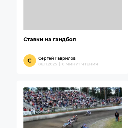
Ставки на гандбол
Сергей Гаврилов
С
06.11.2025
6 МИНУТ ЧТЕНИЯ