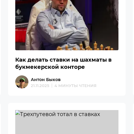
Как делать ставки на шахматы в
букмекерской конторе
Антон Быков
21.11.2025
4 МИНУТЫ ЧТЕНИЯ