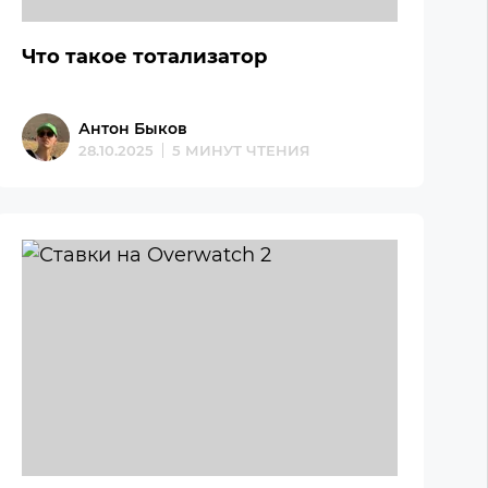
Что такое тотализатор
Антон Быков
28.10.2025
5 МИНУТ ЧТЕНИЯ