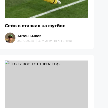
Сейв в ставках на футбол
Антон Быков
30.10.2025
4 МИНУТЫ ЧТЕНИЯ