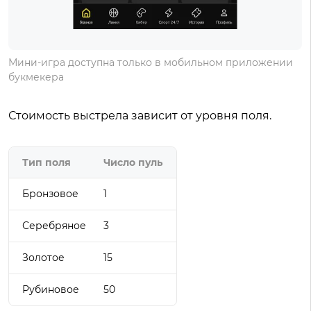
Мини-игра доступна только в мобильном приложении
букмекера
Стоимость выстрела зависит от уровня поля.
Тип поля
Число пуль
Бронзовое
1
Серебряное
3
Золотое
15
Рубиновое
50