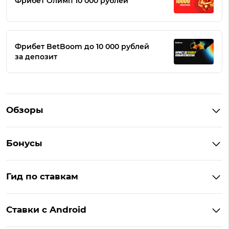
Фрибет Олимп 10 000 рублей
Фрибет BetBoom до 10 000 рублей
за депозит
Обзоры
Winline
Бонусы
BetBoom
Бонусы Винлайн
Фонбет
Гид по ставкам
Бонусы BetBoom
Мелбет
БК с бонусом без депозита
Бонусы Фонбет
Пари
Ставки с Android
Букмекеры с фрибетом
Бонусы Пари
Лига Ставок