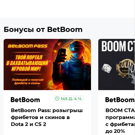
Бонусы от BetBoom
145 Д. 4 Ч.
BetBoom Pass: розыгрыш
BOOM СТА
фрибетов и скинов в
программа
Dota 2 и СS 2
с фрибета
до 20%