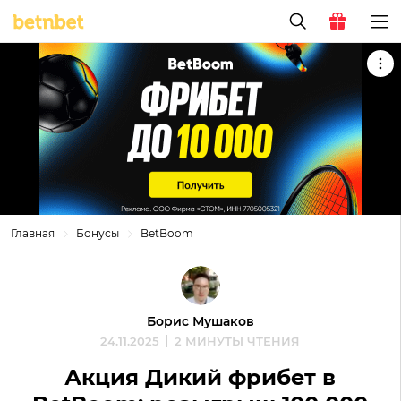
Главная
Бонусы
BetBoom
Борис Мушаков
24.11.2025
2 МИНУТЫ ЧТЕНИЯ
Акция Дикий фрибет в