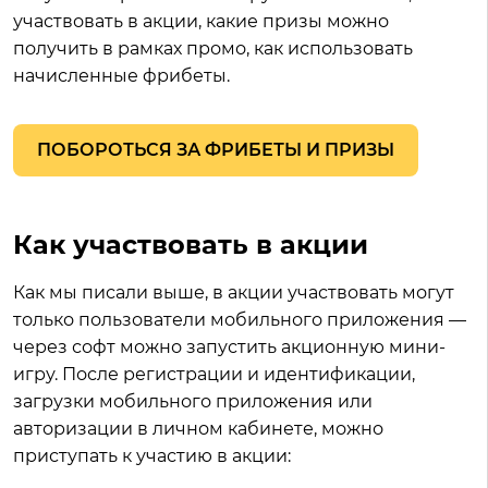
участвовать в акции, какие призы можно
получить в рамках промо, как использовать
начисленные фрибеты.
ПОБОРОТЬСЯ ЗА ФРИБЕТЫ И ПРИЗЫ
Как участвовать в акции
Как мы писали выше, в акции участвовать могут
только пользователи мобильного приложения —
через софт можно запустить акционную мини-
игру. После регистрации и идентификации,
загрузки мобильного приложения или
авторизации в личном кабинете, можно
приступать к участию в акции: