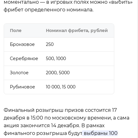
моментально — в игровых полях можно «выбить»
фрибет определенного номинала.
Поле
Номинал фрибета, рублей
Бронзовое
250
Серебряное
500, 1000
Золотое
2000, 5000
Рубиновое
10 000, 15 000
Финальный розыгрыш призов состоится 17
декабря в 15:00 по московскому времени, а сама
акция закончится 14 декабря. В рамках
финального розыгрыша будут
выбраны 100