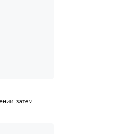
ении, затем