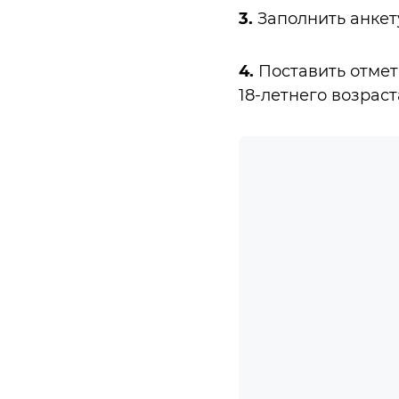
3.
Заполнить анкету
4.
Поставить отмет
18-летнего возраст