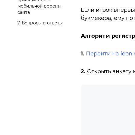
мобильной версии
Если игрок впервы
сайта
букмекера, ему по
7.
Вопросы и ответы
Алгоритм регистр
1.
Перейти на leon.
2.
Открыть анкету 