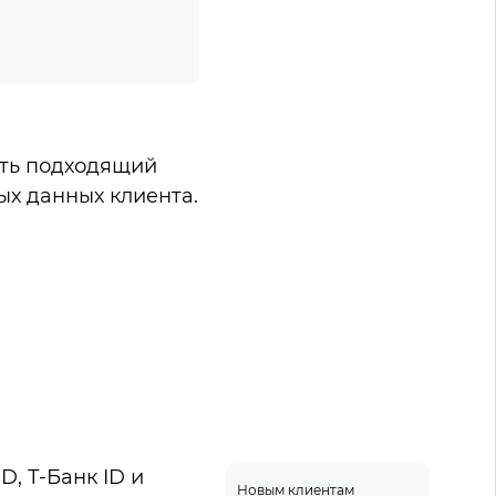
ать подходящий
ых данных клиента.
D, Т-Банк ID и
Новым клиентам