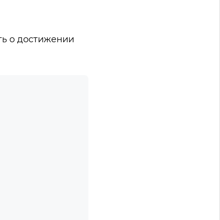
ть о достижении