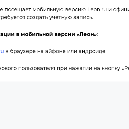
е посещает мобильную версию Leon.ru и офиц
требуется создать учетную запись.
ации в мобильной версии «Леон»
:
ru
в браузере на айфоне или андроиде.
нового пользователя при нажатии на кнопку «Р