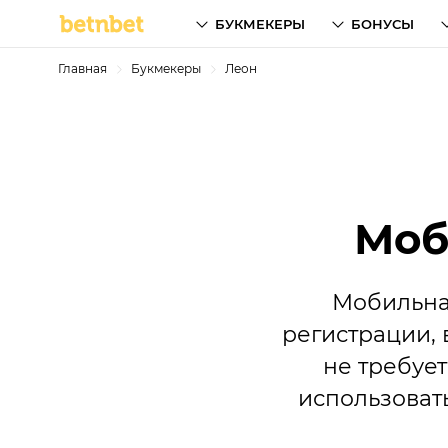
БУКМЕКЕРЫ
БОНУСЫ
Главная
Букмекеры
Леон
Моб
Мобильна
регистрации, 
не требуе
использоват