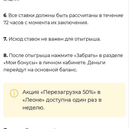
6
. Все ставки должны быть рассчитаны в течение
72 часов с момента их заключения.
7.
Исход ставок не важен для отыгрыша.
8.
После отыгрыша нажмите «Забрать» в разделе
«Мои бонусы» в личном кабинете. Деньги
перейдут на основной баланс.
Акция «Перезагрузка 50%» в
«Леоне» доступна один раз в
неделю.