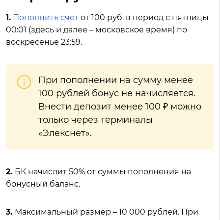
1.
Пополнить счет
от 100 руб. в период с пятницы
00:01 (здесь и далее – московское время) по
воскресенье 23:59.
При пополнении на сумму менее
100 рублей бонус не начисляется.
Внести депозит менее 100 ₽ можно
только через терминалы
«Элекснет».
2.
БК начислит 50% от суммы пополнения на
бонусный баланс.
3.
Максимальный размер – 10 000 рублей. При