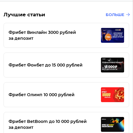
Лучшие статьи
БОЛЬШЕ
Фрибет Винлайн 3000 рублей
за депозит
Фрибет Фонбет до 15 000 рублей
Фрибет Олимп 10 000 рублей
Фрибет BetBoom до 10 000 рублей
за депозит