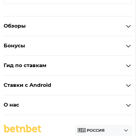
Обзоры
Winline
Бонусы
BetBoom
Бонусы Винлайн
Фонбет
Гид по ставкам
Бонусы BetBoom
Мелбет
БК с бонусом без депозита
Бонусы Фонбет
Пари
Ставки с Android
Букмекеры с фрибетом
Бонусы Пари
Лига Ставок
Винлайн на Андроид
Легальные букмекеры
Бонусы Леон
Леон
О нас
BetBoom на Андроид
Надежные букмекеры
Бонусы Мелет
Zenit
Контакты
Пари на Андроид
БК с минимальным депозитом
Пользовательское соглашение
Фонбет на Андроид
БК для ставок с мобильного