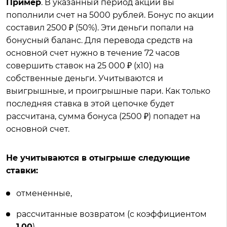
Пример
. В указанный период акции вы
пополнили счет на 5000 рублей. Бонус по акции
составил 2500 ₽ (50%). Эти деньги попали на
бонусный баланс. Для перевода средств на
основной счет нужно в течение 72 часов
совершить ставок на 25 000 ₽ (х10) на
собственные деньги. Учитываются и
выигрышные, и проигрышные пари. Как только
последняя ставка в этой цепочке будет
рассчитана, сумма бонуса (2500 ₽) попадет на
основной счет.
Не учитываются в отыгрыше следующие
ставки:
отмененные,
рассчитанные возвратом (с коэффициентом
1.00
),