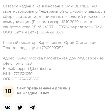
Политика в отношении обработки персональных
Олимп на Андроид
Сетевое издание, наименование СМИ BETNBET.RU,
данных
зарегистрировано Федеральной службой по надзору в
сфере связи, информационных технологий и массовых
коммуникаций (Роскомнадзор) 16.10.2020, номер
свидетельства ЭЛ № ФС 77 — 79364, учредитель СМИ —
ООО «Бет ин Бет» (1157746611857).
Главный редактор: Верховодько Юрий Степанович
Телефон редакции: +79019993815
Адрес: 107497, Москва г, Монтажная, дом №9, строение 1,
офис пом 3 к 20
E-mail:
support@betnbet.ru
ИНН: 7721326210
ОГРН: 1157746611857
Сайт предназначен для лиц
18
не младше 18 лет