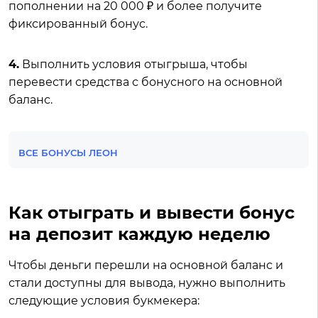
пополнении на 20 000 ₽ и более получите
фиксированный бонус.
4.
Выполнить условия отыгрыша, чтобы
перевести средства с бонусного на основной
баланс.
ВСЕ БОНУСЫ ЛЕОН
Как отыграть и вывести бонус
на депозит каждую неделю
Чтобы деньги перешли на основной баланс и
стали доступны для вывода, нужно выполнить
следующие условия букмекера: