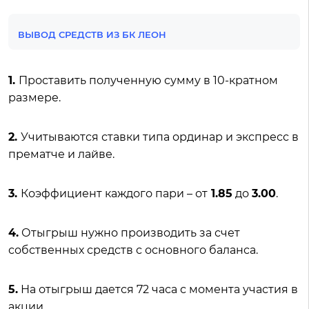
ВЫВОД СРЕДСТВ ИЗ БК ЛЕОН
1.
Проставить полученную сумму в 10-кратном
размере.
2.
Учитываются ставки типа ординар и экспресс в
прематче и лайве.
3.
Коэффициент каждого пари – от
1.85
до
3.00
.
4.
Отыгрыш нужно производить за счет
собственных средств с основного баланса.
5.
На отыгрыш дается 72 часа с момента участия в
акции.