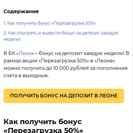
Содержание
1.
Как получить бонус «Перезагрузка 50%»
2.
Как отыграть и вывести бонус на депозит каждую
неделю
В БК «
Леон
» – бонус на депозит каждую неделю! В
рамках акции «Перезагрузка 50%» в «Леоне»
можно получить до 10 000 рублей за пополнение
счета в выходные.
ПОЛУЧИТЬ БОНУС НА ДЕПОЗИТ В ЛЕОНЕ
Как получить бонус
«Перезагрузка 50%»