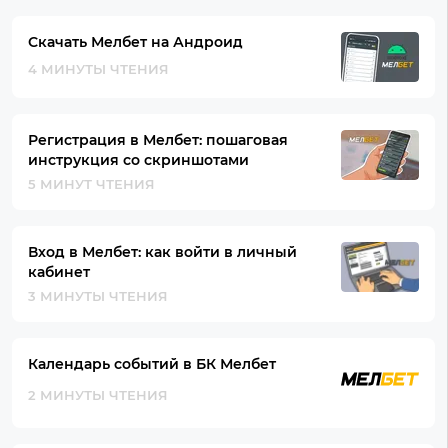
Скачать Мелбет на Андроид
4 МИНУТЫ ЧТЕНИЯ
Регистрация в Мелбет: пошаговая
инструкция со скриншотами
5 МИНУТ ЧТЕНИЯ
Вход в Мелбет: как войти в личный
кабинет
3 МИНУТЫ ЧТЕНИЯ
Календарь событий в БК Мелбет
2 МИНУТЫ ЧТЕНИЯ