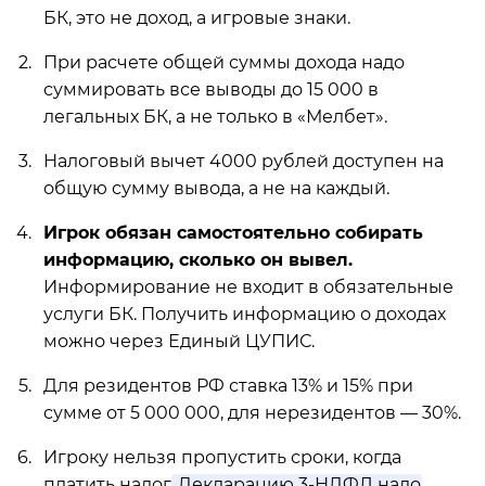
БК, это не доход, а игровые знаки.
При расчете общей суммы дохода надо
суммировать все выводы до 15 000 в
легальных БК, а не только в «Мелбет».
Налоговый вычет 4000 рублей доступен на
общую сумму вывода, а не на каждый.
Игрок обязан самостоятельно собирать
информацию, сколько он вывел.
Информирование не входит в обязательные
услуги БК. Получить информацию о доходах
можно через Единый ЦУПИС.
Для резидентов РФ ставка 13% и 15% при
сумме от 5 000 000, для нерезидентов — 30%.
Игроку нельзя пропустить сроки, когда
платить налог.
Декларацию 3-НДФЛ надо