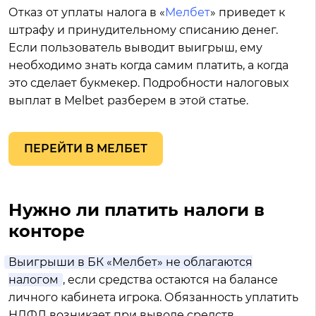
Отказ от уплаты налога в «
Мелбет
» приведет к
штрафу и принудительному списанию денег.
Если пользователь выводит выигрыш, ему
необходимо знать когда самим платить, а когда
это сделает букмекер. Подробности налоговых
выплат в Melbet разберем в этой статье.
ПЕРЕЙТИ В МЕЛБЕТ
Нужно ли платить налоги в
конторе
Выигрыши в БК «Мелбет» не облагаются
налогом
, если средства остаются на балансе
личного кабинета игрока. Обязанность уплатить
НДФЛ возникает при выводе средств.