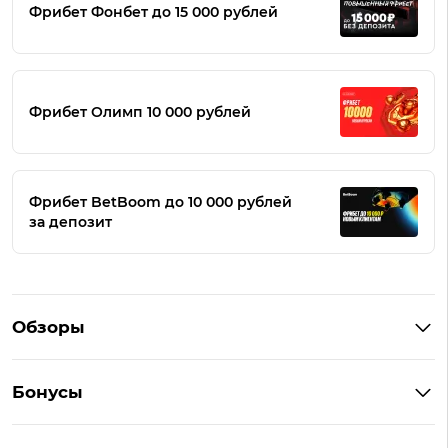
Фрибет Фонбет до 15 000 рублей
Фрибет Олимп 10 000 рублей
Фрибет BetBoom до 10 000 рублей
за депозит
Обзоры
Winline
Бонусы
BetBoom
Бонусы Винлайн
Фонбет