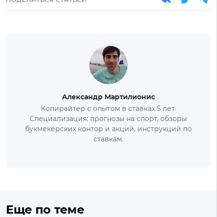
Александр Мартилионис
Копирайтер с опытом в ставках 5 лет.
Специализация: прогнозы на спорт, обзоры
букмекерских контор и акций, инструкций по
ставкам.
Еще по теме