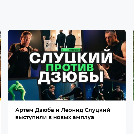
Артем Дзюба и Леонид Слуцкий
выступили в новых амплуа