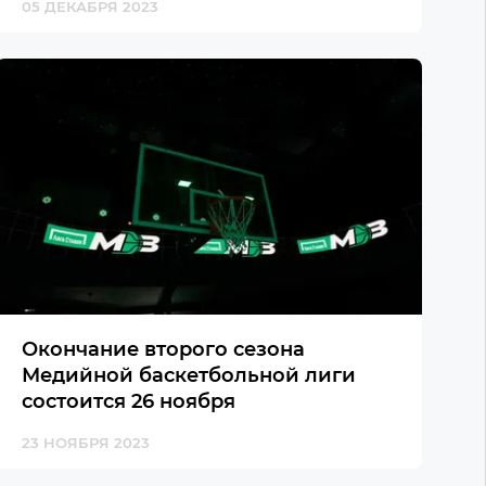
05 ДЕКАБРЯ 2023
Окончание второго сезона
Медийной баскетбольной лиги
состоитcя 26 ноября
23 НОЯБРЯ 2023