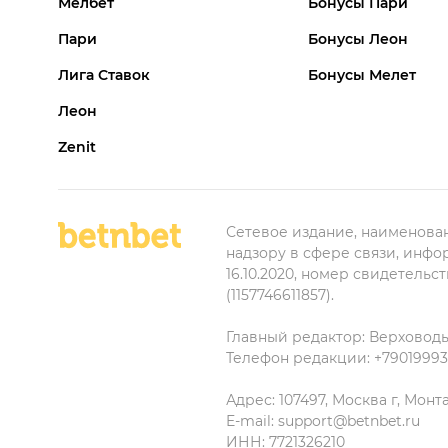
Мелбет
Бонусы Пари
Пари
Бонусы Леон
Лига Ставок
Бонусы Мелет
Леон
Zenit
Сетевое издание, наименова
надзору в сфере связи, инф
16.10.2020, номер свидетель
(1157746611857).
Главный редактор: Верховод
Телефон редакции: +79019993
Адрес: 107497, Москва г, Монт
E-mail:
support@betnbet.ru
ИНН: 7721326210