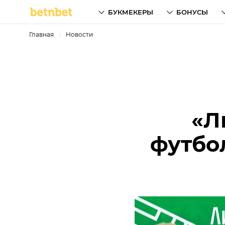
БУКМЕКЕРЫ
БОНУСЫ
Главная
Новости
«Л
футбо