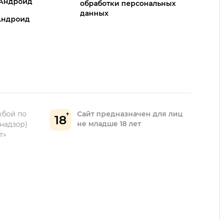
 Андроид
обработки персональных
данных
Андроид
жбой по
Сайт предназначен для лиц
18
не младше 18 лет
надзор)
т»