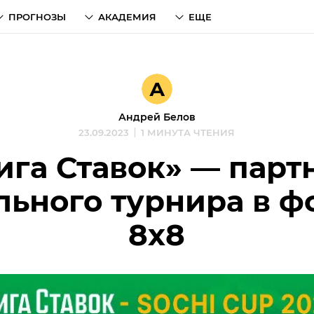
ПРОГНОЗЫ
АКАДЕМИЯ
ЕЩЕ
А
Андрей Белов
23.09.2023
1 МИНУТА ЧТЕНИЯ
ига Ставок» — парт
льного турнира в ф
8х8