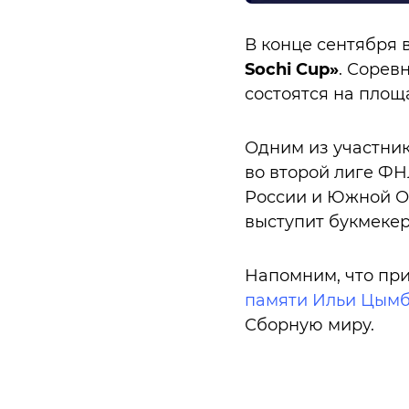
В конце сентября 
Sochi Cup»
. Сорев
состоятся на площ
Одним из участник
во второй лиге ФН
России и Южной Ос
выступит букмекер
Напомним, что пр
памяти Ильи Цым
Сборную миру.