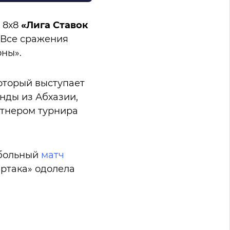
 8х8
«Лига Ставок
 Все сражения
оны».
оторый выступает
нды из Абхазии,
ртнером турнира
тбольный
матч
артака» одолела