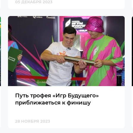
05 ДЕКАБРЯ 2023
Путь трофея «Игр Будущего»
приближаеться к финишу
28 НОЯБРЯ 2023