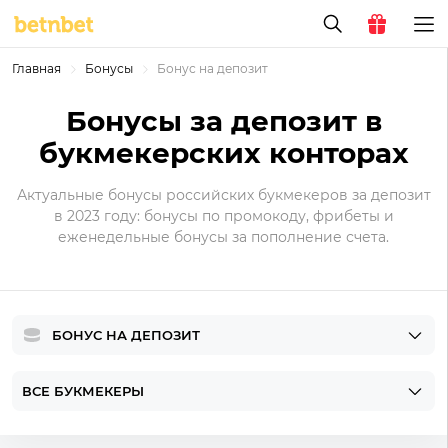
Главная
Бонусы
Бонус на депозит
Бонусы за депозит в
букмекерских конторах
Актуальные бонусы российских букмекеров за депозит
в 2023 году: бонусы по промокоду, фрибеты и
еженедельные бонусы за пополнение счета.