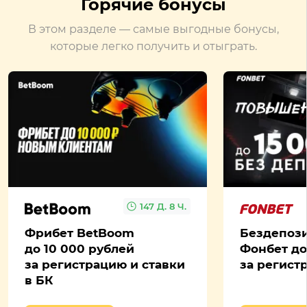
Горячие бонусы
В этом разделе — самые выгодные бонусы,
которые легко получить и отыграть.
147 Д. 8 Ч.
Фрибет BetBoom
Бездепоз
до 10 000 рублей
Фонбет до
за регистрацию и ставки
за регист
в БК