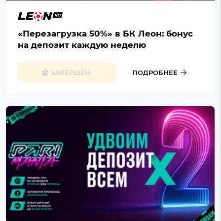
«Перезагрузка 50%» в БК Леон: бонус
на депозит каждую неделю
ЗАВЕРШЕН
ПОДРОБНЕЕ