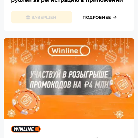
рублей за регистрацию в приложении
ЗАВЕРШЕН
ПОДРОБНЕЕ