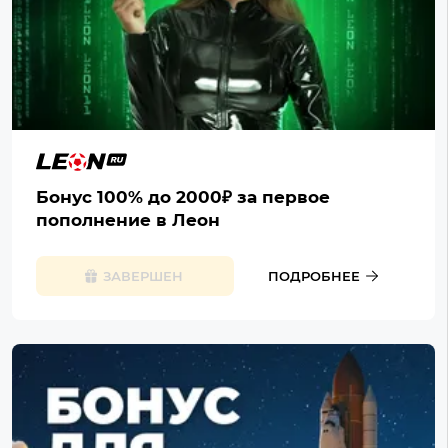
Бонус 100% до 2000₽ за первое
пополнение в Леон
ЗАВЕРШЕН
ПОДРОБНЕЕ