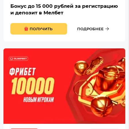
Бонус до 15 000 рублей за регистрацию
и депозит в Мелбет
ПОЛУЧИТЬ
ПОДРОБНЕЕ