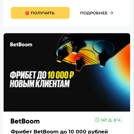
ПОЛУЧИТЬ
ПОДРОБНЕЕ
147 Д. 8 Ч.
Фрибет BetBoom до 10 000 рублей