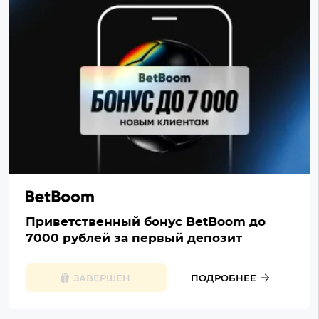
Приветственный бонус BetBoom до
7000 рублей за первый депозит
ЗАВЕРШЕН
ПОДРОБНЕЕ