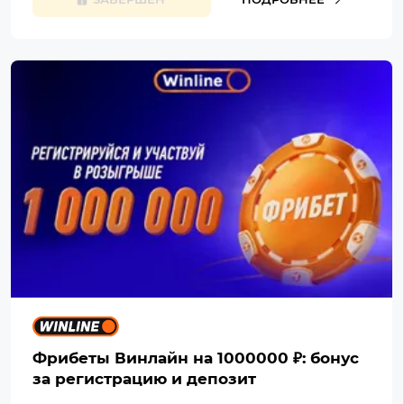
Фрибеты Винлайн на 1000000 ₽: бонус
за регистрацию и депозит