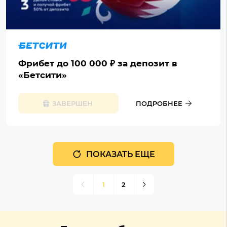
Фрибет до 100 000 ₽ за депозит в
«Бетсити»
ЗАВЕРШЕН
ПОДРОБНЕЕ
ПОКАЗАТЬ ЕЩЕ
1
2