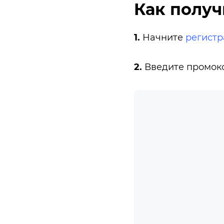
Как получ
1.
Начните
регистр
2.
Введите промок