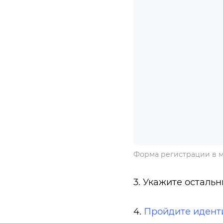
Форма регистрации в м
3. Укажите осталь
4.
Пройдите иден