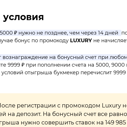
 условия
 5000 ₽ нужно не позднее, чем через 14 дней
п
лучае бонус по промокоду
LUXURY
не начисляе
 вознаграждение на бонусный счет при любом
ите 9999 ₽ при пополнении счета на 5000, 9000 
 условий отыгрыша букмекер перечислит 9999
 После регистрации с промокодом Luxury н
ей на депозит. На бонусный счет все равно
ыгрыша нужно совершить ставок на 149 985 