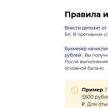
Правила и
Внести депозит от
БК. В противном с
Букмекер начислит
рублей
. Вы получ
После выполнения
основной баланс.
Пример
.
5500 рубл
₽. Для от