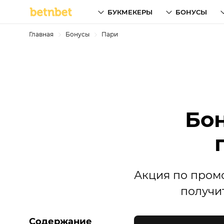
БУКМЕКЕРЫ
БОНУСЫ
Главная
Бонусы
Пари
Бон
Акция по промо
получит
Содержание