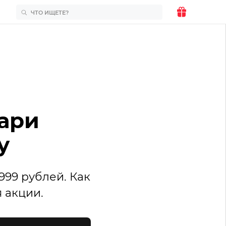
Пари
y
999 рублей. Как
я акции.