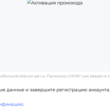
обильной версии pari.ru. Промокод LUXURY уже введен в 
ные данные и завершите регистрацию аккаунта
тификацию
.