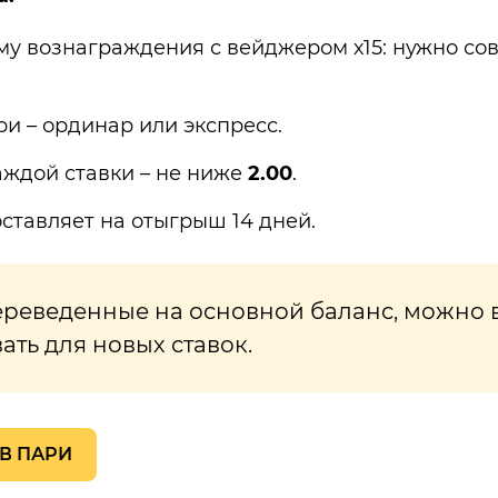
му вознаграждения с вейджером х15: нужно со
и – ординар или экспресс.
ждой ставки – не ниже
2.00
.
ставляет на отыгрыш 14 дней.
ереведенные на основной баланс, можно 
ать для новых ставок.
 В ПАРИ