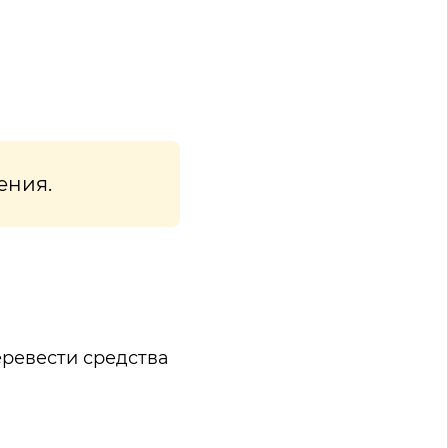
ения.
ревести средства