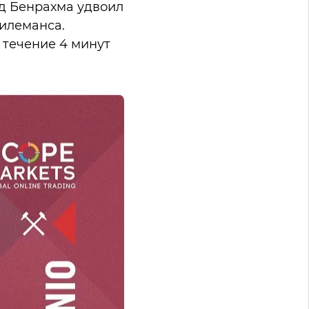
ид Бенрахма удвоил
Тилеманса.
 течение 4 минут