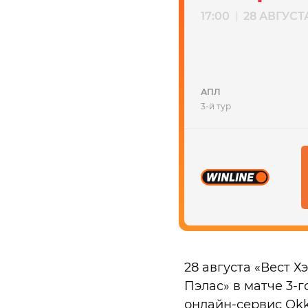
17:00
28 АВГУСТ
|
АПЛ
3-й тур
28 августа «Вест 
Пэлас» в матче 3-
онлайн-сервис Okk