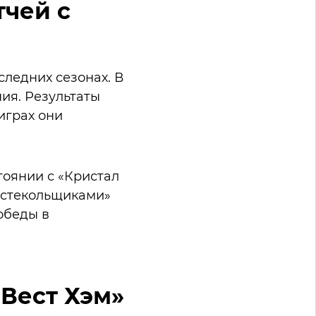
тчей с
следних сезонах. В
ния. Результаты
играх они
тоянии с «Кристал
 «стекольщиками»
обеды в
«Вест Хэм»