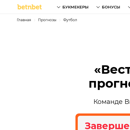
БУКМЕКЕРЫ
БОНУСЫ
Главная
Прогнозы
Футбол
«Вест
прогн
Команде В
Заверше