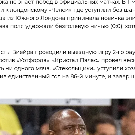
ока не знает побед в официальных матчах. В 1-
и к лондонскому «Челси», где уступили без шанс
да из Южного Лондона принимала новичка эли
ева поля удержали безголевую ничью (0:0), хот
.
исты Виейра проводили выездную игру 2-го ра
отив «Уотфорда». «Кристал Пэлас» провел весь 
ть ни одного мяча. «Стекольщики» уступили хоз
стив единственный гол на 86-й минуте, и завер