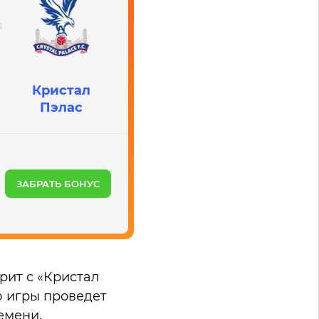
Кристал
Пэлас
ЗАБРАТЬ БОНУС
рит с «Кристал
ю игры проведет
емени.