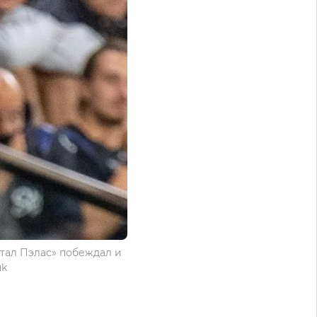
тал Пэлас» побеждал и
uk