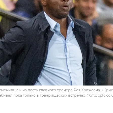
сменившем на посту главного тренера Роя Ходжсона, «Крис
абивал пока только в товарищеских встречах. Фото: cpfc.co.