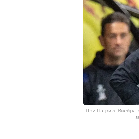
При Патрике Виейра, 
з