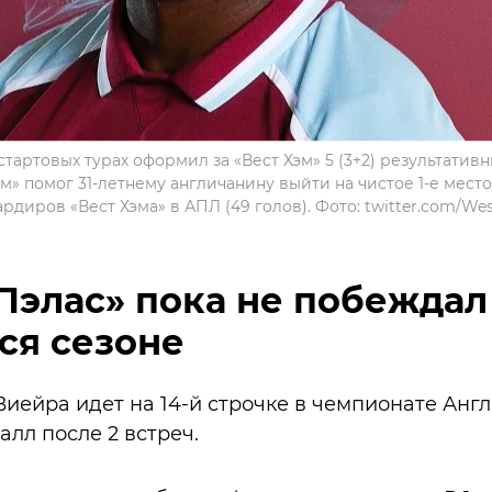
тартовых турах оформил за «Вест Хэм» 5 (3+2) результативн
м» помог 31-летнему англичанину выйти на чистое 1-е мест
рдиров «Вест Хэма» в АПЛ (49 голов). Фото: twitter.com/W
Пэлас» пока не побеждал
ся сезоне
иейра идет на 14-й строчке в чемпионате Англ
алл после 2 встреч.