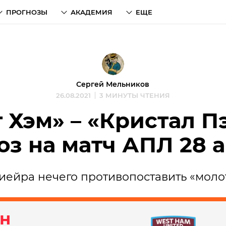
ПРОГНОЗЫ
АКАДЕМИЯ
ЕЩЕ
Сергей Мельников
26.08.2021
3 МИНУТЫ ЧТЕНИЯ
 Хэм» – «Кристал П
оз на матч АПЛ 28 а
иейра нечего противопоставить «моло
н