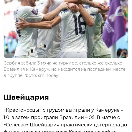
Сербия забила 3 мяча на турнире, столько же сколько
Бразилия и Камерун, но находится на последнем месте
в группе. Фото: smi.today
Швейцария
«Крестоносцы» с трудом выиграли у Камеруна –
1:0, а затем проиграли Бразилии – 0:1. В матче с
«Селесао» Швейцария практически дотерпела до