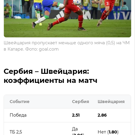
Швейцария пропускает меньше одного мяча (0,5) на ЧМ
в Катаре. Фото: goal.com
Сербия – Швейцария:
коэффициенты на матч
Событие
Сербия
Швейцария
Победа
2.51
2.86
Да
ТБ 2,5
Нет (
1.80
)