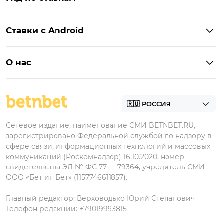
Бонусы BetBoom
Мелбет
БК с бонусом без депозита
Бонусы Фонбет
Пари
Ставки с Android
Букмекеры с фрибетом
Бонусы Пари
Лига Ставок
Винлайн на Андроид
Легальные букмекеры
Бонусы Леон
Леон
О нас
BetBoom на Андроид
Надежные букмекеры
Бонусы Мелет
Zenit
Контакты
Пари на Андроид
БК с минимальным депозитом
Пользовательское соглашение
Фонбет на Андроид
БК для ставок с мобильного
Политика в отношении обработки персональных
Олимп на Андроид
Сетевое издание, наименование СМИ BETNBET.RU,
данных
зарегистрировано Федеральной службой по надзору в
сфере связи, информационных технологий и массовых
коммуникаций (Роскомнадзор) 16.10.2020, номер
свидетельства ЭЛ № ФС 77 — 79364, учредитель СМИ —
ООО «Бет ин Бет» (1157746611857).
Главный редактор: Верховодько Юрий Степанович
Телефон редакции: +79019993815