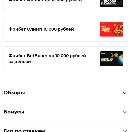
Фрибет Олимп 10 000 рублей
Фрибет BetBoom до 10 000 рублей
за депозит
Обзоры
Winline
Бонусы
BetBoom
Бонусы Винлайн
Фонбет
Гид по ставкам