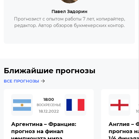
Павел Задорин
Прогнозист с опытом работы 7 лет, копирайтер,
редактор. Автор обзоров букмекерских контор.
Ближайшие прогнозы
ВСЕ ПРОГНОЗЫ
18:00
ВОСКРЕСЕНЬЕ
18.12.2022
1
Аргентина – Франция:
Англия – 
прогноз на финал
прогноз н
чемпионата мира
1/4 финал