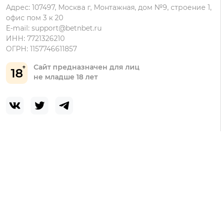
Адрес: 107497, Москва г, Монтажная, дом №9, строение 1,
офис пом 3 к 20
E-mail:
support@betnbet.ru
ИНН: 7721326210
ОГРН: 1157746611857
Сайт предназначен для лиц
18
не младше 18 лет