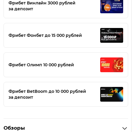
Фрибет Винлайн 3000 рублей
за депозит
Фрибет Фонбет до 15 000 рублей
Фрибет Олимп 10 000 рублей
Фрибет BetBoom до 10 000 рублей
за депозит
Обзоры