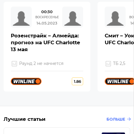
00:30
ВОСКРЕСЕНЬЕ
ВО
14.05.2023
1
Розенстрайк – Алмейда:
Смит – Уок
прогноз на UFC Charlotte
UFC Charlo
13 мая
Раунд 2 не начнется
ТБ 2,5
1.86
Лучшие статьи
БОЛЬШЕ