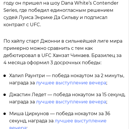
году он пришел на шоу Dana White’s Contender
Series, где победил единогласным решением
судей Луиса Энрике Да Сильву и подписал
контракт с UFC.
По хайпу старт Джонни в сильнейшей лиге мира
примерно можно сравнить с тем как
дебютировал в UFC Хамзат Чимаев. Бразилец за
4 месяца оформил 3 досрочных победы:
Халил Раунтри — победа нокаутом за 2 минуты,
награда за
лучшее выступление вечера
;
Джастин Ледет — победа нокаутом за 15 секунд,
награда за
лучшее выступление вечера
;
Миша Циркунов — победа нокаутом за 36
секунд, награда за
лучшее выступление
вечера
;