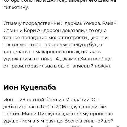
которых опытный джитсер заберет его шею на
гильотину.
Отмечу посредственный держак Уокера. Райан
Спэнн и Кори Андерсон доказали, что одно
точное попадание может потрясти Джонни
настолько, что он несколько секунд будет
танцевать на макаронных ногах, пытаясь
удержаться в стойке. А Джамал Хилл вообще
отправил бразильца в однопанчевый нокаут.
Ион Куцелаба
Ион — 28-летний боец из Молдавии. Он
дебютировал в UFC в 2016 году в поединке
против Миши Циркунова, которому проиграл
удушением в 3-м раунде. Всего в сильнейшей