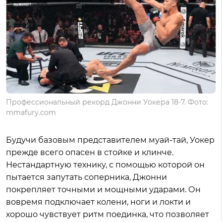
Профессиональный рекорд Джонни Уокера 18-7. Фото:
mmafury.com
Будучи базовым представителем муай-тай, Уокер
прежде всего опасен в стойке и клинче.
Нестандартную технику, с помощью которой он
пытается запутать соперника, Джонни
покрепляет точными и мощными ударами. Он
вовремя подключает колени, ноги и локти и
хорошо чувствует ритм поединка, что позволяет