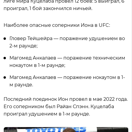
лиге мира Куцелаба провел 12 боев: 5 выиграл, 6
проиграл, 1 бой закончился ничьей.
Наиболее опасные соперники Иона в UFC:
Гловер Тейшейра — поражение удушением во
2-м раунде;
Магомед Анкалаев — поражение техническим
нокаутом в 1-м раунде;
Магомед Анкалаев — поражение нокаутом в 1-
м раунде.
Последний поединок Ион провел в мае 2022 года.
Его соперником был Райан Спэнн. Куцелаба
проиграл удушением в 1-м раунде.