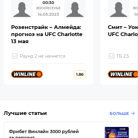
00:30
ВОСКРЕСЕНЬЕ
ВО
14.05.2023
1
Розенстрайк – Алмейда:
Смит – Уок
прогноз на UFC Charlotte
UFC Charlo
13 мая
Раунд 2 не начнется
ТБ 2,5
1.86
Лучшие статьи
БОЛЬШЕ
Фрибет Винлайн 3000 рублей
за депозит