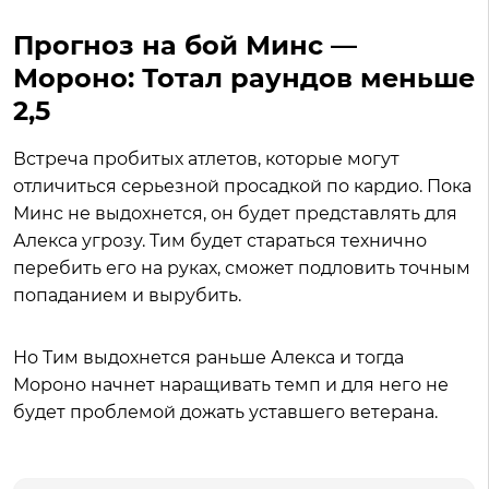
Прогноз на бой Минс —
Мороно: Тотал раундов меньше
2,5
Встреча пробитых атлетов, которые могут
отличиться серьезной просадкой по кардио. Пока
Минс не выдохнется, он будет представлять для
Алекса угрозу. Тим будет стараться технично
перебить его на руках, сможет подловить точным
попаданием и вырубить.
Но Тим выдохнется раньше Алекса и тогда
Мороно начнет наращивать темп и для него не
будет проблемой дожать уставшего ветерана.