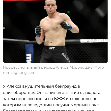
Профессиональный рекорд Алекса Мороно 22-8. Фото:
mmafighting.com
У Алекса внушительный бэкграунд в
единоборствах. Он начинал занятия с дзюдо, а
затем переключился на БЖЖ и тхэквондо, по
которым впоследствии получил черный пояс.