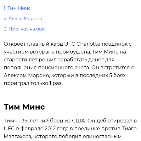
1.
Тим Минс
2.
Алекс Мороно
3.
Прогноз на бой
Откроет главный кард UFC Charlotte поединок с
участием ветерана промоушена. Тим Минс на
старости лет решил заработать денег для
пополнения пенсионного счета. Он встретится с
Алексом Мороно, который в последних 5 боях
проиграл только 1 раз.
Тим Минс
Тим — 39-летний боец из США. Он дебютировал в
UFC в феврале 2012 года в поединке против Тиаго
Малгахоса, которого победил единогласным