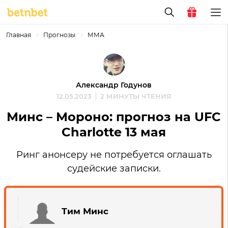
Главная
Прогнозы
ММА
Александр Годунов
12.05.2023
2 МИНУТЫ ЧТЕНИЯ
Минс – Мороно: прогноз на UFC
Charlotte 13 мая
Ринг анонсеру не потребуется оглашать
судейские записки.
Тим Минс