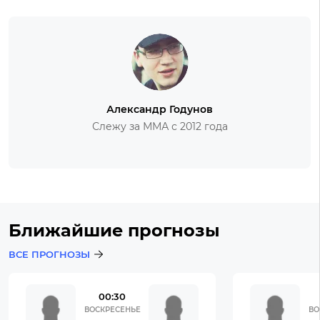
Александр Годунов
Слежу за ММА с 2012 года
Ближайшие прогнозы
ВСЕ ПРОГНОЗЫ
00:30
ВОСКРЕСЕНЬЕ
ВО