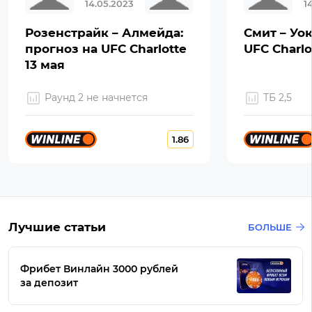
14.05.2023
1
Розенстрайк – Алмейда:
Смит – Уок
прогноз на UFC Charlotte
UFC Charlo
13 мая
Раунд 2 не начнется
ТБ 2,5
1.86
Лучшие статьи
БОЛЬШЕ
Фрибет Винлайн 3000 рублей
за депозит