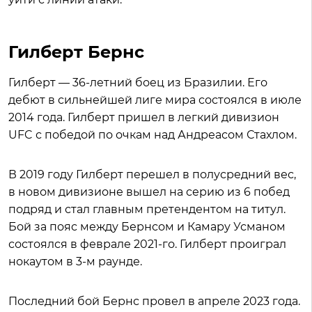
Гилберт Бернс
Гилберт — 36-летний боец из Бразилии. Его
дебют в сильнейшей лиге мира состоялся в июле
2014 года. Гилберт пришел в легкий дивизион
UFC с победой по очкам над Андреасом Стахлом.
В 2019 году Гилберт перешел в полусредний вес,
в новом дивизионе вышел на серию из 6 побед
подряд и стал главным претендентом на титул.
Бой за пояс между Бернсом и Камару Усманом
состоялся в феврале 2021-го. Гилберт проиграл
нокаутом в 3-м раунде.
Последний бой Бернс провел в апреле 2023 года.