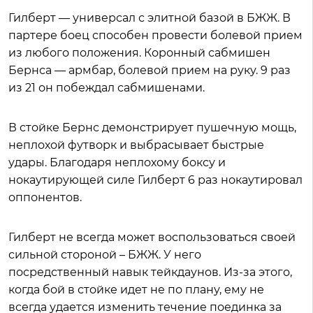
Гилберт — универсал с элитной базой в БЖЖ. В
партере боец способен провести болевой прием
из любого положения. Коронный сабмишен
Бернса — армбар, болевой прием на руку. 9 раз
из 21 он побеждал сабмишенами.
В стойке Бернс демонстрирует пушечную мощь,
неплохой футворк и выбрасывает быстрые
удары. Благодаря неплохому боксу и
нокаутирующей силе Гилберт 6 раз нокаутировал
оппонентов.
Гилберт не всегда может воспользоваться своей
сильной стороной – БЖЖ. У него
посредственный навык тейкдаунов. Из-за этого,
когда бой в стойке идет не по плану, ему не
всегда удается изменить течение поединка за