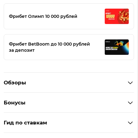
Фрибет Олимп 10 000 рублей
Фрибет BetBoom до 10 000 рублей
за депозит
Обзоры
Winline
Бонусы
BetBoom
Бонусы Винлайн
Фонбет
Гид по ставкам
Бонусы BetBoom
Мелбет
БК с бонусом без депозита
Бонусы Фонбет