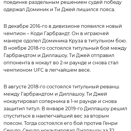
поединке раздельным решением судей победу
одержал Доминик и Ти Джей лишился пояса.
В декабре 2016-го в дивизионе появился новый
чемпион – Коди Гарбрандт. Он в играючей
манере одолел Доминика Круза в титульном бою.
В ноябре 2018-го состоялся титульный бой между
Гарбрандтом и Диллашоу. Ти Джей отправил
оппонента в нокаут во 2-м раунде и снова стал
чемпионом UFC в легчайшем весе.
В августе 2018-го состоялся титульный реванш
между Гарбрандтом и Диллашоу. Ти Джей
нокаутировал соперника в 1-м раунде и снова
защитил титул. В январе 2019-го Диллашоу решил
спуститься в наилегчайший вес за вторым
поясом. Тогда состоялся его бой против Генри
Сехудо. Сехудо нокаутировал Диллашоу за 32