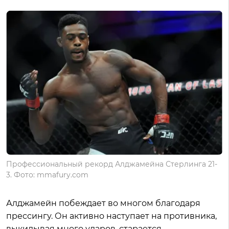
Профессиональный рекорд Алджамейна Стерлинга 21-
3. Фото: mmafury.com
Алджамейн побеждает во многом благодаря
прессингу. Он активно наступает на противника,
выкидывая много ударов, старается