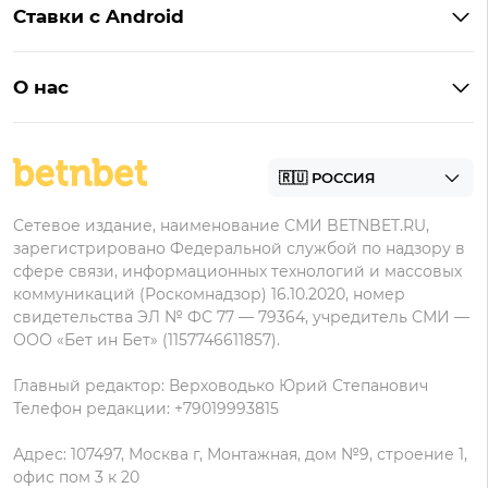
Пари
Ставки с Android
Букмекеры с фрибетом
Бонусы Пари
Лига Ставок
Винлайн на Андроид
Легальные букмекеры
Бонусы Леон
Леон
О нас
BetBoom на Андроид
Надежные букмекеры
Бонусы Мелет
Zenit
Контакты
Пари на Андроид
БК с минимальным депозитом
Пользовательское соглашение
Фонбет на Андроид
БК для ставок с мобильного
Политика в отношении обработки персональных
Олимп на Андроид
Сетевое издание, наименование СМИ BETNBET.RU,
данных
зарегистрировано Федеральной службой по надзору в
сфере связи, информационных технологий и массовых
коммуникаций (Роскомнадзор) 16.10.2020, номер
свидетельства ЭЛ № ФС 77 — 79364, учредитель СМИ —
ООО «Бет ин Бет» (1157746611857).
Главный редактор: Верховодько Юрий Степанович
Телефон редакции: +79019993815
Адрес: 107497, Москва г, Монтажная, дом №9, строение 1,
офис пом 3 к 20