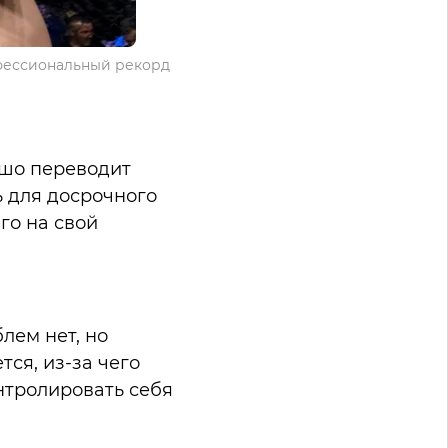
фессиональный рекорд
ошо переводит
ь для досрочного
го на свой
лем нет, но
ся, из-за чего
онтролировать себя