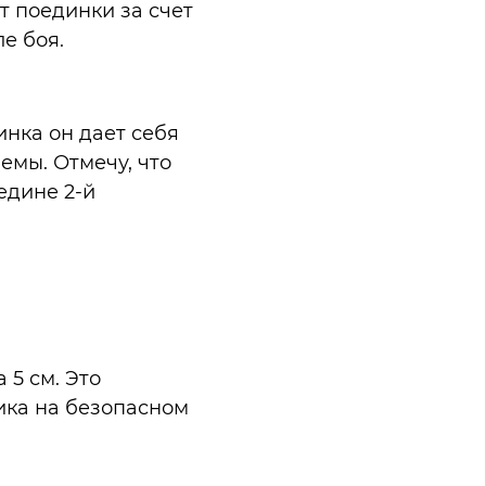
т поединки за счет
е боя.
нка он дает себя
емы. Отмечу, что
едине 2-й
 5 см. Это
ика на безопасном