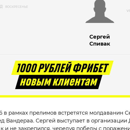
Я
ВОСКРЕСЕНЬЕ
Сергей
Спивак
6 в рамках прелимов встретятся молдаванин С
д Вандераа. Сергей выступает в организации 
так и не закрепился, чередуя победы с поражен