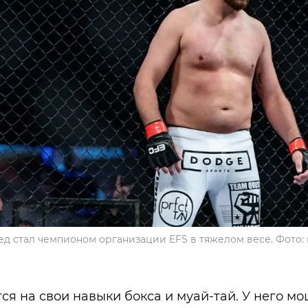
ред стал чемпионом организации EFS в тяжелом весе. Фото:
ся на свои навыки бокса и муай-тай. У него м