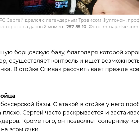
FC Сергей дрался с легендарным Трэвисом Фултоном, про
которого на данный момент
257-55-10
. Фото: mmajunkie.com
шую борцовскую базу, благодаря которой хор
ер, осуществляет контроль и ищет возможност
ка. В стойке Спивак рассчитывает прежде все
бойца
боксерской базы. С атакой в стойке у него проб
плохо. Сергей часто раскрывается и застаивает
ударов. Кроме того, он позволяет сопернику к
 на этом очки.