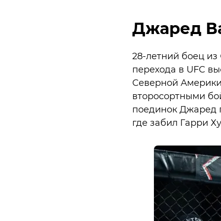
Джаред В
28-летний боец из
перехода в UFC в
Северной Америки.
второсортными бой
поединок Джаред п
где забил Гарри Ху