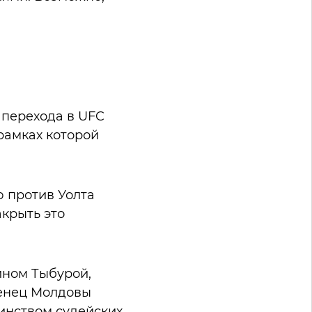
 перехода в UFC
рамках которой
ю против Уолта
акрыть это
ином Тыбурой,
женец Молдовы
инством судейских