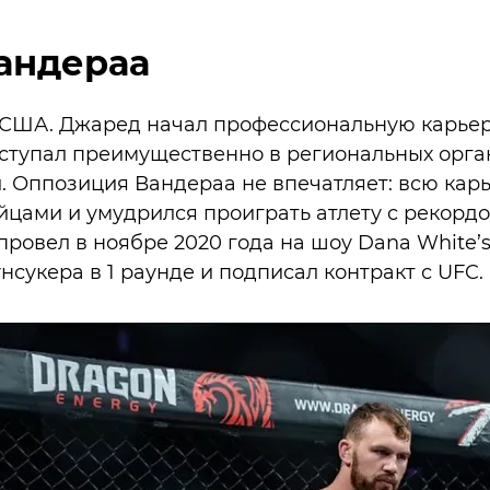
андераа
 США. Джаред начал профессиональную карьеру 
ыступал преимущественно в региональных орга
 Оппозиция Вандераа не впечатляет: всю карь
цами и умудрился проиграть атлету с рекордо
ровел в ноябре 2020 года на шоу Dana White’s 
нсукера в 1 раунде и подписал контракт с UFC.