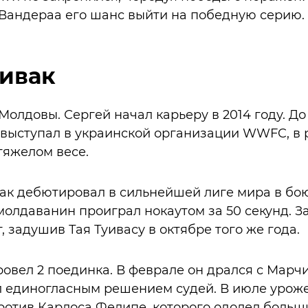
Вандераа его шанс выйти на победную серию.
пивак
Молдовы. Сергей начал карьеру в 2014 году. До
выступал в украинской организации WWFC, в 
тяжелом весе.
вак дебютировал в сильнейшей лиге мира в бо
молдаванин проиграл нокаутом за 50 секунд. З
 задушив Тая Туивасу в октябре того же года.
ровел 2 поединка. В феврале он дрался с Марч
л единогласным решением судей. В июле уро
ротив Карлоса Фелипе, которого одолел больш