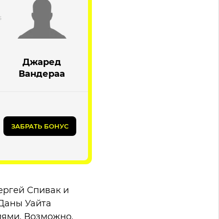
Джаред
Вандераа
ЗАБРАТЬ БОНУС
ергей Спивак и
Даны Уайта
иями. Возможно,