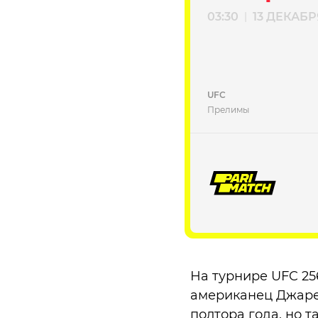
03:30
13 ДЕКАБР
|
UFC
Прелимы
На турнире UFC 25
американец Джаре
полтора года, но 