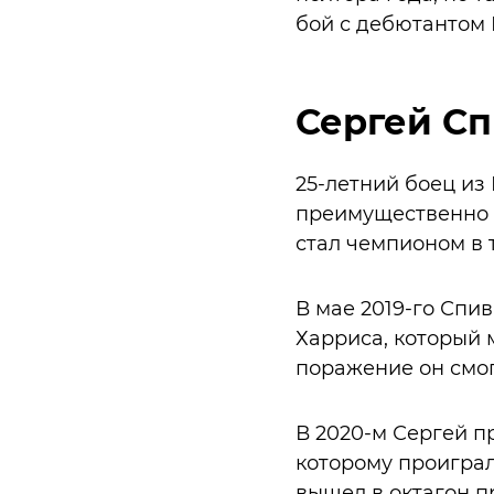
бой с дебютантом 
Сергей С
25-летний боец из 
преимущественно 
стал чемпионом в 
В мае 2019-го Спи
Харриса, который 
поражение он смог,
В 2020-м Сергей п
которому проигра
вышел в октагон п