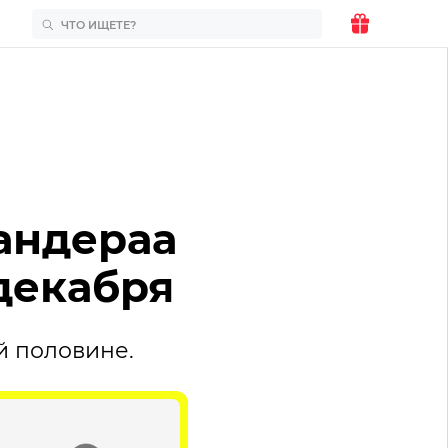
андераа
 декабря
й половине.