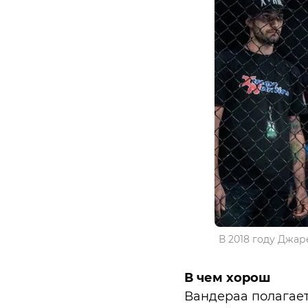
В 2018 году Джа
В чем хорош
Вандераа полагает