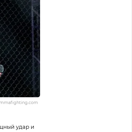
 mmafighting.com
ощный удар и