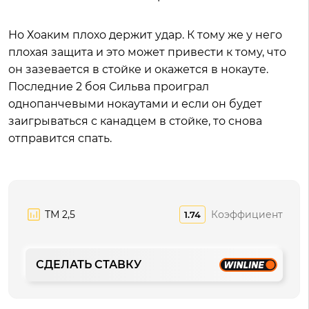
Но Хоаким плохо держит удар. К тому же у него
плохая защита и это может привести к тому, что
он зазевается в стойке и окажется в нокауте.
Последние 2 боя Сильва проиграл
однопанчевыми нокаутами и если он будет
заигрываться с канадцем в стойке, то снова
отправится спать.
ТМ 2,5
Коэффициент
1.74
СДЕЛАТЬ СТАВКУ