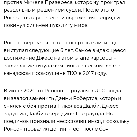
против Мичела Празереса, которому проиграл
раздельным решением судей. После этого
Ронсон потерпел еще 2 поражения подряд и
покинул сильнейшую лигу мира.
Ронсон вернулся во второсортные лиги, где
выступал следующие 6 лет. Самое выдающееся
достижение Джесс на этом этапе карьеры –
завоевание титула чемпиона в легком весе в
канадском промоушене ТКО в 2017 году.
В июле 2020-го Ронсон вернулся в UFC, когда
вызвался заменить Дэнни Робертса, который
снялся с боя против Николаса Далби. Джесс
задушил Далби в середине 1-го раунда. Но
поединок признали несостоявшимся, поскольку
Ронсон провалил допинг-тест после боя.