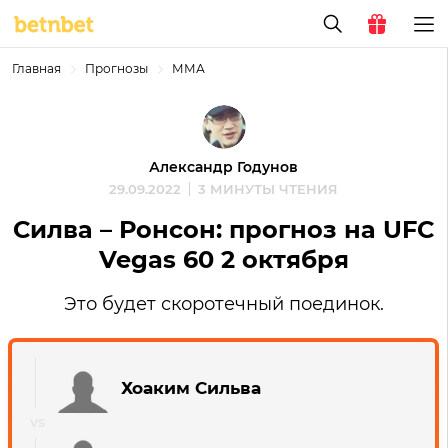
Главная
Прогнозы
ММА
Александр Годунов
29.09.2022
3 МИНУТЫ ЧТЕНИЯ
Силва – Ронсон: прогноз на UFC
Vegas 60 2 октября
Это будет скоротечный поединок.
Хоаким Сильва