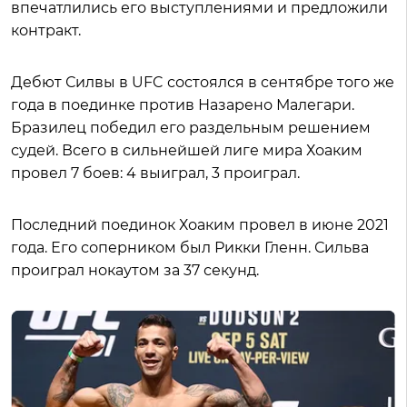
впечатлились его выступлениями и предложили
контракт.
Дебют Силвы в UFC состоялся в сентябре того же
года в поединке против Назарено Малегари.
Бразилец победил его раздельным решением
судей. Всего в сильнейшей лиге мира Хоаким
провел 7 боев: 4 выиграл, 3 проиграл.
Последний поединок Хоаким провел в июне 2021
года. Его соперником был Рикки Гленн. Сильва
проиграл нокаутом за 37 секунд.