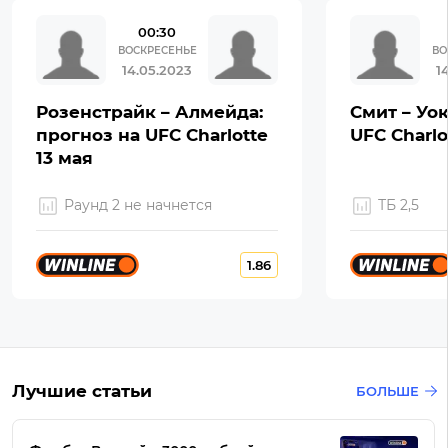
00:30
ВОСКРЕСЕНЬЕ
ВО
14.05.2023
1
Розенстрайк – Алмейда:
Смит – Уок
прогноз на UFC Charlotte
UFC Charlo
13 мая
Раунд 2 не начнется
ТБ 2,5
1.86
Лучшие статьи
БОЛЬШЕ