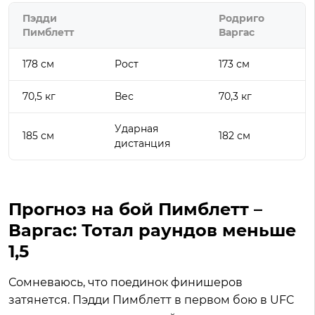
Пэдди
Родриго
Пимблетт
Варгас
178 см
Рост
173 см
70,5 кг
Вес
70,3 кг
Ударная
185 см
182 см
дистанция
Прогноз на бой Пимблетт –
Варгас: Тотал раундов меньше
1,5
Сомневаюсь, что поединок финишеров
затянется. Пэдди Пимблетт в первом бою в UFC