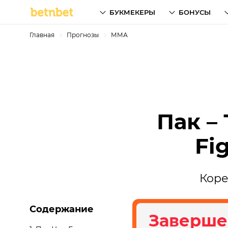
БУКМЕКЕРЫ
БОНУСЫ
Главная
Прогнозы
ММА
Пак –
Fi
Коре
Содержание
Заверше