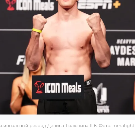
сиональный рекорд Дениса Тюлюлина 11-6. Фото: mmafight