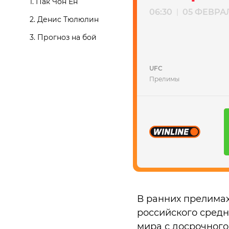
1.
Пак Чон Ен
06:30
05 ФЕВРА
|
2.
Денис Тюлюлин
3.
Прогноз на бой
UFC
Прелимы
В ранних прелимах
российского сред
мира с досрочного