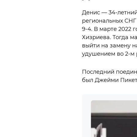
Денис — 34-летний
региональных СНГ
9-4. В марте 2022
Хизриева. Тогда 
выйти на замену н
удушением во 2-м 
Последний поедино
был Джейми Пикетт