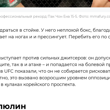
офессиональный рекорд Пак Чон Ена 15-5. Фото: mmafury.
раться в стойке. У него неплохой бокс, благо
ет на ногах и и прессингует. Перебить его по 
выступает против сильных джитсеров: он допус
щите, так в и атаке – и попадается на болевой 
в UFC показали, что он не собирается рисков
тно, это вызвано возросшим уровнем оппозици
в кулаках корейского проспекта.
люлин