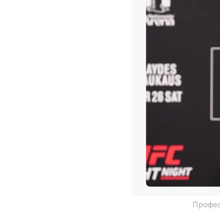
Профес