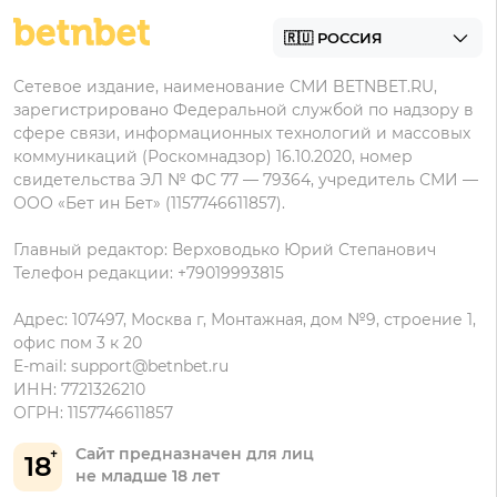
БК с минимальным депозитом
Пользовательское соглашение
Фонбет на Андроид
БК для ставок с мобильного
Политика в отношении обработки персональных
Олимп на Андроид
Сетевое издание, наименование СМИ BETNBET.RU,
данных
зарегистрировано Федеральной службой по надзору в
сфере связи, информационных технологий и массовых
коммуникаций (Роскомнадзор) 16.10.2020, номер
свидетельства ЭЛ № ФС 77 — 79364, учредитель СМИ —
ООО «Бет ин Бет» (1157746611857).
Главный редактор: Верховодько Юрий Степанович
Телефон редакции: +79019993815
Адрес: 107497, Москва г, Монтажная, дом №9, строение 1,
офис пом 3 к 20
E-mail:
support@betnbet.ru
ИНН: 7721326210
ОГРН: 1157746611857
Сайт предназначен для лиц
18
не младше 18 лет