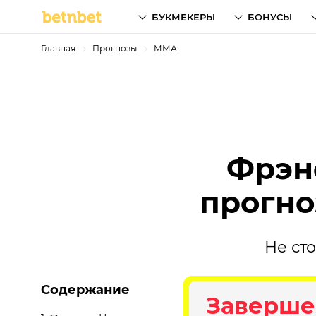
БУКМЕКЕРЫ
БОНУСЫ
Главная
Прогнозы
ММА
Фрэнс
прогно
Не ст
Содержание
Заверше