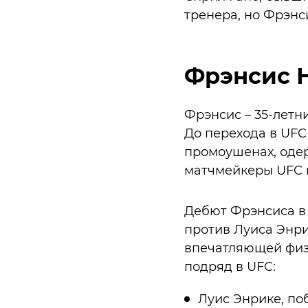
тренера, но Фрэнс
Фрэнсис 
Фрэнсис – 35-летн
До перехода в UFC
промоушенах, одер
матчмейкеры UFC и
Дебют Фрэнсиса в 
против Луиса Энри
впечатляющей физ
подряд в UFC:
Луис Энрике, по