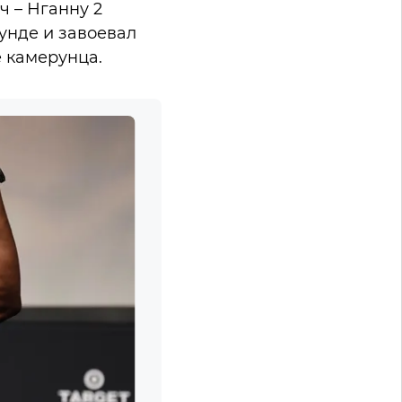
ч – Нганну 2
аунде и завоевал
е камерунца.