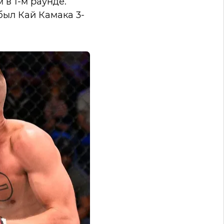
 в 1-м раунде.
был Кай Камака 3-