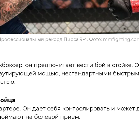
Профессиональный рекорд Пирса 9-4. Фото: mmfighting.co
боксер, он предпочитает вести бой в стойке. 
аутирующей мощью, нестандартными быстрым
стью.
бойца
артере. Он дает себя контролировать и может 
 поймают на болевой прием.