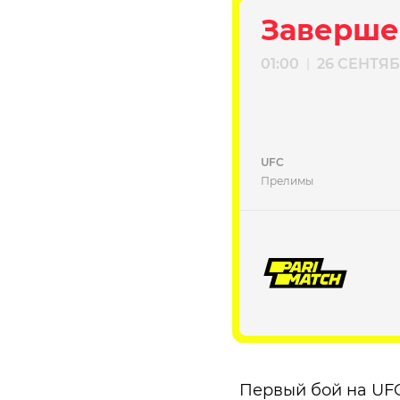
Заверше
01:00
26 СЕНТЯ
|
UFC
Прелимы
Первый бой на UFC 