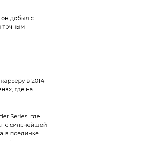
 он добыл с
м точным
карьеру в 2014
нах, где на
r Series, где
кт с сильнейшей
да в поединке