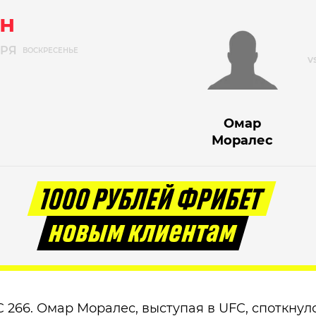
н
БРЯ
ВОСКРЕСЕНЬЕ
Омар
Моралес
266. Омар Моралес, выступая в UFC, споткнулс