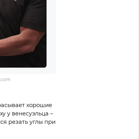
y.com
брасывает хорошие
у у венесуэльца –
ся резать углы при