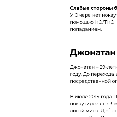
Слабые стороны 
У Омара нет нокау
помощью КО/ТКО. О
попаданием.
Джонатан
Джонатан – 29-лет
году. До перехода
посредственной оп
В июле 2019 года П
нокаутировал в 3-
лигой мира. Дебют