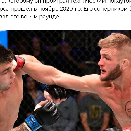
а, которому он проиграл техническим нокаутом
са прошел в ноябре 2020-го. Его соперником 
ал его во 2-м раунде.