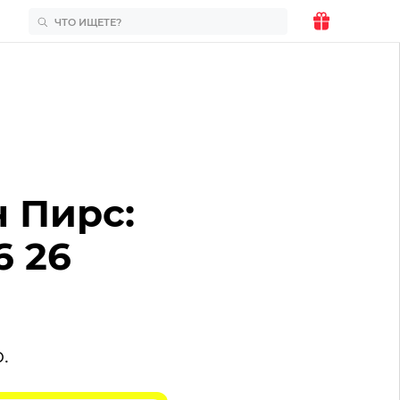
 Пирс:
6 26
.