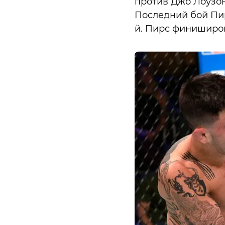
против Джо Лоузон
Последний бой Пир
й. Пирс финиширов