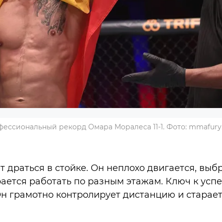
ессиональный рекорд Омара Моралеса 11-1. Фото: mmafur
 драться в стойке. Он неплохо двигается, вы
ается работать по разным этажам. Ключ к успех
Он грамотно контролирует дистанцию и старает