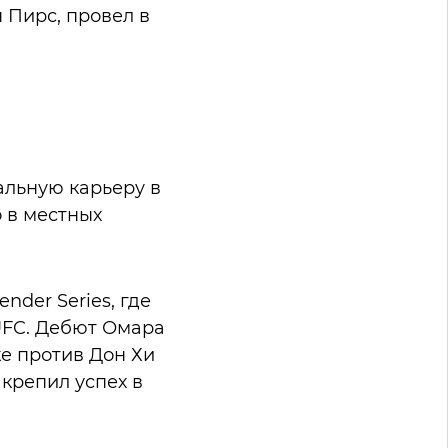
 Пирс, провел в
альную карьеру в
 в местных
nder Series, где
UFC. Дебют Омара
ке против Дон Хи
крепил успех в