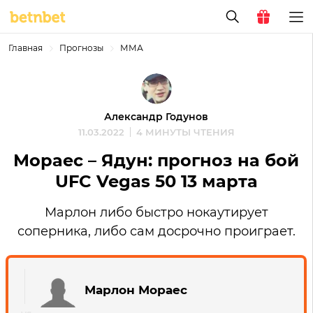
Главная
Прогнозы
ММА
Александр Годунов
11.03.2022
4 МИНУТЫ ЧТЕНИЯ
Мораес – Ядун: прогноз на бой
UFC Vegas 50 13 марта
Марлон либо быстро нокаутирует
соперника, либо сам досрочно проиграет.
Марлон Мораес