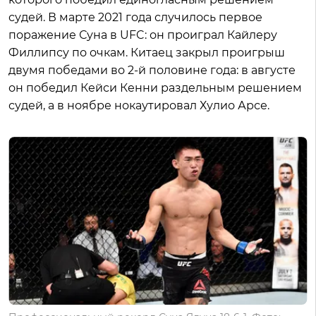
судей. В марте 2021 года случилось первое
поражение Суна в UFC: он проиграл Кайлеру
Филлипсу по очкам. Китаец закрыл проигрыш
двумя победами во 2-й половине года: в августе
он победил Кейси Кенни раздельным решением
судей, а в ноябре нокаутировал Хулио Арсе.