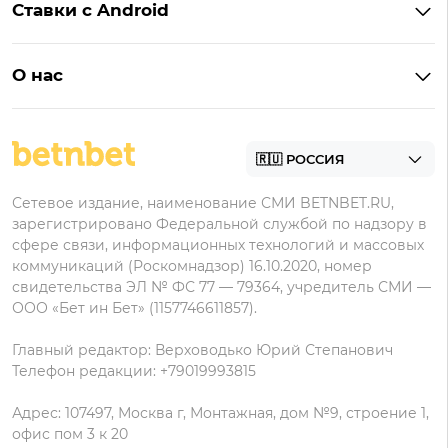
Пари
Ставки с Android
Букмекеры с фрибетом
Бонусы Пари
Лига Ставок
Винлайн на Андроид
Легальные букмекеры
Бонусы Леон
Леон
О нас
BetBoom на Андроид
Надежные букмекеры
Бонусы Мелет
Zenit
Контакты
Пари на Андроид
БК с минимальным депозитом
Пользовательское соглашение
Фонбет на Андроид
БК для ставок с мобильного
Политика в отношении обработки персональных
Олимп на Андроид
Сетевое издание, наименование СМИ BETNBET.RU,
данных
зарегистрировано Федеральной службой по надзору в
сфере связи, информационных технологий и массовых
коммуникаций (Роскомнадзор) 16.10.2020, номер
свидетельства ЭЛ № ФС 77 — 79364, учредитель СМИ —
ООО «Бет ин Бет» (1157746611857).
Главный редактор: Верховодько Юрий Степанович
Телефон редакции: +79019993815
Адрес: 107497, Москва г, Монтажная, дом №9, строение 1,
офис пом 3 к 20