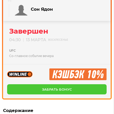
Сон Ядон
Завершен
04:30
13 МАРТА
|
ВОСКРЕСЕНЬЕ
UFC
Со-главное событие вечера
ЗАБРАТЬ БОНУС
Содержание