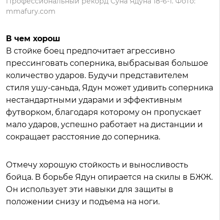
Профессиональный рекорд Суна Ядуна 18-6-1. Фото:
mmafury.com
В чем хорош
В стойке боец предпочитает агрессивно
прессинговать соперника, выбрасывая большое
количество ударов. Будучи представителем
стиля ушу-саньда, Ядун может удивить соперника
нестандартными ударами и эффективным
футворком, благодаря которому он пропускает
мало ударов, успешно работает на дистанции и
сокращает расстояние до соперника.
Отмечу хорошую стойкость и выносливость
бойца. В борьбе Ядун опирается на скилы в БЖЖ.
Он использует эти навыки для защиты в
положении снизу и подъема на ноги.