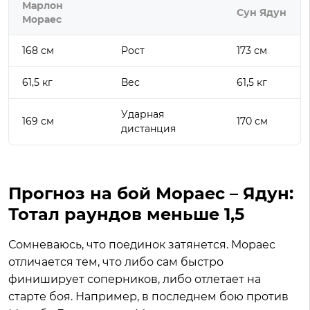
Марлон
Сун Ядун
Мораес
168 см
Рост
173 см
61,5 кг
Вес
61,5 кг
Ударная
169 см
170 см
дистанция
Прогноз на бой Мораес – Ядун:
Тотал раундов меньше 1,5
Сомневаюсь, что поединок затянется. Мораес
отличается тем, что либо сам быстро
финиширует соперников, либо отлетает на
старте боя. Например, в последнем бою против