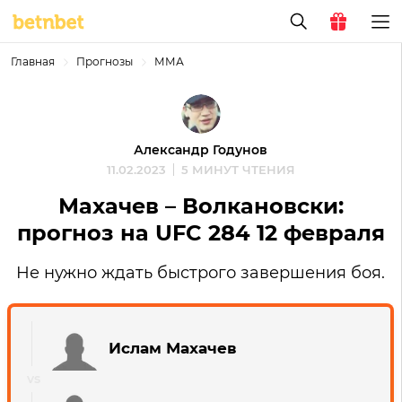
Главная
Прогнозы
ММА
Александр Годунов
11.02.2023
5 МИНУТ ЧТЕНИЯ
Махачев – Волкановски:
прогноз на UFC 284 12 февраля
Не нужно ждать быстрого завершения боя.
Ислам Махачев