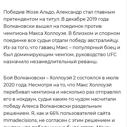
Победив Жозе Альдо, Александр стал главным
претендентом на титул. В декабре 2019 года
Волкановски вышел на поединок против
чемпиона Макса Холлоуэя. В близком и спорном
поединке все судьи отдали победу австралийцу.
Из-за того, что гаваец Макс – популярный боец и
был доминирующим чемпом, руководство UFC
назначило незамедлительный реванш.
Бой Волкановски – Холлоуэй 2 состоялся в июле
2020 года. Несмотря на то, что Макс Холлоуэй
перебивал чемпиона и несколько раз отправлял
его в нокдаун, судьи каким-то чудом насчитали
победу Алекса Волкановски раздельным
решением. Я, как и 66% пользователей сайта
mmadecisions, не согласен с этим решением и