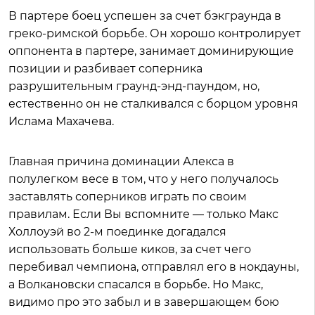
В партере боец успешен за счет бэкграунда в
греко-римской борьбе. Он хорошо контролирует
оппонента в партере, занимает доминирующие
позиции и разбивает соперника
разрушительным граунд-энд-паундом, но,
естественно он не сталкивался с борцом уровня
Ислама Махачева.
Главная причина доминации Алекса в
полулегком весе в том, что у него получалось
заставлять соперников играть по своим
правилам. Если Вы вспомните — только Макс
Холлоуэй во 2-м поединке догадался
использовать больше киков, за счет чего
перебивал чемпиона, отправлял его в нокдауны,
а Волкановски спасался в борьбе. Но Макс,
видимо про это забыл и в завершающем бою