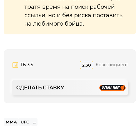
тратя время на поиск рабочей
ссылки, но и без риска поставить
на любимого бойца.
ТБ 3,5
Коэффициент
2.30
СДЕЛАТЬ СТАВКУ
ММА
UFC
...