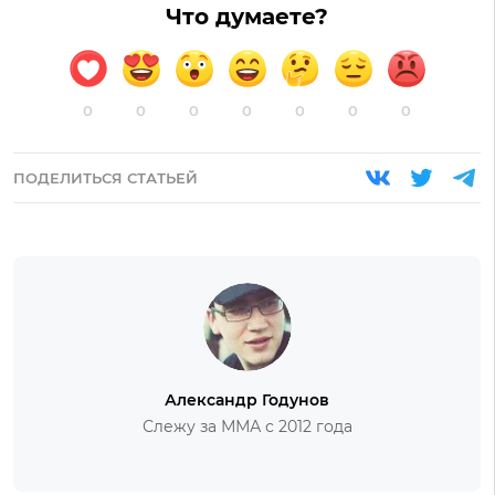
Что думаете?
0
0
0
0
0
0
0
ПОДЕЛИТЬСЯ СТАТЬЕЙ
Александр Годунов
Слежу за ММА с 2012 года