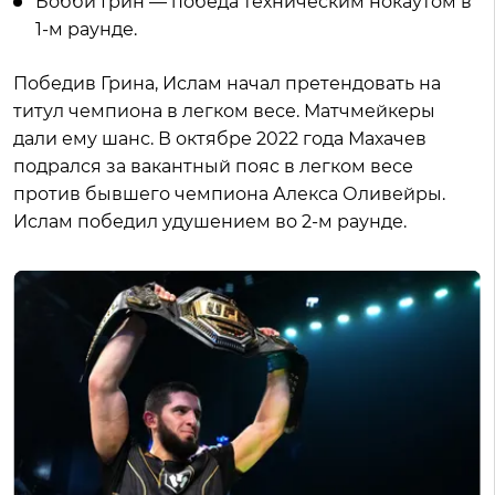
Бобби Грин — победа техническим нокаутом в
1-м раунде.
Победив Грина, Ислам начал претендовать на
титул чемпиона в легком весе. Матчмейкеры
дали ему шанс. В октябре 2022 года Махачев
подрался за вакантный пояс в легком весе
против бывшего чемпиона Алекса Оливейры.
Ислам победил удушением во 2-м раунде.