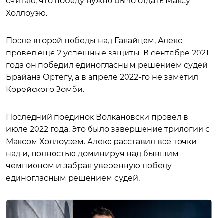
считаю, что победу нужно было отдать Максу
Холлоуэю.
После второй победы над Гавайцем, Алекс
провел еще 2 успешные защиты. В сентябре 2021
года он победил единогласным решением судей
Брайана Ортегу, а в апреле 2022-го не заметил
Корейского Зомби.
Последний поединок Волкановски провел в
июле 2022 года. Это было завершение трилогии с
Максом Холлоуэем. Алекс расставил все точки
над и, полностью доминируя над бывшим
чемпионом и забрав уверенную победу
единогласным решением судей.