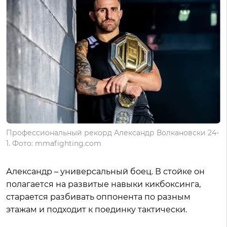
Профессиональный рекорд Александр Волкановски 24-
1. Фото: mmafighting.com
Александр – универсальный боец. В стойке он
полагается на развитые навыки кикбоксинга,
старается разбивать оппонента по разным
этажам и подходит к поединку тактически.