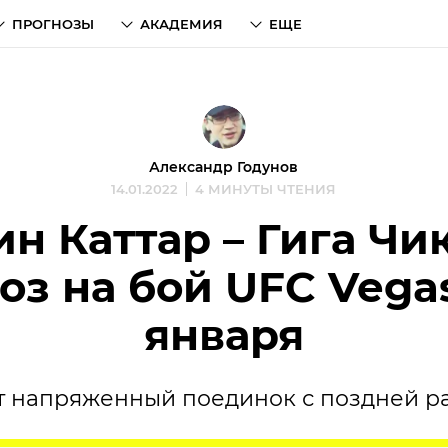
ПРОГНОЗЫ
АКАДЕМИЯ
ЕЩЕ
Александр Годунов
14.01.2022
4 МИНУТЫ ЧТЕНИЯ
н Каттар – Гига Чи
оз на бой UFC Vegas
января
т напряженный поединок с поздней ра