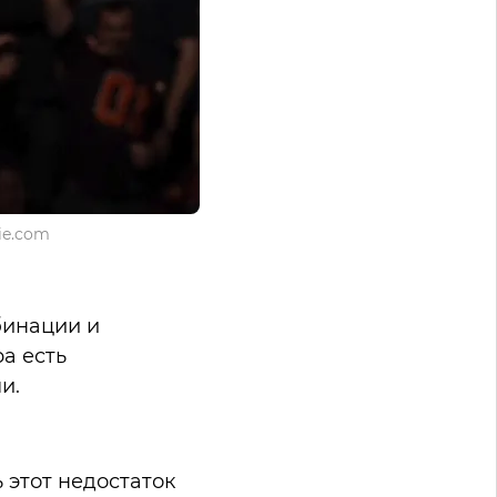
ie.com
бинации и
а есть
и.
 этот недостаток