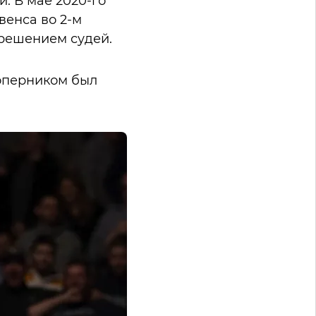
. В мае 2020-го
енса во 2-м
 решением судей.
соперником был