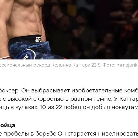
ссиональный рекорд Келвина Каттара 22-5. Фото: mmajunk
боксер. Он выбрасывает изобретательные ком
 с высокой скоростью в рваном темпе. У Каттар
ь в кулаках. 10 из 22 побед он добыл нокаутам
бойца
 пробелы в борьбе.Он старается нивелировать