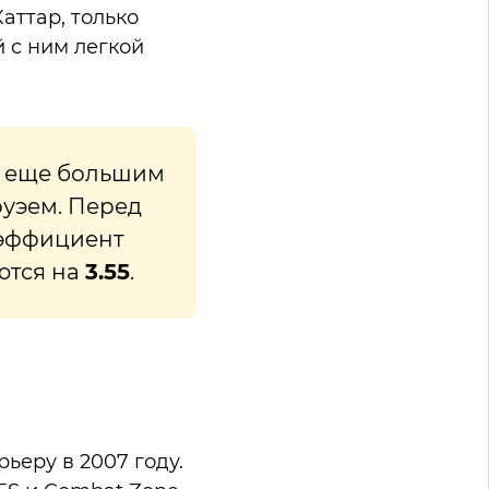
аттар, только
 с ним легкой
е еще большим
оуэем. Перед
оэффициент
ются на
3.55
.
ьеру в 2007 году.