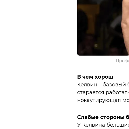
Профе
В чем хорош
Келвин – базовый 
старается работать
нокаутирующая мощ
Слабые стороны 
У Келвина большие