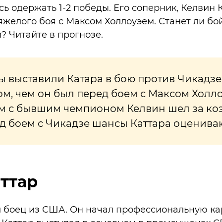
сь одержать 1-2 победы. Его соперник, Келвин К
яжелого боя с Максом Холлоуэем. Станет ли бой
? Читайте в прогнозе.
 выставили Катара в бою против Чикадз
м, чем он был перед боем с Максом Холл
м с бывшим чемпионом Келвин шел за к
ед боем с Чикадзе шансы Каттара оценива
ттар
й боец из США. Он начал профессиональную кар