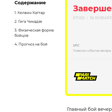
Содержание
Заверше
1.
Келвин Каттар
07:00
16 ЯНВАР
|
2.
Гига Чикадзе
3.
Физическая форма
бойцов
4.
Прогноз на бой
UFC
Главное событие вечера
Главный бой вечер