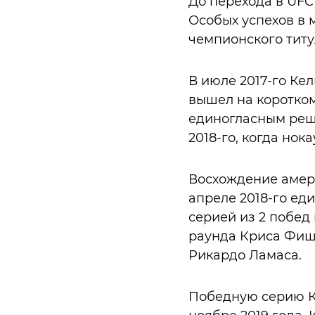
До перехода в UFC
Особых успехов в 
чемпионского титул
В июле 2017-го Ке
вышел на коротком
единогласным реше
2018-го, когда нок
Восхождение амер
апреле 2018-го ед
серией из 2 побед 
раунда Криса Фишг
Рикардо Ламаса.
Победную серию К