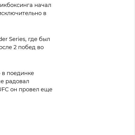
кикбоксинга начал
 исключительно в
er Series, где был
осле 2 побед во
о в поединке
не радовал
UFC он провел еще