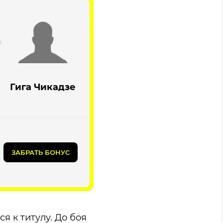
Гига Чикадзе
ЗАБРАТЬ БОНУС
 к титулу. До боя