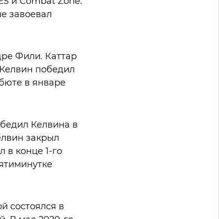
ES и Combat Zone.
не завоевал
дре Фили. Каттар
 Келвин победил
бюте в январе
бедил Келвина в
елвин закрыл
 в конце 1-го
пятиминутке
й состоялся в