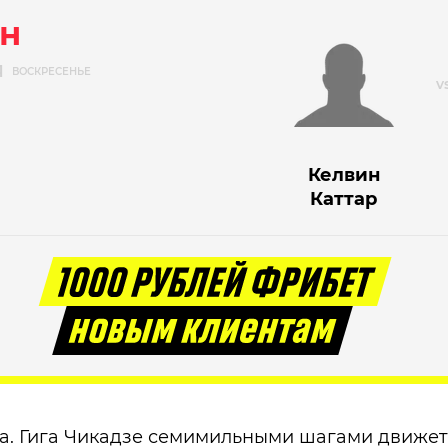
н
Я
ВОСКРЕСЕНЬЕ
Келвин
Каттар
а. Гига Чикадзе семимильными шагами движется