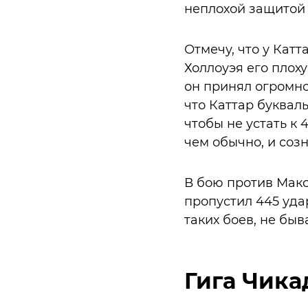
неплохой защитой 
Отмечу, что у Кат
Холлоуэя его плох
он принял огромно
что Каттар буквал
чтобы не устать к 
чем обычно, и соз
В бою против Макс
пропустил 445 удар
таких боев, не быв
Гига Чика