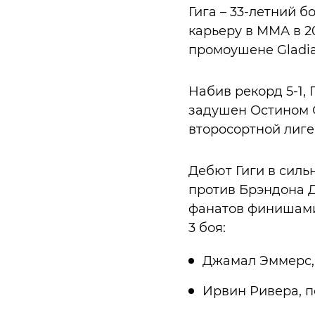
Гига – 33-летний 
карьеру в ММА в 2
промоушене Gladia
Набив рекорд 5-1, 
задушен Остином С
второсортной лиге
Дебют Гиги в силь
против Брэндона 
фанатов финишами 
3 боя:
Джамал Эммерс,
Ирвин Ривера, 