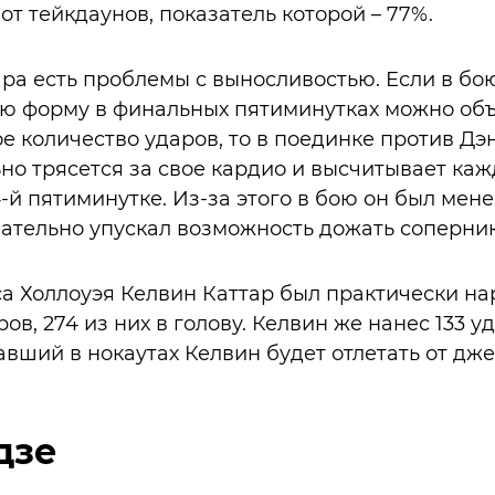
от тейкдаунов, показатель которой – 77%.
тара есть проблемы с выносливостью. Если в бо
ую форму в финальных пятиминутках можно объя
е количество ударов, то в поединке против Дэ
ьно трясется за свое кардио и высчитывает каж
4-й пятиминутке. Из-за этого в бою он был мен
нательно упускал возможность дожать соперни
а Холлоуэя Келвин Каттар был практически нар
ов, 274 из них в голову. Келвин же нанес 133 у
авший в нокаутах Келвин будет отлетать от дже
дзе