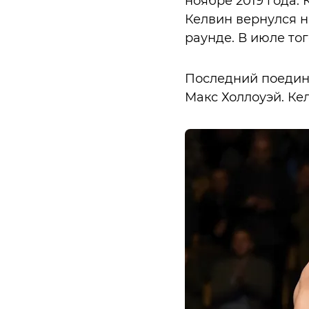
ноябре 2019 года.
Келвин вернулся 
раунде. В июле то
Последний поедино
Макс Холлоуэй. Ке