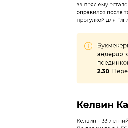
за пояс ему остало
оправился после т
прогулкой для Гиги
Букмекеры
андердого
поединко
2.30
. Пер
Келвин Ка
Келвин – 33-летни