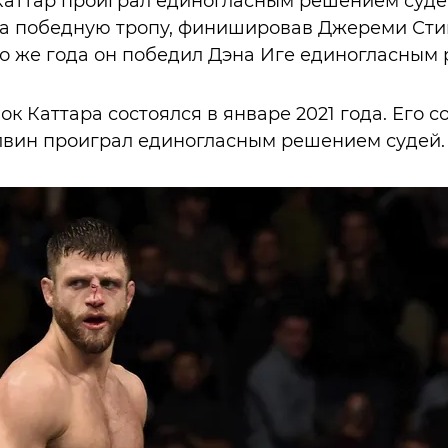
 Каттар проиграл единогласным решением судей
на победную тропу, финишировав Джереми Стив
го же года он победил Дэна Иге единогласным
к Каттара состоялся в январе 2021 года. Его 
лвин проиграл единогласным решением судей.