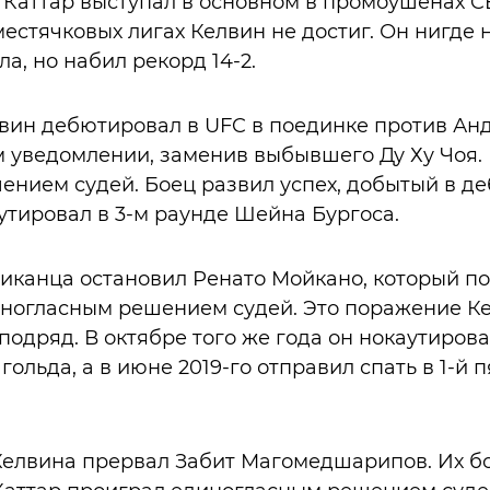
 Каттар выступал в основном в промоушенах C
местячковых лигах Келвин не достиг. Он нигде 
а, но набил рекорд 14-2.
лвин дебютировал в UFC в поединке против Ан
 уведомлении, заменив выбывшего Ду Ху Чоя.
нием судей. Боец развил успех, добытый в де
аутировал в 3-м раунде Шейна Бургоса.
иканца остановил Ренато Мойкано, который по
иногласным решением судей. Это поражение К
подряд. В октябре того же года он нокаутировал
ольда, а в июне 2019-го отправил спать в 1-й 
елвина прервал Забит Магомедшарипов. Их бо