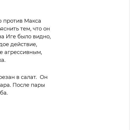
ю против Макса
снить тем, что он
на Иге было видно,
дое действие,
ее агрессивным,
ка.
езан в салат. Он
дара. После пары
ба.