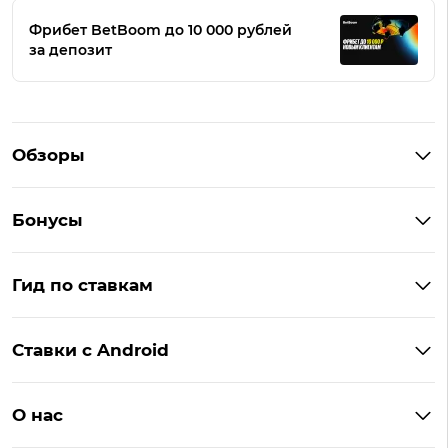
Фрибет BetBoom до 10 000 рублей
за депозит
Обзоры
Winline
Бонусы
BetBoom
Бонусы Винлайн
Фонбет
Гид по ставкам
Бонусы BetBoom
Мелбет
БК с бонусом без депозита
Бонусы Фонбет
Пари
Ставки с Android
Букмекеры с фрибетом
Бонусы Пари
Лига Ставок
Винлайн на Андроид
Легальные букмекеры
Бонусы Леон
Леон
О нас
BetBoom на Андроид
Надежные букмекеры
Бонусы Мелет