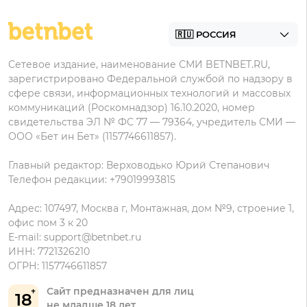
Zenit
Контакты
Пари на Андроид
БК с минимальным депозитом
Пользовательское соглашение
Фонбет на Андроид
БК для ставок с мобильного
Политика в отношении обработки персональных
Олимп на Андроид
Сетевое издание, наименование СМИ BETNBET.RU,
данных
зарегистрировано Федеральной службой по надзору в
сфере связи, информационных технологий и массовых
коммуникаций (Роскомнадзор) 16.10.2020, номер
свидетельства ЭЛ № ФС 77 — 79364, учредитель СМИ —
ООО «Бет ин Бет» (1157746611857).
Главный редактор: Верховодько Юрий Степанович
Телефон редакции: +79019993815
Адрес: 107497, Москва г, Монтажная, дом №9, строение 1,
офис пом 3 к 20
E-mail:
support@betnbet.ru
ИНН: 7721326210
ОГРН: 1157746611857
Сайт предназначен для лиц
18
не младше 18 лет