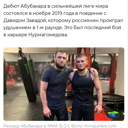
Дебют Абубакара в сильнейшей лиге мира
состоялся в ноябре 2019 года в поединке с
Давидом Завадой, которому россиянин проиграл
удушением в 1-м раунде. Это был последний бой
в карьере Нурмагомедова.
Рекорд Абубакара в ММА 15-3-1. Фото: mmajunkie.com