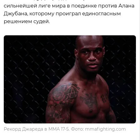
сильнейшей лиге мира в поединке против Алана
Джубана, которому проиграл единогласным
решением судей.
Рекорд Джареда в ММА 17-5. Фото: mmafighting.com