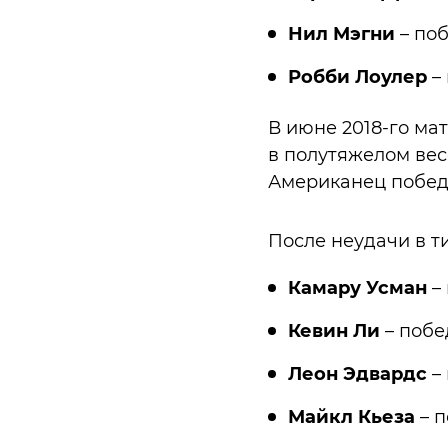
Нил Мэгни
– поб
Робби Лоулер
–
В июне 2018-го ма
в полутяжелом вес
Американец побед
После неудачи в т
Камару Усман
–
Кевин Ли
– побе
Леон Эдвардс
–
Майкл Кьеза
– п