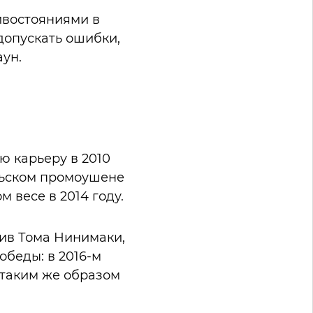
ивостояниями в
 допускать ошибки,
аун.
ю карьеру в 2010
льском промоушене
м весе в 2014 году.
тив Тома Нинимаки,
обеды: в 2016-м
 таким же образом