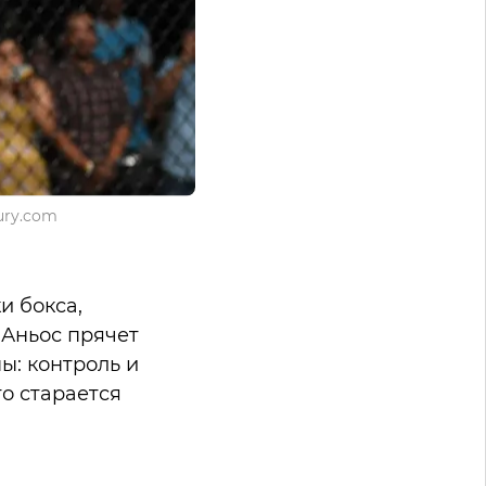
ury.com
и бокса,
 Аньос прячет
ы: контроль и
о старается