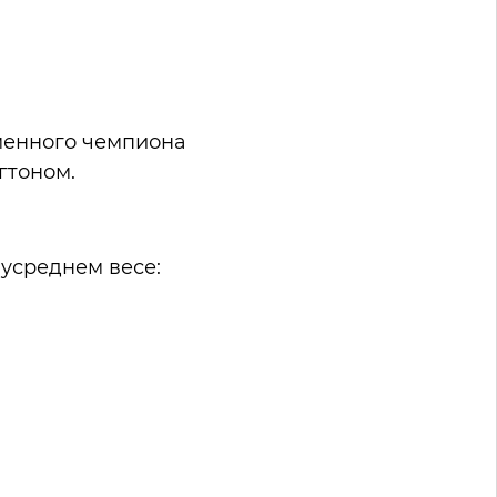
менного чемпиона
гтоном.
лусреднем весе: