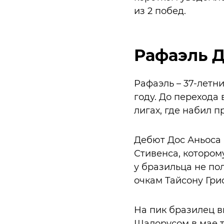
из 2 побед.
Рафаэль Д
Рафаэль – 37-летн
году. До перехода
лигах, где набил п
Дебют Дос Аньоса 
Стивенса, котором
у бразильца не по
очкам Тайсону Гр
На пик бразилец в
Шалорусом в мае т