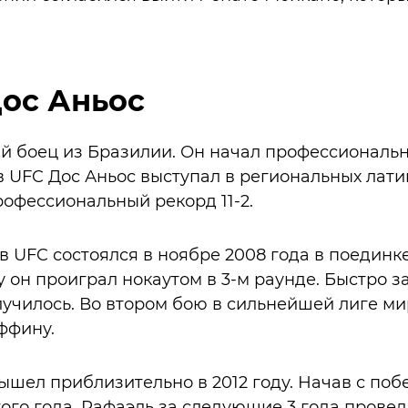
ос Аньос
ий боец из Бразилии. Он начал профессиональ
 в UFC Дос Аньос выступал в региональных лат
рофессиональный рекорд 11-2.
в UFC состоялся в ноябре 2008 года в поедин
у он проиграл нокаутом в 3-м раунде. Быстро 
лучилось. Во втором бою в сильнейшей лиге ми
иффину.
ышел приблизительно в 2012 году. Начав с по
ого года, Рафаэль за следующие 3 года провел 