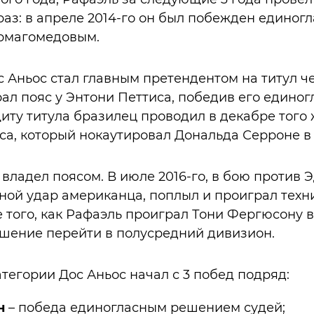
 раз: в апреле 2014-го он был побежден едино
рмагомедовым.
ос Аньос стал главным претендентом на титул ч
брал пояс у Энтони Петтиса, победив его един
иту титула бразилец проводил в декабре того 
оса, который нокаутировал Дональда Серроне в 
владел поясом. В июле 2016-го, в бою против 
ной удар американца, поплыл и проиграл техн
е того, как Рафаэль проиграл Тони Фергюсону в
ешение перейти в полусредний дивизион.
атегории Дос Аньос начал с 3 побед подряд:
н
– победа единогласным решением судей;