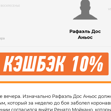
ВОСКРЕСЕНЬЕ
Рафаэль Дос
Аньос
ера
е вечера. Изначально Рафаэль Дос Аньос долж
, который за неделю до боя заболел коронав
нии согласился выйти Ренато Мойкано, котор