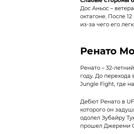
Слабые стороны 
Дос Аньос – ветер
октагоне. После 12
из-за чего его ле
Ренато М
Ренато – 32-летни
году. До перехода
Jungle Fight, где 
Дебют Ренато в UF
которого он задуши
одолел Зубайру Ту
прошел Джереми С