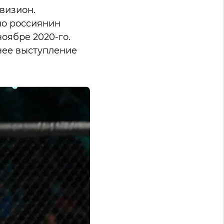
визион.
но россиянин
ноябре 2020-го.
нее выступление