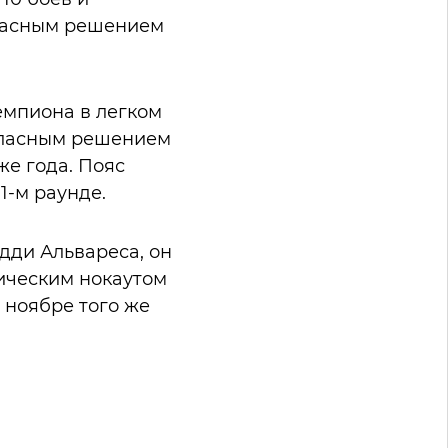
гласным решением
емпиона в легком
огласным решением
же года. Пояс
1-м раунде.
Эдди Альвареса, он
ическим нокаутом
 ноябре того же