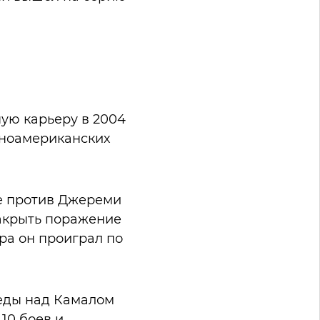
ную карьеру в 2004
иноамериканских
ке против Джереми
закрыть поражение
ра он проиграл по
беды над Камалом
10 боев и