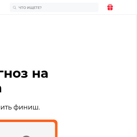
гноз на
а
мить финиш.