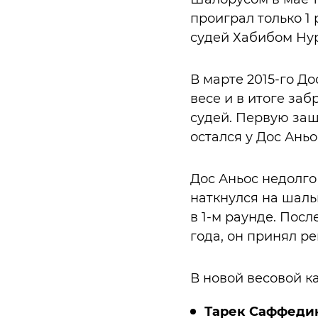
проиграл только 1
судей Хабибом Ну
В марте 2015-го Д
весе и в итоге за
судей. Первую защ
остался у Дос Ань
Дос Аньос недолго 
наткнулся на шаль
в 1-м раунде. Посл
года, он принял р
В новой весовой к
Тарек Саффеди