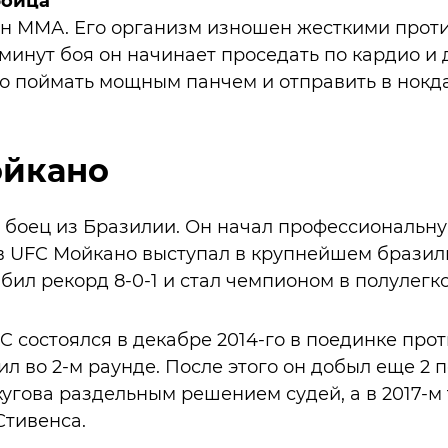
бойца
ан ММА. Его организм изношен жесткими прот
 минут боя он начинает проседать по кардио и
гко поймать мощным панчем и отправить в нокд
ойкано
й боец из Бразилии. Он начал профессиональну
 в UFC Мойкано выступал в крупнейшем брази
набил рекорд 8-0-1 и стал чемпионом в полулегко
C состоялся в декабре 2014-го в поединке про
л во 2-м раунде. После этого он добыл еще 2 п
хугова раздельным решением судей, а в 2017-м
тивенса.