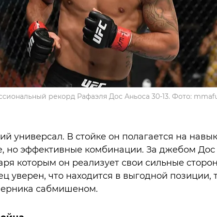
сиональный рекорд Рафаэля Дос Аньоса 30-13. Фото: mmaf
ий универсал. В стойке он полагается на навык
, но эффективные комбинации. За джебом Дос
аря которым он реализует свои сильные сторон
ц уверен, что находится в выгодной позиции, т
ерника сабмишеном.