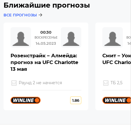
Ближайшие прогнозы
ВСЕ ПРОГНОЗЫ
00:30
ВОСКРЕСЕНЬЕ
ВО
14.05.2023
1
Розенстрайк – Алмейда:
Смит – Уок
прогноз на UFC Charlotte
UFC Charlo
13 мая
Раунд 2 не начнется
ТБ 2,5
1.86