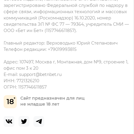
данных
зарегистрировано Федеральной службой по надзору в
сфере связи, информационных технологий и массовых
коммуникаций (Роскомнадзор) 16.10.2020, номер
свидетельства ЭЛ № ФС 77 — 79364, учредитель СМИ —
ООО «Бет ин Бет» (1157746611857).
Главный редактор: Верховодько Юрий Степанович
Телефон редакции: +79019993815
Адрес: 107497, Москва г, Монтажная, дом №9, строение 1,
офис пом 3 к 20
E-mail:
support@betnbet.ru
ИНН: 7721326210
ОГРН: 1157746611857
Сайт предназначен для лиц
18
не младше 18 лет