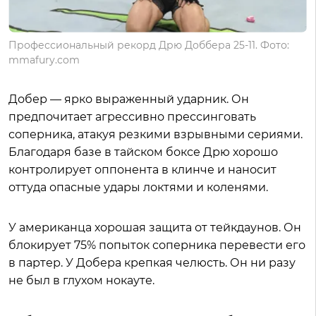
Профессиональный рекорд Дрю Доббера 25-11. Фото:
mmafury.com
Добер — ярко выраженный ударник. Он
предпочитает агрессивно прессинговать
соперника, атакуя резкими взрывными сериями.
Благодаря базе в тайском боксе Дрю хорошо
контролирует оппонента в клинче и наносит
оттуда опасные удары локтями и коленями.
У американца хорошая защита от тейкдаунов. Он
блокирует 75% попыток соперника перевести его
в партер. У Добера крепкая челюсть. Он ни разу
не был в глухом нокауте.