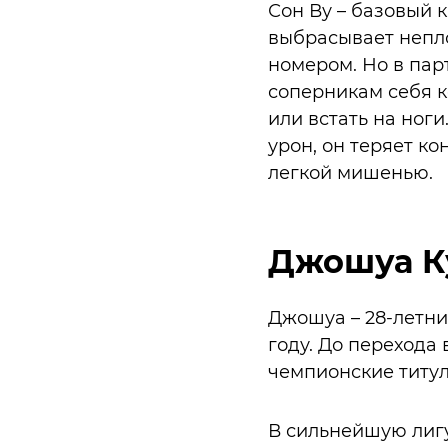
Сон Ву – базовый 
выбрасывает непло
номером. Но в пар
соперникам себя 
или встать на ног
урон, он теряет ко
легкой мишенью.
Джошуа К
Джошуа – 28-летни
году. До перехода
чемпионские титул
В сильнейшую лигу