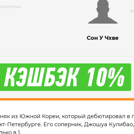
ОСКРЕСЕНЬЕ
Сон У Чхве
дняк из Южной Кореи, который дебютировал в
кт-Петербурге. Его соперник, Джошуа Кулибао, 
ько в 1.