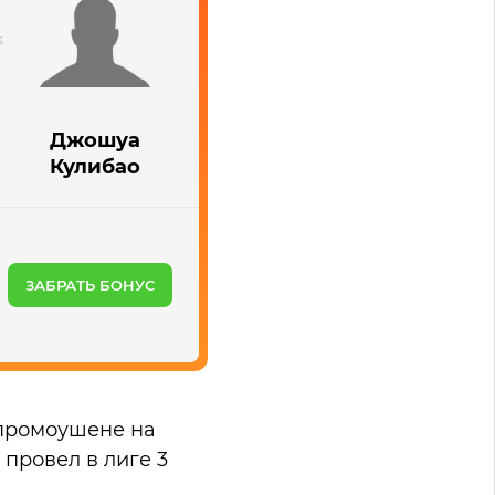
Джошуа
Кулибао
ЗАБРАТЬ БОНУС
 промоушене на
провел в лиге 3