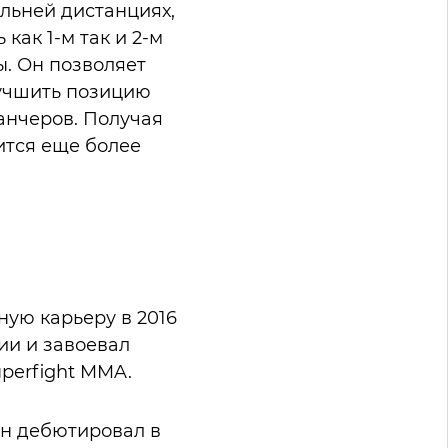
альней дистанциях,
ак 1-м так и 2-м
. Он позволяет
лучшить позицию
панчеров. Получая
вится еще более
ную карьеру в 2016
ии и завоевал
perfight MMA.
Он дебютировал в