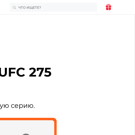
 UFC 275
ую серию.