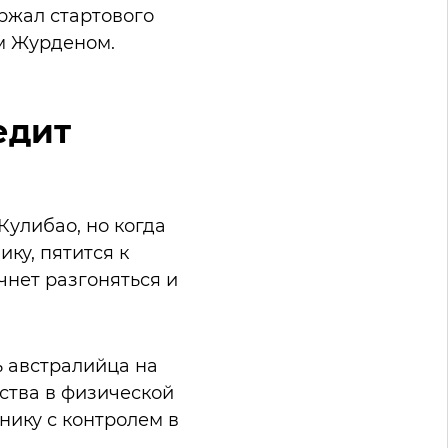
ержал стартового
м Журденом.
едит
Кулибао, но когда
ку, пятится к
чнет разгоняться и
ь австралийца на
дства в физической
нику с контролем в