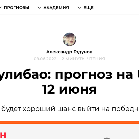
ПРОГНОЗЫ
АКАДЕМИЯ
ЕЩЕ
Александр Годунов
09.06.2022
2 МИНУТЫ ЧТЕНИЯ
улибао: прогноз на
12 июня
 будет хороший шанс выйти на победн
н