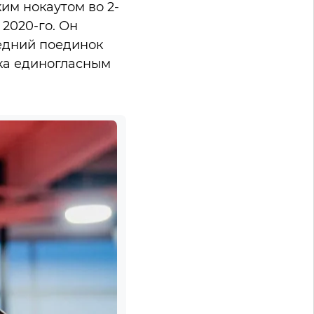
им нокаутом во 2-
2020-го. Он
едний поединок
ека единогласным