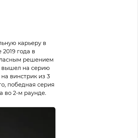
льную карьеру в
 2019 года в
огласным решением
н вышел на серию
 на винстрик из 3
го, победная серия
 во 2-м раунде.