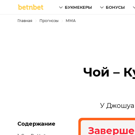
БУКМЕКЕРЫ
БОНУСЫ
Главная
Прогнозы
ММА
Чой – К
У Джошуа
Содержание
Заверше