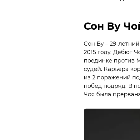
Сон Ву Чо
Сон Ву – 29-летни
2015 году. Дебют Ч
поединке против 
судей. Карьера ко
из 2 поражений под
побед подряд. В п
Чоя была прервана