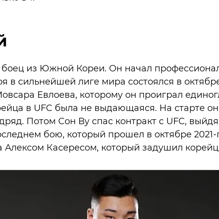
й
й боец из Южной Кореи. Он начал профессиона
оя в сильнейшей лиге мира состоялся в октябре
Мовсара Евлоева, которому он проиграл един
рейца в UFC была не выдающаяся. На старте о
ряд. Потом Сон Ву спас контракт с UFC, выйдя
оследнем бою, который прошел в октябре 2021-
 Алексом Касересом, который задушил корейца