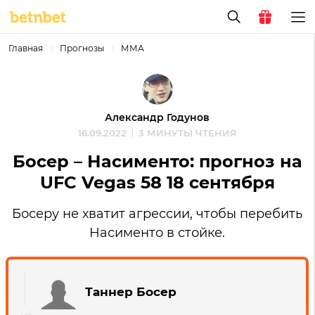
Главная
Прогнозы
ММА
Александр Годунов
16.09.2022
3 МИНУТЫ ЧТЕНИЯ
Босер – Насименто: прогноз на
UFC Vegas 58 18 сентября
Босеру не хватит агрессии, чтобы перебить
Насименто в стойке.
Таннер Босер