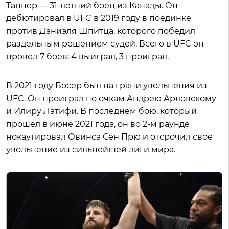
Таннер — 31-летний боец из Канады. Он
дебютировал в UFC в 2019 году в поединке
против Даниэля Шпитца, которого победил
раздельным решением судей. Всего в UFC он
провел 7 боев: 4 выиграл, 3 проиграл.
В 2021 году Босер был на грани увольнения из
UFC. Он проиграл по очкам Андрею Арловскому
и Илиру Латифи. В последнем бою, который
прошел в июне 2021 года, он во 2-м раунде
нокаутировал Овинса Сен Прю и отсрочил свое
увольнение из сильнейшей лиги мира.