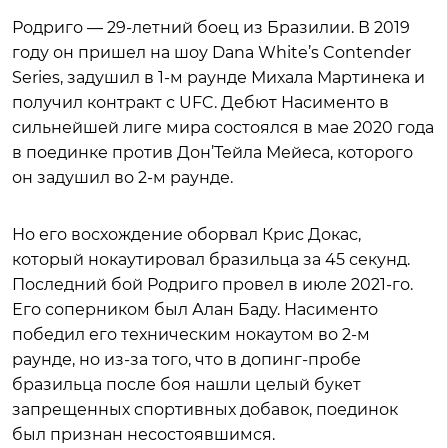
Родриго — 29-летний боец из Бразилии. В 2019
году он пришел на шоу Dana White’s Contender
Series, задушил в 1-м раунде Михала Мартинека и
получил контракт с UFC. Дебют Насименто в
сильнейшей лиге мира состоялся в мае 2020 года
в поединке против Дон’Тейла Мейеса, которого
он задушил во 2-м раунде.
Но его восхождение оборвал Крис Докас,
который нокаутировал бразильца за 45 секунд.
Последний бой Родриго провел в июле 2021-го.
Его соперником был Алан Баду. Насименто
победил его техническим нокаутом во 2-м
раунде, но из-за того, что в допинг-пробе
бразильца после боя нашли целый букет
запрещенных спортивных добавок, поединок
был признан несостоявшимся.