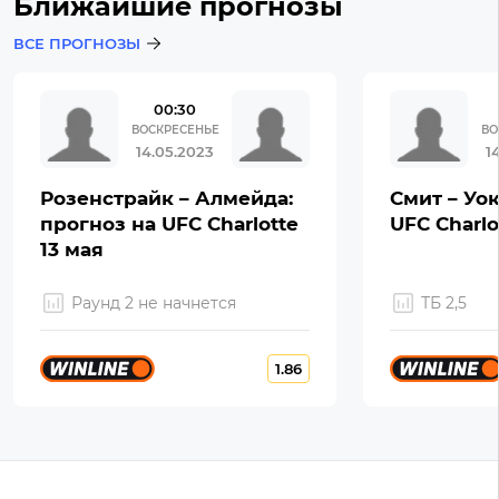
Ближайшие прогнозы
ВСЕ ПРОГНОЗЫ
00:30
ВОСКРЕСЕНЬЕ
ВО
14.05.2023
1
Розенстрайк – Алмейда:
Смит – Уок
прогноз на UFC Charlotte
UFC Charlo
13 мая
Раунд 2 не начнется
ТБ 2,5
1.86