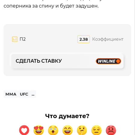
соперника за спину и будет задушен.
П2
Коэффициент
2.38
СДЕЛАТЬ СТАВКУ
ММА
UFC
...
Что думаете?