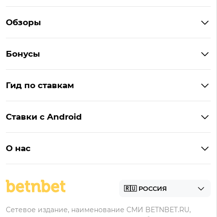
Обзоры
Winline
Бонусы
BetBoom
Бонусы Винлайн
Фонбет
Гид по ставкам
Бонусы BetBoom
Мелбет
БК с бонусом без депозита
Бонусы Фонбет
Пари
Ставки с Android
Букмекеры с фрибетом
Бонусы Пари
Лига Ставок
Винлайн на Андроид
Легальные букмекеры
Бонусы Леон
Леон
О нас
BetBoom на Андроид
Надежные букмекеры
Бонусы Мелет
Zenit
Контакты
Пари на Андроид
БК с минимальным депозитом
Пользовательское соглашение
Фонбет на Андроид
БК для ставок с мобильного
Политика в отношении обработки персональных
Олимп на Андроид
Сетевое издание, наименование СМИ BETNBET.RU,
данных