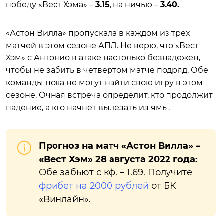
победу «Вест Хэма» –
3.15
, на ничью –
3.40.
«Астон Вилла» пропускала в каждом из трех
матчей в этом сезоне АПЛ. Не верю, что «Вест
Хэм» с Антонио в атаке настолько безнадежен,
чтобы не забить в четвертом матче подряд. Обе
команды пока не могут найти свою игру в этом
сезоне. Очная встреча определит, кто продолжит
падение, а кто начнет вылезать из ямы.
Прогноз на матч «Астон Вилла» –
«Вест Хэм» 28 августа 2022 года:
Обе забьют с кф. – 1.69. Получите
фрибет на 2000 рублей
от БК
«Винлайн».