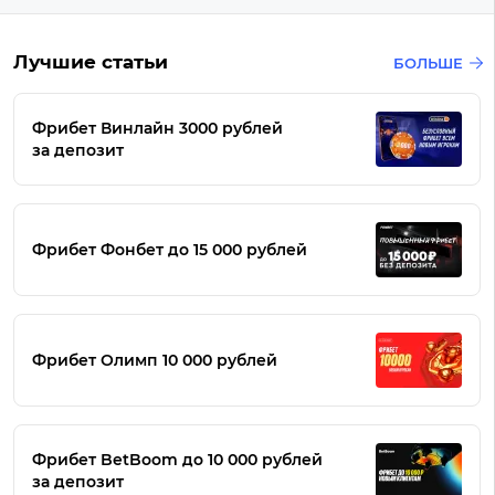
Лучшие статьи
БОЛЬШЕ
Фрибет Винлайн 3000 рублей
за депозит
Фрибет Фонбет до 15 000 рублей
Фрибет Олимп 10 000 рублей
Фрибет BetBoom до 10 000 рублей
за депозит