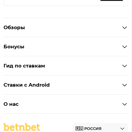
Обзоры
Winline
Бонусы
BetBoom
Бонусы Винлайн
Фонбет
Гид по ставкам
Бонусы BetBoom
Мелбет
БК с бонусом без депозита
Бонусы Фонбет
Пари
Ставки с Android
Букмекеры с фрибетом
Бонусы Пари
Лига Ставок
Винлайн на Андроид
Легальные букмекеры
Бонусы Леон
Леон
О нас
BetBoom на Андроид
Надежные букмекеры
Бонусы Мелет
Zenit
Контакты
Пари на Андроид
БК с минимальным депозитом
Пользовательское соглашение
Фонбет на Андроид
БК для ставок с мобильного