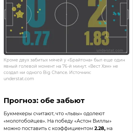
Кроме двух забитых мячей у «Брайтона» был еще один
явный голевой момент на 76-й минут. «Вест Хэм» не
создал ни одного Big Chance. Источник:
understat.com
Прогноз: обе забьют
Букмекеры считают, что «львы» одолеют
«молотобойцев». На победу «Астон Виллы»
можно поставить с коэффициентом
2.28,
на