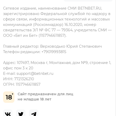
Политика в отношении обработки персональных
Олимп на Андроид
Сетевое издание, наименование СМИ BETNBET.RU,
данных
зарегистрировано Федеральной службой по надзору в
сфере связи, информационных технологий и массовых
коммуникаций (Роскомнадзор) 16.10.2020, номер
свидетельства ЭЛ № ФС 77 — 79364, учредитель СМИ —
ООО «Бет ин Бет» (1157746611857).
Главный редактор: Верховодько Юрий Степанович
Телефон редакции: +79019993815
Адрес: 107497, Москва г, Монтажная, дом №9, строение 1,
офис пом 3 к 20
E-mail:
support@betnbet.ru
ИНН: 7721326210
ОГРН: 1157746611857
Сайт предназначен для лиц
18
не младше 18 лет