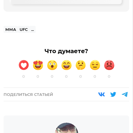
ММА
UFC
...
Что думаете?
0
0
0
0
0
0
0
ПОДЕЛИТЬСЯ СТАТЬЕЙ