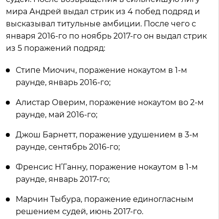
мира Андрей выдал стрик из 4 побед подряд и
высказывал титульные амбиции. После чего с
января 2016-го по ноябрь 2017-го он выдал стрик
из 5 поражений подряд:
Стипе Миочич, поражение нокаутом в 1-м
раунде, январь 2016-го;
Алистар Оверим, поражение нокаутом во 2-м
раунде, май 2016-го;
Джош Барнетт, поражение удушением в 3-м
раунде, сентябрь 2016-го;
Френсис Н’Ганну, поражение нокаутом в 1-м
раунде, январь 2017-го;
Марчин Тыбура, поражение единогласным
решением судей, июнь 2017-го.