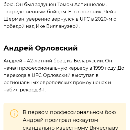
бою. Он был задушен Томом Аспиннелом,
посредственным бойцом. Его соперник, Чейз
Шерман, уверенно вернулся в UFC в 2020-м с
победой над Ике Виллануэвой.
Андрей Орловский
Андрей – 42-летний боец из Беларуссии. Он
начал профессиональную карьеру в 1999 году. До
перехода в UFC Орловский выступал в
региональных европейских промоушенах и
набил рекорд 3-1.
В первом профессиональном бою
Андрей проиграл нокаутом
скандально известному Вячеславу