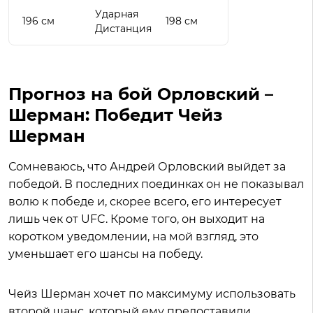
Ударная
196 см
198 см
Дистанция
Прогноз на бой Орловский –
Шерман: Победит Чейз
Шерман
Сомневаюсь, что Андрей Орловский выйдет за
победой. В последних поединках он не показывал
волю к победе и, скорее всего, его интересует
лишь чек от UFC. Кроме того, он выходит на
коротком уведомлении, на мой взгляд, это
уменьшает его шансы на победу.
Чейз Шерман хочет по максимуму использовать
второй шанс, который ему предоставили