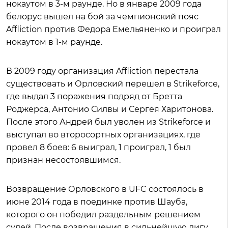
нокаутом в 3-м раунде. Но в январе 2009 года
белорус вышел на бой за чемпионский пояс
Affliction против Федора Емельяненко и проиграл
нокаутом в 1-м раунде.
В 2009 году организация Affliction перестала
существовать и Орловский перешел в Strikeforce,
где выдал 3 поражения подряд от Бретта
Роджерса, Антонио Силвы и Сергея Харитонова.
После этого Андрей был уволен из Strikeforce и
выступал во второсортных организациях, где
провел 8 боев: 6 выиграл, 1 проиграл, 1 был
признан несостоявшимся.
Возвращение Орловского в UFC состоялось в
июне 2014 года в поединке против Шауба,
которого он победил раздельным решением
судей. После возвращения в сильнейшую лигу