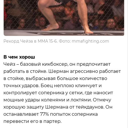
Рекорд Чейза в ММА 15-6. Фото: mmafighting.com
В чем хорош
Чейз – базовый кикбоксер, он предпочитает
работать в стойке. Шерман агрессивно работает
в стойке, выбрасывая большое количество
точных ударов. Боец неплохо клинчует и
контролирует соперника у сетки, где наносит
мощные удары коленями и локтями. Отмечу
хорошую защиту Шермана от тейкдаунов. Он
останавливает 77% попыток соперника
перевести его в партер.