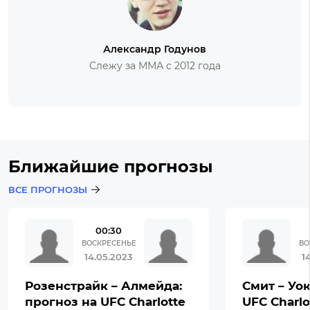
Александр Годунов
Слежу за ММА с 2012 года
Ближайшие прогнозы
ВСЕ ПРОГНОЗЫ
00:30
ВОСКРЕСЕНЬЕ
ВО
14.05.2023
1
Розенстрайк – Алмейда:
Смит – Уок
прогноз на UFC Charlotte
UFC Charlo