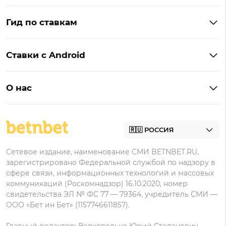
Бонусы Винлайн
Фонбет
Гид по ставкам
Бонусы BetBoom
Мелбет
БК с бонусом без депозита
Бонусы Фонбет
Пари
Ставки с Android
Букмекеры с фрибетом
Бонусы Пари
Лига Ставок
Винлайн на Андроид
Легальные букмекеры
Бонусы Леон
Леон
О нас
BetBoom на Андроид
Надежные букмекеры
Бонусы Мелет
Zenit
Контакты
Пари на Андроид
БК с минимальным депозитом
Пользовательское соглашение
Фонбет на Андроид
БК для ставок с мобильного
Политика в отношении обработки персональных
Олимп на Андроид
Сетевое издание, наименование СМИ BETNBET.RU,
данных
зарегистрировано Федеральной службой по надзору в
сфере связи, информационных технологий и массовых
коммуникаций (Роскомнадзор) 16.10.2020, номер
свидетельства ЭЛ № ФС 77 — 79364, учредитель СМИ —
ООО «Бет ин Бет» (1157746611857).