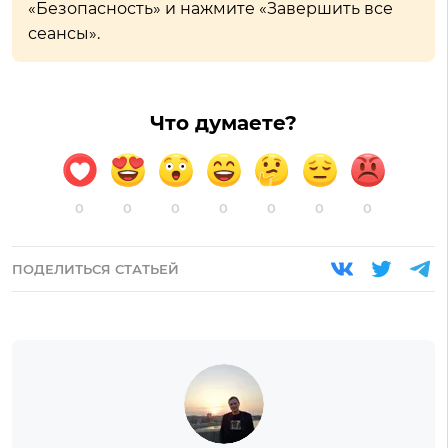
«Безопасность» и нажмите «Завершить все
сеансы».
Что думаете?
0
0
0
0
0
0
0
ПОДЕЛИТЬСЯ СТАТЬЕЙ