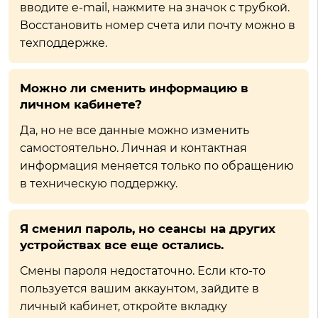
вводите e-mail, нажмите на значок с трубкой.
Восстановить номер счета или почту можно в
техподдержке.
Можно ли сменить информацию в
личном кабинете?
Да, но не все данные можно изменить
самостоятельно. Личная и контактная
информация меняется только по обращению
в техническую поддержку.
Я сменил пароль, но сеансы на других
устройствах все еще остались.
Смены пароля недостаточно. Если кто-то
пользуется вашим аккаунтом, зайдите в
личный кабинет, откройте вкладку