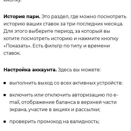
История пари.
Это раздел, где можно посмотреть
историю ваших ставок за три последних месяца.
Для этого выберите период, за который вы
хотите посмотреть историю и нажмите кнопку
«Показать». Есть фильтр по типу и времени
ставок.
Настройка аккаунта.
Здесь вы можете:
выполнить выход со всех активных устройств:
включить или отключить авторизацию по e-
mail, отображение баланса в верхней части
экрана, участие в акциях и рассылки;
проверить промокод на валидность;