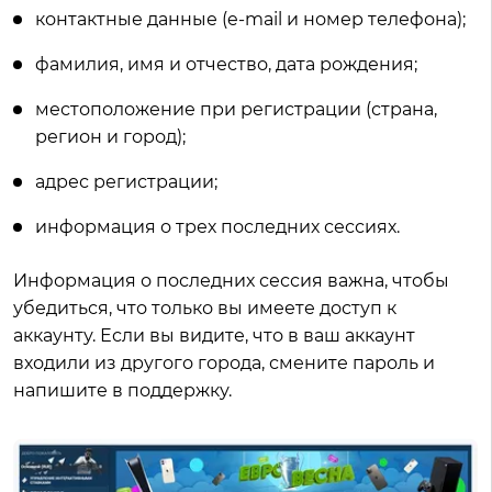
контактные данные (e-mail и номер телефона);
фамилия, имя и отчество, дата рождения;
местоположение при регистрации (страна,
регион и город);
адрес регистрации;
информация о трех последних сессиях.
Информация о последних сессия важна, чтобы
убедиться, что только вы имеете доступ к
аккаунту. Если вы видите, что в ваш аккаунт
входили из другого города, смените пароль и
напишите в поддержку.