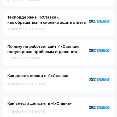
Техподдержка «1хСтавка»:
как обращаться и сколько ждать ответа
4 МИНУТЫ ЧТЕНИЯ
Почему не работает сайт «1хСтавка»:
популярные проблемы и решения
5 МИНУТ ЧТЕНИЯ
Как делать ставки в «1хСтавка»
4 МИНУТЫ ЧТЕНИЯ
Как внести депозит в «1хСтавка»
4 МИНУТЫ ЧТЕНИЯ