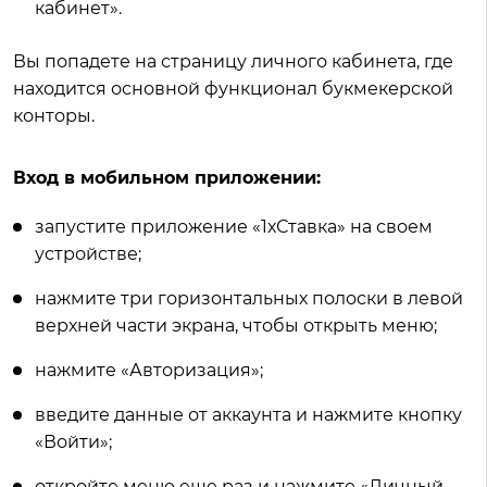
кабинет».
Вы попадете на страницу личного кабинета, где
находится основной функционал букмекерской
конторы.
Вход в мобильном приложении:
запустите приложение «1хСтавка» на своем
устройстве;
нажмите три горизонтальных полоски в левой
верхней части экрана, чтобы открыть меню;
нажмите «Авторизация»;
введите данные от аккаунта и нажмите кнопку
«Войти»;
откройте меню еще раз и нажмите «Личный