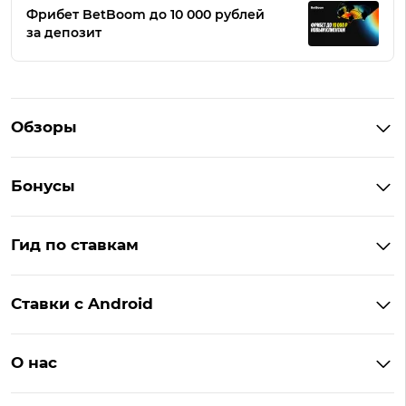
Фрибет BetBoom до 10 000 рублей
за депозит
Обзоры
Winline
Бонусы
BetBoom
Бонусы Винлайн
Фонбет
Гид по ставкам
Бонусы BetBoom
Мелбет
БК с бонусом без депозита
Бонусы Фонбет
Пари
Ставки с Android
Букмекеры с фрибетом
Бонусы Пари
Лига Ставок
Винлайн на Андроид
Легальные букмекеры
Бонусы Леон
Леон
О нас
BetBoom на Андроид
Надежные букмекеры
Бонусы Мелет
Zenit
Контакты