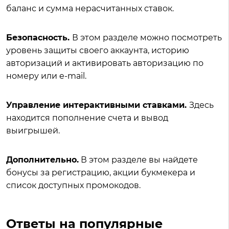
баланс и сумма нерасчитанных ставок.
Безопасность.
В этом разделе можно посмотреть
уровень защиты своего аккаунта, историю
авторизаций и активировать авторизацию по
номеру или e-mail.
Управление интерактивными ставками.
Здесь
находится пополнение счета и вывод
выигрышей.
Дополнительно.
В этом разделе вы найдете
бонусы за регистрацию, акции букмекера и
список доступных промокодов.
Ответы на популярные