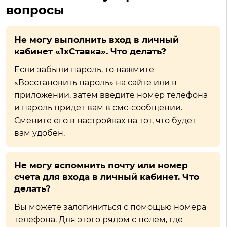
вопросы
Не могу выполнить вход в личный
кабинет «1хСтавка». Что делать?
Если забыли пароль, то нажмите
«Восстановить пароль» на сайте или в
приложении, затем введите номер телефона
и пароль придет вам в смс-сообщении.
Смените его в настройках на тот, что будет
вам удобен.
Не могу вспомнить почту или номер
счета для входа в личный кабинет. Что
делать?
Вы можете залогиниться с помощью номера
телефона. Для этого рядом с полем, где