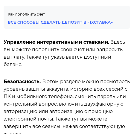
Как пополнить счет
ВСЕ СПОСОБЫ СДЕЛАТЬ ДЕПОЗИТ В «1ХСТАВКА»
Управление интерактивными ставками.
Здесь
вы можете пополнить свой счет или запросить
выплату. Также тут указывается доступный
баланс.
Безопасность.
В этом разделе можно посмотреть
уровень защиты аккаунта, историю всех сессий с
ПК и мобильного телефона, сменить пароль или
контрольный вопрос, включить двухфакторную
авторизацию или авторизацию с помощью
электронной почты. Также тут вы можете
завершить все сеансы, нажав соответствующую
кнопку.