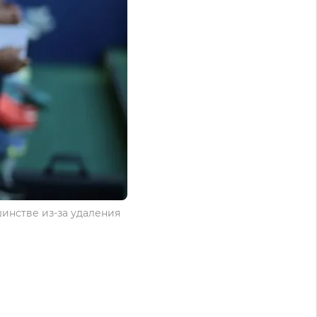
инстве из-за удаления