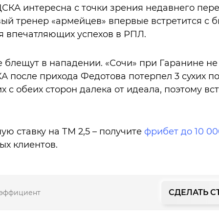
ЦСКА интересна с точки зрения недавнего пер
вый тренер «армейцев» впервые встретится с 
я впечатляющих успехов в РПЛ.
 блещут в нападении. «Сочи» при Гаранине не 
СКА после прихода Федотова потерпел 3 сухих п
с обеих сторон далека от идеала, поэтому вст
ую ставку на ТМ 2,5 – получите
фрибет до 10 00
ых клиентов.
СДЕЛАТЬ С
эффициент