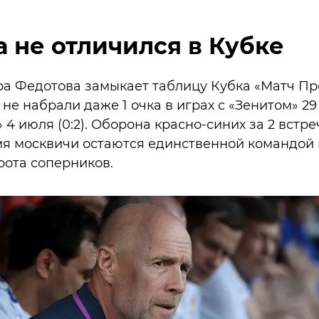
 не отличился в Кубке
а Федотова замыкает таблицу Кубка «Матч Пр
не набрали даже 1 очка в играх с «Зенитом» 29 
4 июля (0:2). Оборона красно-синих за 2 встре
емя москвичи остаются единственной командой 
ота соперников.