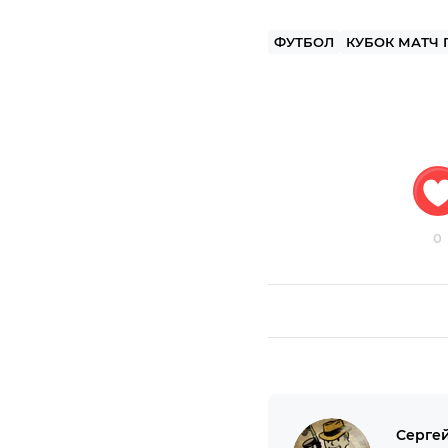
ФУТБОЛ
КУБОК МАТЧ 
0
Серге