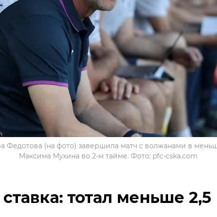
 Федотова (на фото) завершила матч с волжанами в меньш
Максима Мухина во 2-м тайме. Фото: pfc-cska.com
 ставка: тотал меньше 2,5