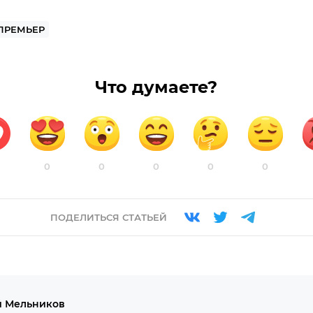
ПРЕМЬЕР
Что думаете?
0
0
0
0
0
ПОДЕЛИТЬСЯ СТАТЬЕЙ
й Мельников