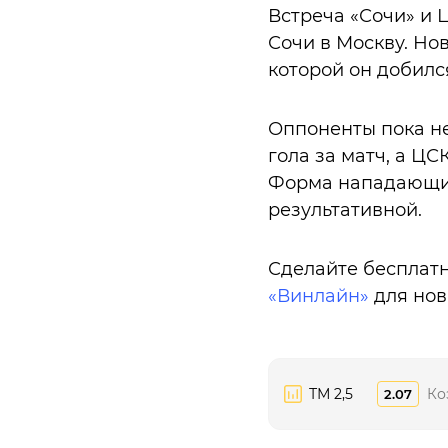
Встреча «Сочи» и 
Сочи в Москву. Но
которой он добилс
Оппоненты пока не
гола за матч, а Ц
Форма нападающих 
результативной.
Сделайте бесплатн
«Винлайн»
для нов
ТМ 2,5
Ко
2.07