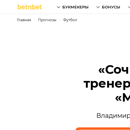
БУКМЕКЕРЫ
БОНУСЫ
Главная
Прогнозы
Футбол
«Соч
тренер
«
Владимир 