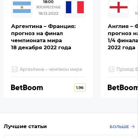
18:00
ВОСКРЕСЕНЬЕ
18.12.2022
1
Аргентина – Франция:
Англия – 
прогноз на финал
прогноз н
чемпионата мира
1/4 финал
18 декабря 2022 года
2022 года
Аргентина – чемпион мира
Проход 
1.96
Лучшие статьи
БОЛЬШЕ