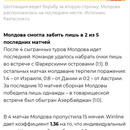
Шотландия ведет борьбу за вторую строчку, Молдова
расположилась на последнем месте. Источник:
flashscore.ru
Молдова смогла забить лишь в 2 из 5
последних матчей
После 4 сыгранных туров Молдова идет
последней. Команде удалось набрать очки лишь
во встрече с Фарерскими островами (1:1). В
остальных матчах молдаване терпели поражения:
1:4 – от Израиля, 0:8 – от Дании и 0:2 – от Австрии.
За последние 10 матчей сборная Молдовы
победила лишь однажды – в товарищеской
встрече был обыгран Азербайджан (1:0).
В 4 матчах Молдова пропустила 15 мячей. Winline
дает коэффициент
1.36
на то, что индивидуальный