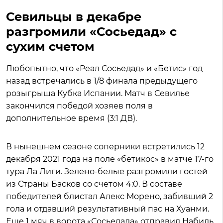
Севильцы в декабре
разгромили «Сосьедад» с
сухим счетом
Любопытно, что «Реал Сосьедад» и «Бетис» год
назад встречались в 1/8 финала предыдущего
розыгрыша Кубка Испании. Матч в Севилье
закончился победой хозяев поля в
дополнительное время (3:1 ДВ).
В нынешнем сезоне соперники встретились 12
декабря 2021 года на поле «бетикос» в матче 17-го
тура Ла Лиги. Зелено-белые разгромили гостей
из Страны Басков со счетом 4:0. В составе
победителей блистал Алекс Морено, забивший 2
гола и отдавший результативный пас на Хуанми.
Еще 1 мяч в ворота «Сосьедада» отправил Набиль