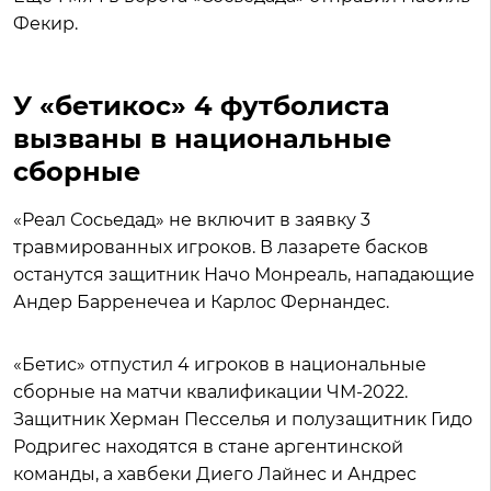
Фекир.
У «бетикос» 4 футболиста
вызваны в национальные
сборные
«Реал Сосьедад» не включит в заявку 3
травмированных игроков. В лазарете басков
останутся защитник Начо Монреаль, нападающие
Андер Барренечеа и Карлос Фернандес.
«Бетис» отпустил 4 игроков в национальные
сборные на матчи квалификации ЧМ-2022.
Защитник Херман Песселья и полузащитник Гидо
Родригес находятся в стане аргентинской
команды, а хавбеки Диего Лайнес и Андрес