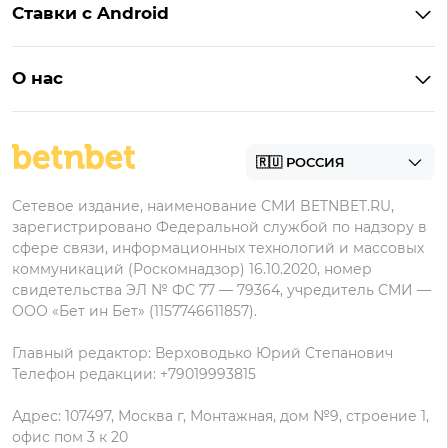
Пари
Ставки с Android
Букмекеры с фрибетом
Бонусы Пари
Лига Ставок
Винлайн на Андроид
Легальные букмекеры
Бонусы Леон
Леон
О нас
BetBoom на Андроид
Надежные букмекеры
Бонусы Мелет
Zenit
Контакты
Пари на Андроид
БК с минимальным депозитом
Пользовательское соглашение
Фонбет на Андроид
БК для ставок с мобильного
Политика в отношении обработки персональных
Олимп на Андроид
Сетевое издание, наименование СМИ BETNBET.RU,
данных
зарегистрировано Федеральной службой по надзору в
сфере связи, информационных технологий и массовых
коммуникаций (Роскомнадзор) 16.10.2020, номер
свидетельства ЭЛ № ФС 77 — 79364, учредитель СМИ —
ООО «Бет ин Бет» (1157746611857).
Главный редактор: Верховодько Юрий Степанович
Телефон редакции: +79019993815
Адрес: 107497, Москва г, Монтажная, дом №9, строение 1,
офис пом 3 к 20