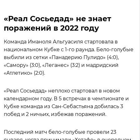
«Реал Сосьедад» не знает
поражений в 2022 году
Команда Иманоля Альгуасиля стартовала в
национальном Кубке с 1-го раунда. Бело-голубые
выбили из сетки «Панадерию Пулидо» (4:0),
«Самору» (3:0), «Леганес» (3:2) и мадридский
«Атлетико» (2:0).
«Реал Сосьедад» неплохо стартовал в новом
календарном году. В 5 встречах в чемпионате и
Кубке команда из Сан-Себастьяна добилась 3
побед и 2 ничьих, избежав поражений.
Последний матч бело-голубые провели 23
января, когда принимали «Хетафе» в очередном