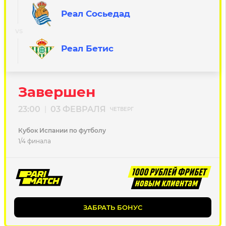
Реал Сосьедад
Реал Бетис
Завершен
23:00
03 ФЕВРАЛЯ
|
ЧЕТВЕРГ
Кубок Испании по футболу
1/4 финала
ЗАБРАТЬ БОНУС