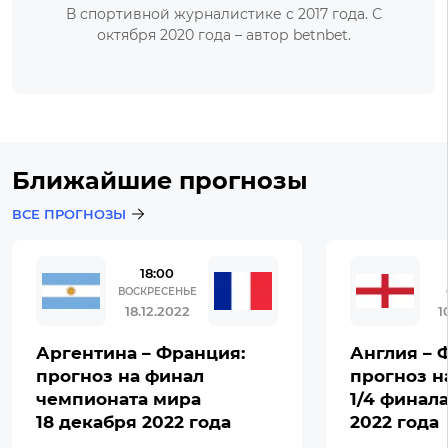
В спортивной журналистике с 2017 года. С
октября 2020 года – автор betnbet.
Ближайшие прогнозы
ВСЕ ПРОГНОЗЫ
18:00
ВОСКРЕСЕНЬЕ
18.12.2022
1
Аргентина – Франция:
Англия – 
прогноз на финал
прогноз н
чемпионата мира
1/4 финал
18 декабря 2022 года
2022 года