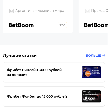
Аргентина – чемпион мира
Проход 
1.96
Лучшие статьи
БОЛЬШЕ
Фрибет Винлайн 3000 рублей
за депозит
Фрибет Фонбет до 15 000 рублей