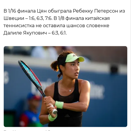
В 1/16 финала Цян обыграла Ребекку Петерсон из
Швеции – 1:6, 6:3, 7:6. В 1/8 финала китайская
теннисистка не оставила шансов словенке
Далиле Якупович – 6:3, 6:1.