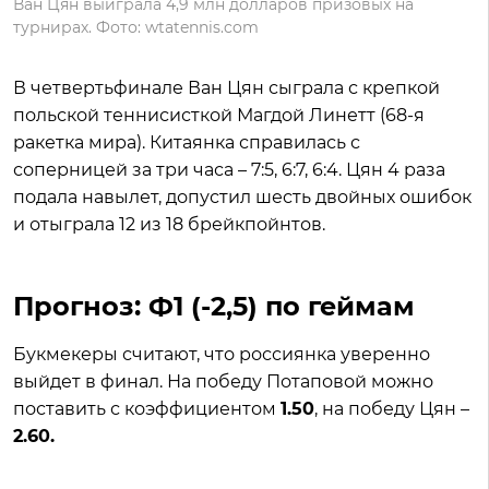
Ван Цян выиграла 4,9 млн долларов призовых на
турнирах. Фото: wtatennis.com
В четвертьфинале Ван Цян сыграла с крепкой
польской теннисисткой Магдой Линетт (68-я
ракетка мира). Китаянка справилась с
соперницей за три часа – 7:5, 6:7, 6:4. Цян 4 раза
подала навылет, допустил шесть двойных ошибок
и отыграла 12 из 18 брейкпойнтов.
Прогноз: Ф1 (-2,5) по геймам
Букмекеры считают, что россиянка уверенно
выйдет в финал. На победу Потаповой можно
поставить с коэффициентом
1.50
, на победу Цян –
2.60.