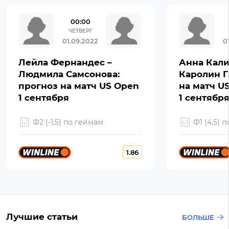
00:00
ЧЕТВЕРГ
01.09.2022
0
Лейла Фернандес –
Анна Кали
Людмила Самсонова:
Каролин Г
прогноз на матч US Open
на матч U
1 сентября
1 сентябр
Ф2 (-1,5) по геймам
Ф1 (4,5) 
1.86
Лучшие статьи
БОЛЬШЕ