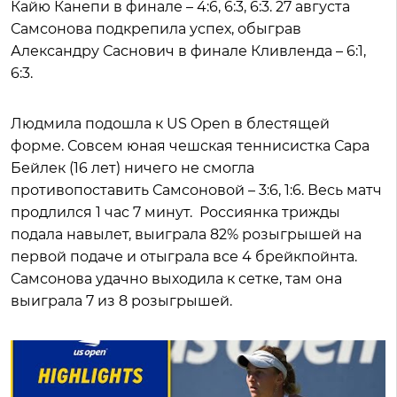
Кайю Канепи в финале – 4:6, 6:3, 6:3. 27 августа
Самсонова подкрепила успех, обыграв
Александру Саснович в финале Кливленда – 6:1,
6:3.
Людмила подошла к US Open в блестящей
форме. Совсем юная чешская теннисистка Сара
Бейлек (16 лет) ничего не смогла
противопоставить Самсоновой – 3:6, 1:6. Весь матч
продлился 1 час 7 минут. Россиянка трижды
подала навылет, выиграла 82% розыгрышей на
первой подаче и отыграла все 4 брейкпойнта.
Самсонова удачно выходила к сетке, там она
выиграла 7 из 8 розыгрышей.