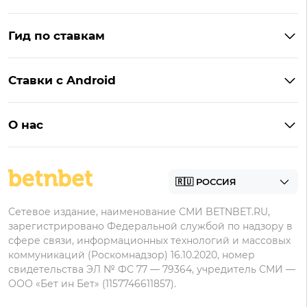
BetBoom
Бонусы Винлайн
Фонбет
Гид по ставкам
Бонусы BetBoom
Мелбет
БК с бонусом без депозита
Бонусы Фонбет
Пари
Ставки с Android
Букмекеры с фрибетом
Бонусы Пари
Лига Ставок
Винлайн на Андроид
Легальные букмекеры
Бонусы Леон
Леон
О нас
BetBoom на Андроид
Надежные букмекеры
Бонусы Мелет
Zenit
Контакты
Пари на Андроид
БК с минимальным депозитом
Пользовательское соглашение
Фонбет на Андроид
БК для ставок с мобильного
Политика в отношении обработки персональных
Олимп на Андроид
Сетевое издание, наименование СМИ BETNBET.RU,
данных
зарегистрировано Федеральной службой по надзору в
сфере связи, информационных технологий и массовых
коммуникаций (Роскомнадзор) 16.10.2020, номер
свидетельства ЭЛ № ФС 77 — 79364, учредитель СМИ —
ООО «Бет ин Бет» (1157746611857).