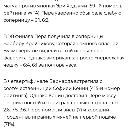
матча против японки Эри Ходзуми (591-й номер в
рейтинге WTA). Пера уверенно обыграла слабую
соперницу – 6:1, 6:2.
В 1/8 финала Пера получила в соперницы
Барбору Крейчикову, которая намного опасней.
Букмекеры не видели в этой игре явного
фаворита, однако американка просто «переехала»
чешку – 6:4, 6:1 за полтора часа.
В четвертьфинале Бернарда встретила с
соотечественницей Софией Кенин (415-й номер
рейтинга). Однако Кенин доставил Пере массу
неприятностей и проиграла только в трех сетах –
2:6, 7:5, 3:6. Пере помогли эйсы (7) и хороший
процент выигранных мячей на первой подаче
(71%).