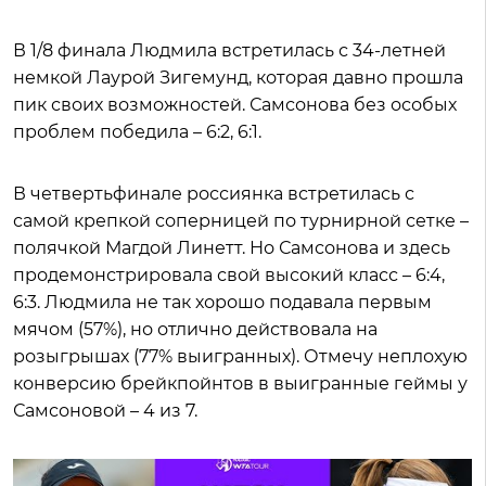
В 1/8 финала Людмила встретилась с 34-летней
немкой Лаурой Зигемунд, которая давно прошла
пик своих возможностей. Самсонова без особых
проблем победила – 6:2, 6:1.
В четвертьфинале россиянка встретилась с
самой крепкой соперницей по турнирной сетке –
полячкой Магдой Линетт. Но Самсонова и здесь
продемонстрировала свой высокий класс – 6:4,
6:3. Людмила не так хорошо подавала первым
мячом (57%), но отлично действовала на
розыгрышах (77% выигранных). Отмечу неплохую
конверсию брейкпойнтов в выигранные геймы у
Самсоновой – 4 из 7.