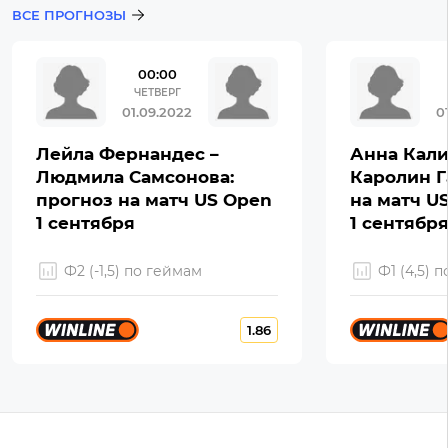
ВСЕ ПРОГНОЗЫ
00:00
ЧЕТВЕРГ
01.09.2022
0
Лейла Фернандес –
Анна Кали
Людмила Самсонова:
Каролин Г
прогноз на матч US Open
на матч U
1 сентября
1 сентябр
Ф2 (-1,5) по геймам
Ф1 (4,5) 
1.86