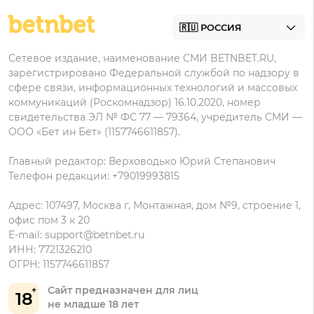
Пари на Андроид
БК с минимальным депозитом
Пользовательское соглашение
Фонбет на Андроид
БК для ставок с мобильного
Политика в отношении обработки персональных
Олимп на Андроид
Сетевое издание, наименование СМИ BETNBET.RU,
данных
зарегистрировано Федеральной службой по надзору в
сфере связи, информационных технологий и массовых
коммуникаций (Роскомнадзор) 16.10.2020, номер
свидетельства ЭЛ № ФС 77 — 79364, учредитель СМИ —
ООО «Бет ин Бет» (1157746611857).
Главный редактор: Верховодько Юрий Степанович
Телефон редакции: +79019993815
Адрес: 107497, Москва г, Монтажная, дом №9, строение 1,
офис пом 3 к 20
E-mail:
support@betnbet.ru
ИНН: 7721326210
ОГРН: 1157746611857
Сайт предназначен для лиц
18
не младше 18 лет