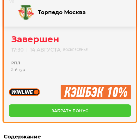
Торпедо Москва
Завершен
17:30
14 АВГУСТА
|
ВОСКРЕСЕНЬЕ
РПЛ
5-й тур
ЗАБРАТЬ БОНУС
Содержание