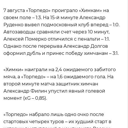
7 августа «Торпедо» проиграло «Химкам» на
своем поле – 1:3. На 15-й минуте Александр
Руденко вывел подмосковный клуб вперед – 1:0.
Автозаводцы сравняли счет через 10 минут,
Алексей Померко отличился с пенальти – 1:1.
Однако после перерыва Александр Долгов
оформил дубль и принес победу химчанам – 3:1.
«Химки» наиграли на 2,4 ожидаемого забитого
мяча, а «Торпедо» – на 1,6 ожидаемого гола. На
второй минуте матча защитник химчан
Александр Филин упустил явный голевой
момент (xG – 0,85).
«Торпедо» набрало лишь одно очко после
стартовых четырех туров – их худший старт в