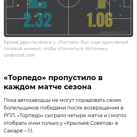
Кроме двух пенальти у «Ростова» был еще один явный
голевой момент, чтобы отличиться. Источник:
understat.com
«Торпедо» пропустило в
каждом матче сезона
Пока автозаводцы не могут порадовать своих
болельщиков победами после возвращения в
РПЛ. «Торпедо» сыграло четыре матча и смогло
отобрать очки только у «Крыльев Советов» в
Самаре – 1:1.