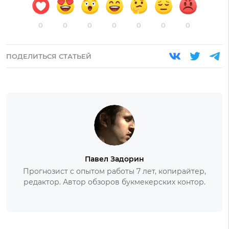
0
0
0
0
0
0
0
ПОДЕЛИТЬСЯ СТАТЬЕЙ
Павел Задорин
Прогнозист с опытом работы 7 лет, копирайтер,
редактор. Автор обзоров букмекерских контор.