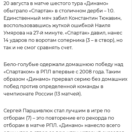
20 августа в матче шестого тура «Динамо»
обыграло «Спартак» в столичном дерби – 1:0.
Единственный мяч забил Константин Тюкавин,
воспользовавшись жуткой ошибкой Наиля
Умярова на 27-й минуте. «Спартак» давил, нанес
14 ударов по воротам соперника (3 – в створ), но
так и не смог сравнять счет.
Бело-голубые одержали домашнюю победу над
«Спартаком» в РПЛ впервые с 2008 года. Таким
образом «Динамо» прервал серию без домашних
побед против определенной команды в
чемпионате России (13 матчей).
Сергей Паршивлюк стал лучшим в игре по
отборам (7) – это повторение его рекорда по
отборам в матче РПЛ. «Динамо» нанесло всего