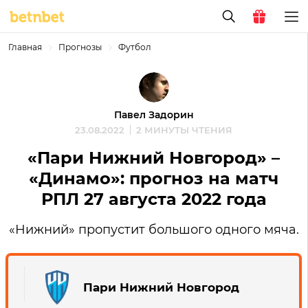
Главная
Прогнозы
Футбол
Павел Задорин
23.08.2022
2 МИНУТЫ ЧТЕНИЯ
«Пари Нижний Новгород» –
«Динамо»: прогноз на матч
РПЛ 27 августа 2022 года
«Нижний» пропустит большого одного мяча.
Пари Нижний Новгород