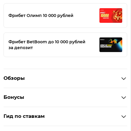
Фрибет Олимп 10 000 рублей
Фрибет BetBoom до 10 000 рублей
за депозит
Обзоры
Winline
Бонусы
BetBoom
Бонусы Винлайн
Фонбет
Гид по ставкам
Бонусы BetBoom
Мелбет
БК с бонусом без депозита
Бонусы Фонбет