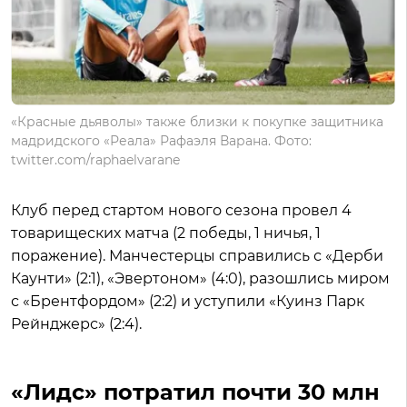
«Красные дьяволы» также близки к покупке защитника
мадридского «Реала» Рафаэля Варана. Фото:
twitter.com/raphaelvarane
Клуб перед стартом нового сезона провел 4
товарищеских матча (2 победы, 1 ничья, 1
поражение). Манчестерцы справились с «Дерби
Каунти» (2:1), «Эвертоном» (4:0), разошлись миром
с «Брентфордом» (2:2) и уступили «Куинз Парк
Рейнджерс» (2:4).
«Лидс» потратил почти 30 млн