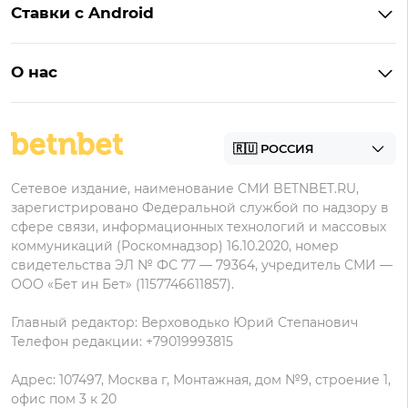
Пари
Ставки с Android
Букмекеры с фрибетом
Бонусы Пари
Лига Ставок
Винлайн на Андроид
Легальные букмекеры
Бонусы Леон
Леон
О нас
BetBoom на Андроид
Надежные букмекеры
Бонусы Мелет
Zenit
Контакты
Пари на Андроид
БК с минимальным депозитом
Пользовательское соглашение
Фонбет на Андроид
БК для ставок с мобильного
Политика в отношении обработки персональных
Олимп на Андроид
Сетевое издание, наименование СМИ BETNBET.RU,
данных
зарегистрировано Федеральной службой по надзору в
сфере связи, информационных технологий и массовых
коммуникаций (Роскомнадзор) 16.10.2020, номер
свидетельства ЭЛ № ФС 77 — 79364, учредитель СМИ —
ООО «Бет ин Бет» (1157746611857).
Главный редактор: Верховодько Юрий Степанович
Телефон редакции: +79019993815
Адрес: 107497, Москва г, Монтажная, дом №9, строение 1,
офис пом 3 к 20