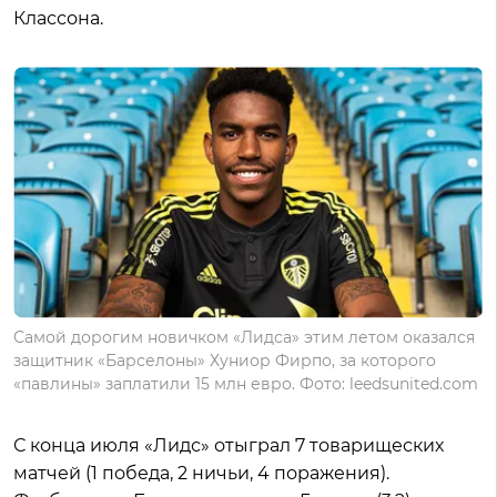
Классона.
Самой дорогим новичком «Лидса» этим летом оказался
защитник «Барселоны» Хуниор Фирпо, за которого
«павлины» заплатили 15 млн евро. Фото: leedsunited.com
С конца июля «Лидс» отыграл 7 товарищеских
матчей (1 победа, 2 ничьи, 4 поражения).