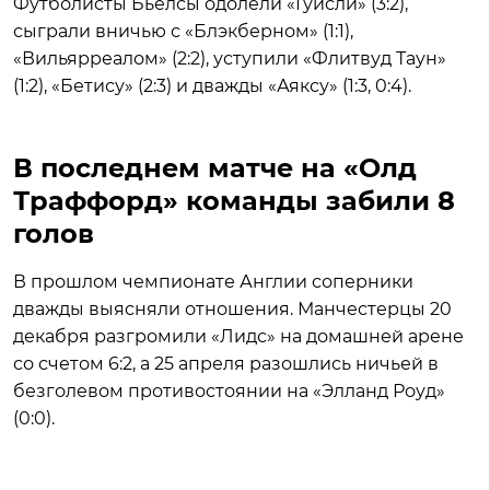
Футболисты Бьелсы одолели «Гуисли» (3:2),
сыграли вничью с «Блэкберном» (1:1),
«Вильярреалом» (2:2), уступили «Флитвуд Таун»
(1:2), «Бетису» (2:3) и дважды «Аяксу» (1:3, 0:4).
В последнем матче на «Олд
Траффорд» команды забили 8
голов
В прошлом чемпионате Англии соперники
дважды выясняли отношения. Манчестерцы 20
декабря разгромили «Лидс» на домашней арене
со счетом 6:2, а 25 апреля разошлись ничьей в
безголевом противостоянии на «Элланд Роуд»
(0:0).