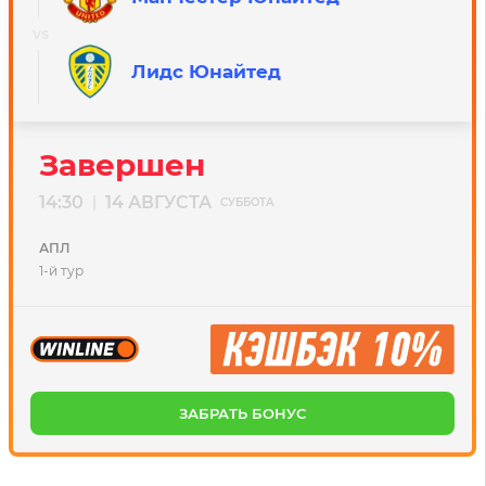
Лидс Юнайтед
Завершен
14:30
14 АВГУСТА
|
СУББОТА
АПЛ
1-й тур
ЗАБРАТЬ БОНУС