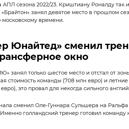
а АПЛ сезона 2022/23. Криштиану Роналду так 
 «Брайтон» занял девятое место в прошлом сез
о московскому времени.
ер Юнайтед» сменил трен
трансферное окно
Ю» занял только шестое место и отстал от зо
ывая стоимость команды (708 млн евро) и летни
евро), это провал для некогда сильного англий
ала сменил Оле-Гуннара Сульшера на Ральфа 
. Именно голландский тренер готовил команду к