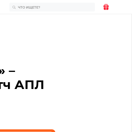
 –
атч АПЛ