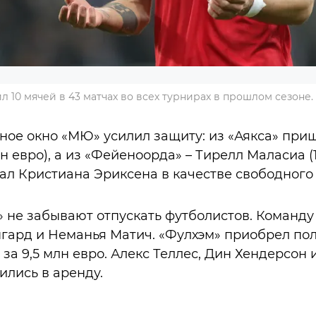
 10 мячей в 43 матчах во всех турнирах в прошлом сезоне
ное окно «МЮ» усилил защиту: из «Аякса» при
н евро), а из «Фейеноорда» – Тирелл Маласиа (1
л Кристиана Эриксена в качестве свободного 
 не забывают отпускать футболистов. Команду
нгард и Неманья Матич. «Фулхэм» приобрел по
за 9,5 млн евро. Алекс Теллес, Дин Хендерсон 
ились в аренду.