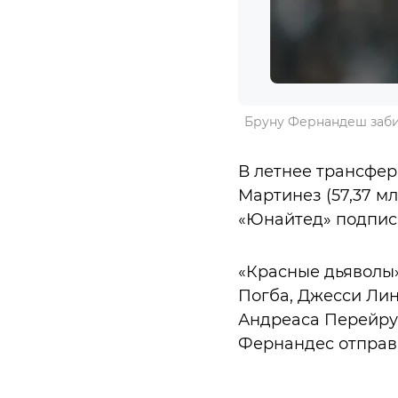
Бруну Фернандеш забил
В летнее трансфер
Мартинез (57,37 мл
«Юнайтед» подписа
«Красные дьяволы»
Погба, Джесси Ли
Андреаса Перейру 
Фернандес отправ