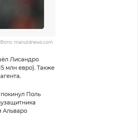
. Фото: manutdnews.com
шёл Лисандро
5 млн евро). Также
агента.
 покинул Поль
лузащитника
и Альваро