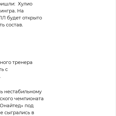
пришли: Хулио
ингра. На
ПЛ будет открыто
епить состав.
вного тренера
ь с
.
ть нестабильному
дского чемпионата
«Юнайтед» под
е сыгрались в