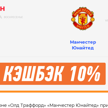
н
А
ВОСКРЕСЕНЬЕ
Манчестер
Юнайтед
ионе «Олд Траффорд» «Манчестер Юнайтед» при