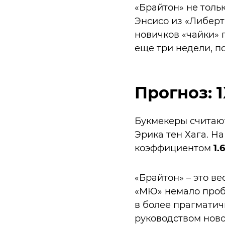
«Брайтон» не толь
Энсисо из «Либерт
новичков «чайки» 
еще три недели, п
Прогноз: 
Букмекеры считают
Эрика тен Хага. Н
коэффициентом
1.
«Брайтон» – это в
«МЮ» немало пробл
в более прагматич
руководством ново