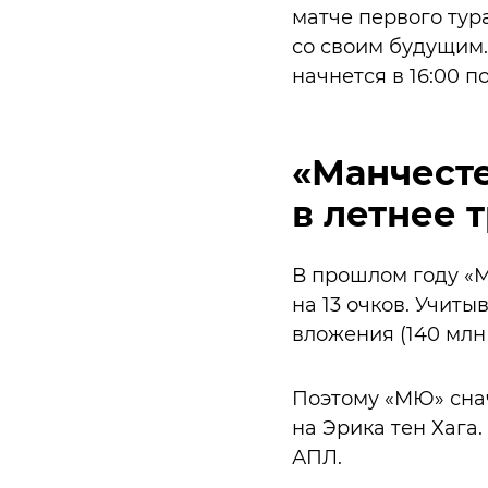
матче первого тур
со своим будущим.
начнется в 16:00 п
«Манчест
в летнее 
В прошлом году «М
на 13 очков. Учит
вложения (140 млн 
Поэтому «МЮ» снач
на Эрика тен Хага
АПЛ.