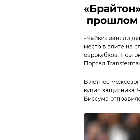
«Брайтон»
прошлом 
«Чайки» заняли де
место в элите на с
еврокубков. Поэто
Портал Transfermar
В летнее межсезон
купил защитника М
Биссума отправился