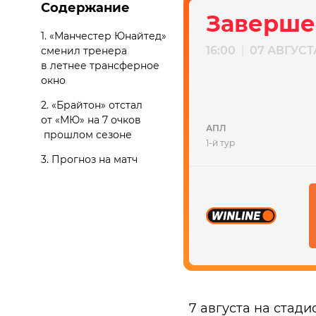
Содержание
Заверше
1.
«Манчестер Юнайтед»
16:00
07 АВГУСТ
|
сменил тренера
в летнее трансферное
окно
2.
«Брайтон» отстал
от «МЮ» на 7 очков
АПЛ
прошлом сезоне
1-й тур
3.
Прогноз на матч
7 августа на стад