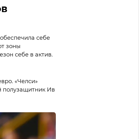
ов
 обеспечила себе
от зоны
зон себе в актив.
вро. «Челси»
й полузащитник Ив