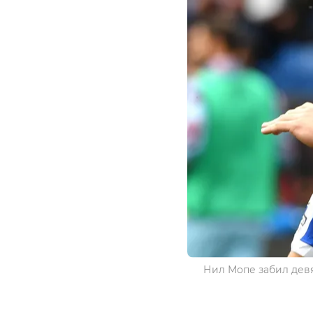
Нил Мопе забил девя