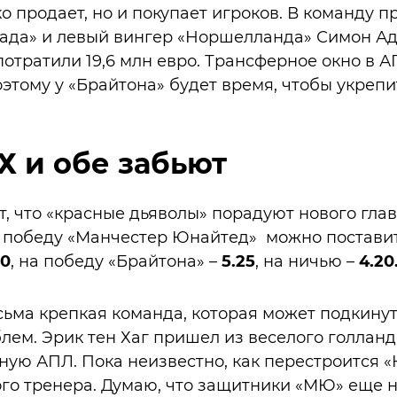
ко продает, но и покупает игроков. В команду 
ада» и левый вингер «Норшелланда» Симон Ад
потратили 19,6 млн евро. Трансферное окно в А
оэтому у «Брайтона» будет время, чтобы укр
1Х и обе забьют
, что «красные дьяволы» порадуют нового гла
а победу «Манчестер Юнайтед» можно поставит
60
, на победу «Брайтона» –
5.25
, на ничью –
4.20
есьма крепкая команда, которая может подкину
ем. Эрик тен Хаг пришел из веселого голлан
ную АПЛ. Пока неизвестно, как перестроится 
го тренера. Думаю, что защитники «МЮ» еще н