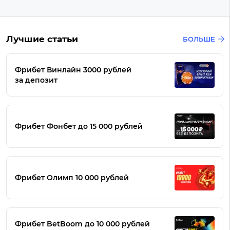
Лучшие статьи
БОЛЬШЕ
Фрибет Винлайн 3000 рублей
за депозит
Фрибет Фонбет до 15 000 рублей
Фрибет Олимп 10 000 рублей
Фрибет BetBoom до 10 000 рублей