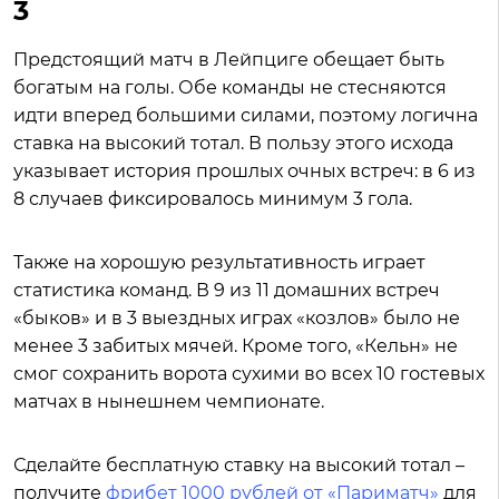
3
Предстоящий матч в Лейпциге обещает быть
богатым на голы. Обе команды не стесняются
идти вперед большими силами, поэтому логична
ставка на высокий тотал. В пользу этого исхода
указывает история прошлых очных встреч: в 6 из
8 случаев фиксировалось минимум 3 гола.
Также на хорошую результативность играет
статистика команд. В 9 из 11 домашних встреч
«быков» и в 3 выездных играх «козлов» было не
менее 3 забитых мячей. Кроме того, «Кельн» не
смог сохранить ворота сухими во всех 10 гостевых
матчах в нынешнем чемпионате.
Сделайте бесплатную ставку на высокий тотал –
получите
фрибет 1000 рублей от «Париматч»
для