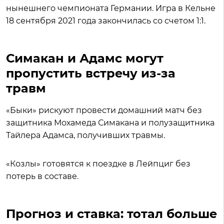
нынешнего чемпионата Германии. Игра в Кельне
18 сентября 2021 года закончилась со счетом 1:1.
Симакан и Адамс могут
пропустить встречу из-за
травм
«Быки» рискуют провести домашний матч без
защитника Мохамеда Симакана и полузащитника
Тайлера Адамса, получивших травмы.
«Козлы» готовятся к поездке в Лейпциг без
потерь в составе.
Прогноз и ставка: тотал больше