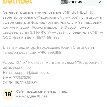
Пользовательское соглашение
Фонбет на Андроид
БК для ставок с мобильного
Политика в отношении обработки персональных
Олимп на Андроид
Сетевое издание, наименование СМИ BETNBET.RU,
данных
зарегистрировано Федеральной службой по надзору в
сфере связи, информационных технологий и массовых
коммуникаций (Роскомнадзор) 16.10.2020, номер
свидетельства ЭЛ № ФС 77 — 79364, учредитель СМИ —
ООО «Бет ин Бет» (1157746611857).
Главный редактор: Верховодько Юрий Степанович
Телефон редакции: +79019993815
Адрес: 107497, Москва г, Монтажная, дом №9, строение 1,
офис пом 3 к 20
E-mail:
support@betnbet.ru
ИНН: 7721326210
ОГРН: 1157746611857
Сайт предназначен для лиц
18
не младше 18 лет